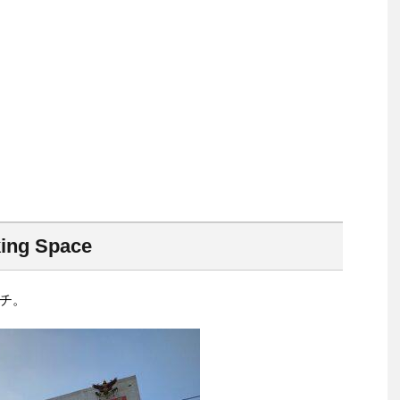
king Space
チ。