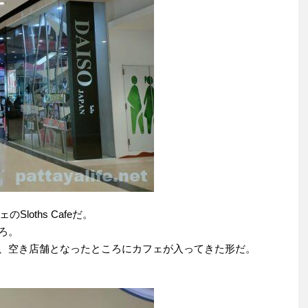
loths Cafeだ。
ころ。
てしまい、空き店舗となったところにカフェが入ってきた形だ。