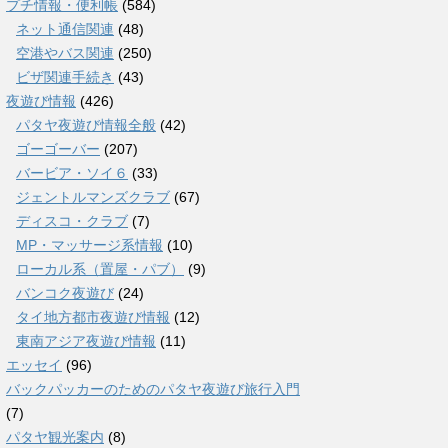
プチ情報・便利帳
(584)
ネット通信関連
(48)
空港やバス関連
(250)
ビザ関連手続き
(43)
夜遊び情報
(426)
パタヤ夜遊び情報全般
(42)
ゴーゴーバー
(207)
バービア・ソイ６
(33)
ジェントルマンズクラブ
(67)
ディスコ・クラブ
(7)
MP・マッサージ系情報
(10)
ローカル系（置屋・パブ）
(9)
バンコク夜遊び
(24)
タイ地方都市夜遊び情報
(12)
東南アジア夜遊び情報
(11)
エッセイ
(96)
バックパッカーのためのパタヤ夜遊び旅行入門
(7)
パタヤ観光案内
(8)