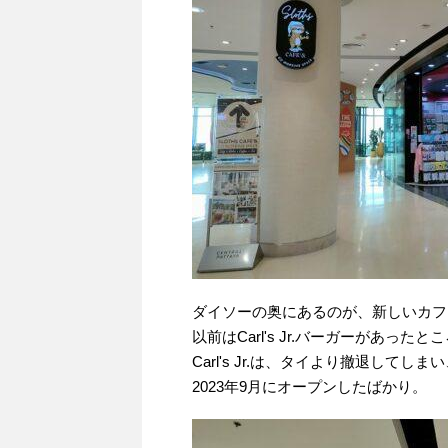
ダイソーの奥にあるのが、新しいカフェのS
以前はCarl's Jr.バーガーがあったと
Carl's Jr.は、タイより撤退し
2023年9月にオープンしたばかり。