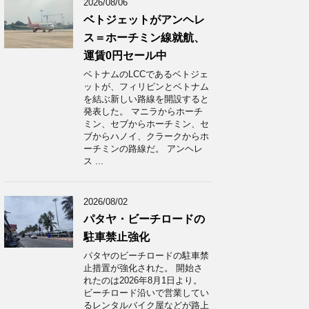
2026/08/06
ベトジェットがアンヘレ
ス＝ホーチミン線就航、
運賃0円セール中
ベトナムのLCCであるベトジェ
ットが、フィリピンとベトナム
を結ぶ新しい路線を開設すると
発表した。 マニラからホーチ
ミン、セブからホーチミン、セ
ブからハノイ、クラークからホ
ーチミンの路線だ。 アンヘレ
ス ...
2026/08/02
パタヤ・ビーチロードの
駐車禁止強化
パタヤのビーチロードの駐車禁
止措置が強化された。 開始さ
れたのは2026年8月1日より。
ビーチロード沿いで営業してい
るレンタルバイク屋などが路上