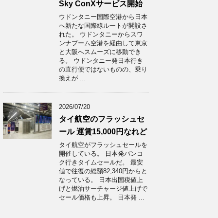
Sky ConXサービス開始
ウドンタニー国際空港から日本
へ新たな国際線ルートが開設さ
れた。 ウドンタニーからスワ
ンナプーム空港を経由して東京
と大阪へスムーズに移動でき
る。 ウドンタニー発日本行き
の直行便ではないものの、乗り
換えが ...
2026/07/20
タイ航空のフラッシュセ
ール 運賃15,000円なれど
タイ航空がフラッシュセールを
開催している。 日本発バンコ
ク行きタイムセールだ。 最安
値で往復の総額82,340円からと
なっている。 日本出国税値上
げと燃油サーチャージ値上げで
セール価格も上昇。 日本発 ...