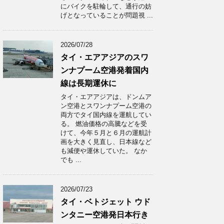
にバイクを駐輪して、通行の妨
げとなっていることが問題視 ...
2026/07/28
タイ・エアアジアのスワ
ンナプーム空港発着国内
線は長期運休に
タイ・エアアジアは、ドンムア
ン空港とスワンナプーム空港の
両方でタイ国内線を運航してい
る。 燃油価格の高騰などを受
けて、今年５月と６月の運航計
画を大きく見直し、日本線など
も減便や運休していた。 なか
でも ...
2026/07/23
タイ・ベトジェット ウド
ンタニー空港発日本行き