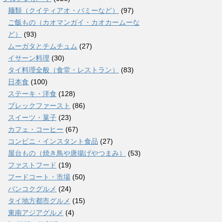
麺類（クイティアオ・バミーなど）
(97)
ご飯もの（カオマンガイ・カオカームーな
ど）
(93)
ムーガタとチムチュム
(27)
イサーン料理
(30)
タイ料理全般（食堂・レストラン）
(83)
日本食
(100)
ステーキ・洋食
(128)
ブレックファースト
(86)
スイーツ・菓子
(23)
カフェ・コーヒー
(67)
コンビニ・インスタント食品
(27)
屋台もの（焼き鳥や唐揚げやつまみ）
(53)
ファストフード
(19)
フードコート・市場
(50)
バンコクグルメ
(24)
タイ地方都市グルメ
(15)
東南アジアグルメ
(4)