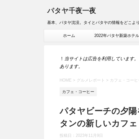
パタヤ千夜一夜
基本、パタヤ沈没。タイとパタヤの情報をどこよ
ホーム
2022年パタヤ新築ホテ
報
！
当サイトは広告を利用しています。
あります。
HOME
>
グルメレポート
>
カフェ・コーヒ
カフェ・コーヒー
パタヤビーチの夕陽
タンの新しいカフェ Slo
投稿日：
2023年11月9日