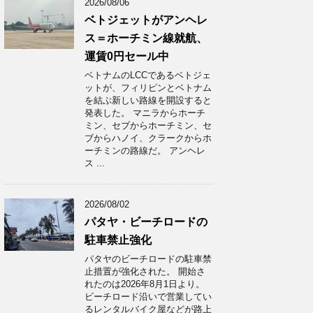
2026/08/06
ベトジェットがアンヘレ
ス＝ホーチミン線就航、
運賃0円セール中
ベトナムのLCCであるベトジェ
ットが、フィリピンとベトナム
を結ぶ新しい路線を開設すると
発表した。 マニラからホーチ
ミン、セブからホーチミン、セ
ブからハノイ、クラークからホ
ーチミンの路線だ。 アンヘレ
ス ...
2026/08/02
パタヤ・ビーチロードの
駐車禁止強化
パタヤのビーチロードの駐車禁
止措置が強化された。 開始さ
れたのは2026年8月1日より。
ビーチロード沿いで営業してい
るレンタルバイク屋などが路上