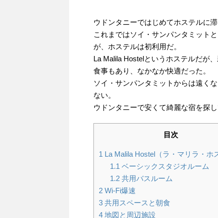
ウドンタニーではじめてホステルに滞
これまではソイ・サンパンタミットと
が、ホステルは初利用だ。
La Malila Hostelというホ
食事もあり、なかなか快適だった。
ソイ・サンパンタミットからは遠くな
ない。
ウドンタニーで安くて綺麗な宿を探し
目次
1
La Malila Hostel（ラ・マリラ・
1.1
ベーシックスタジオルーム
1.2
共用バスルーム
2
Wi-Fi爆速
3
共用スペースと朝食
4
地図と周辺施設