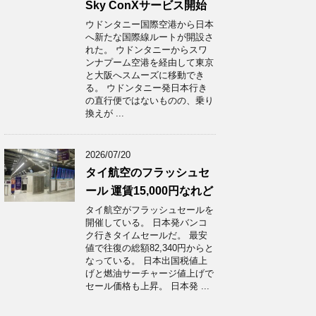
Sky ConXサービス開始
ウドンタニー国際空港から日本
へ新たな国際線ルートが開設さ
れた。 ウドンタニーからスワ
ンナプーム空港を経由して東京
と大阪へスムーズに移動でき
る。 ウドンタニー発日本行き
の直行便ではないものの、乗り
換えが ...
2026/07/20
タイ航空のフラッシュセ
ール 運賃15,000円なれど
タイ航空がフラッシュセールを
開催している。 日本発バンコ
ク行きタイムセールだ。 最安
値で往復の総額82,340円からと
なっている。 日本出国税値上
げと燃油サーチャージ値上げで
セール価格も上昇。 日本発 ...