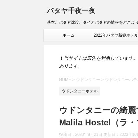
パタヤ千夜一夜
基本、パタヤ沈没。タイとパタヤの情報をどこよ
ホーム
2022年パタヤ新築ホテ
報
！
当サイトは広告を利用しています。
あります。
HOME
>
ウドンタニー
>
ウドンタニーホテ
ウドンタニーホテル
ウドンタニーの綺麗
Malila Hoste
投稿日：2023年9月21日 更新日：
2023年1