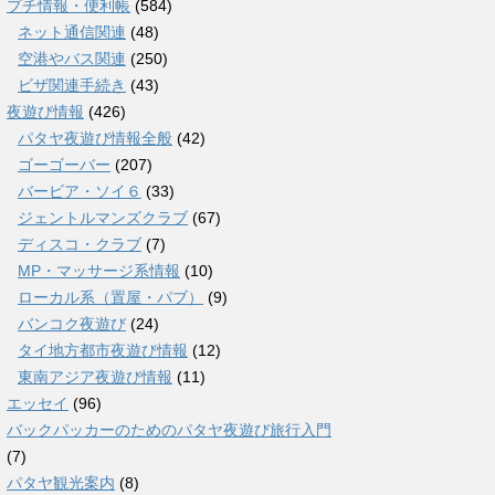
プチ情報・便利帳
(584)
ネット通信関連
(48)
空港やバス関連
(250)
ビザ関連手続き
(43)
夜遊び情報
(426)
パタヤ夜遊び情報全般
(42)
ゴーゴーバー
(207)
バービア・ソイ６
(33)
ジェントルマンズクラブ
(67)
ディスコ・クラブ
(7)
MP・マッサージ系情報
(10)
ローカル系（置屋・パブ）
(9)
バンコク夜遊び
(24)
タイ地方都市夜遊び情報
(12)
東南アジア夜遊び情報
(11)
エッセイ
(96)
バックパッカーのためのパタヤ夜遊び旅行入門
(7)
パタヤ観光案内
(8)