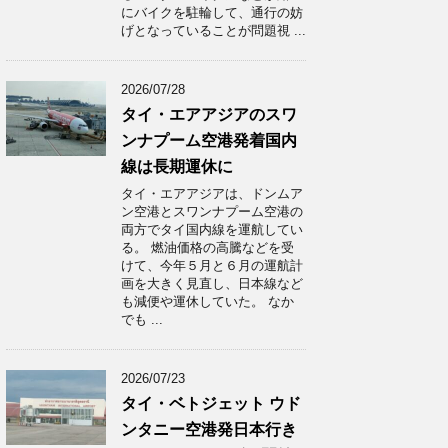
にバイクを駐輪して、通行の妨
げとなっていることが問題視 ...
2026/07/28
タイ・エアアジアのスワ
ンナプーム空港発着国内
線は長期運休に
タイ・エアアジアは、ドンムア
ン空港とスワンナプーム空港の
両方でタイ国内線を運航してい
る。 燃油価格の高騰などを受
けて、今年５月と６月の運航計
画を大きく見直し、日本線など
も減便や運休していた。 なか
でも ...
2026/07/23
タイ・ベトジェット ウド
ンタニー空港発日本行き