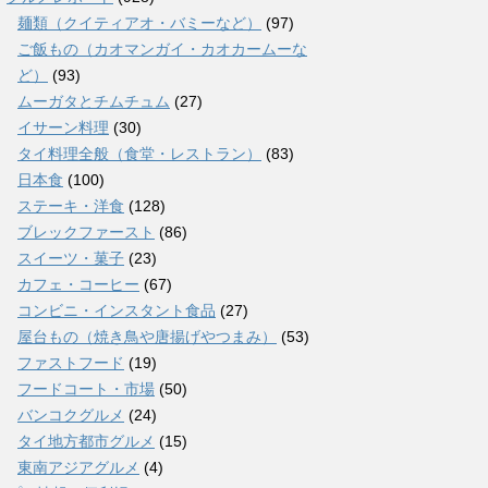
麺類（クイティアオ・バミーなど）
(97)
ご飯もの（カオマンガイ・カオカームーな
ど）
(93)
ムーガタとチムチュム
(27)
イサーン料理
(30)
タイ料理全般（食堂・レストラン）
(83)
日本食
(100)
ステーキ・洋食
(128)
ブレックファースト
(86)
スイーツ・菓子
(23)
カフェ・コーヒー
(67)
コンビニ・インスタント食品
(27)
屋台もの（焼き鳥や唐揚げやつまみ）
(53)
ファストフード
(19)
フードコート・市場
(50)
バンコクグルメ
(24)
タイ地方都市グルメ
(15)
東南アジアグルメ
(4)