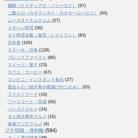
麺類（クイティアオ・バミーなど）
(97)
ご飯もの（カオマンガイ・カオカームーなど）
(93)
ムーガタとチムチュム
(27)
イサーン料理
(30)
タイ料理全般（食堂・レストラン）
(83)
日本食
(100)
ステーキ・洋食
(128)
ブレックファースト
(86)
スイーツ・菓子
(23)
カフェ・コーヒー
(67)
コンビニ・インスタント食品
(27)
屋台もの（焼き鳥や唐揚げやつまみ）
(53)
ファストフード
(19)
フードコート・市場
(50)
バンコクグルメ
(24)
タイ地方都市グルメ
(15)
東南アジアグルメ
(4)
プチ情報・便利帳
(584)
ネット通信関連
(48)