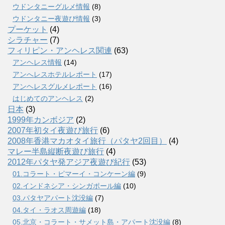
ウドンタニーグルメ情報
(8)
ウドンタニー夜遊び情報
(3)
プーケット
(4)
シラチャー
(7)
フィリピン・アンヘレス関連
(63)
アンヘレス情報
(14)
アンへレスホテルレポート
(17)
アンヘレスグルメレポート
(16)
はじめてのアンヘレス
(2)
日本
(3)
1999年カンボジア
(2)
2007年初タイ夜遊び旅行
(6)
2008年香港マカオタイ旅行（パタヤ2回目）
(4)
マレー半島縦断夜遊び旅行
(4)
2012年パタヤ発アジア夜遊び紀行
(53)
01.コラート・ピマーイ・コンケーン編
(9)
02.インドネシア・シンガポール編
(10)
03.パタヤアパート沈没編
(7)
04.タイ・ラオス周遊編
(18)
05.北京・コラート・サメット島・アパート沈没編
(8)