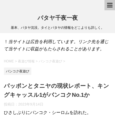
パタヤ千夜一夜
基本、パタヤ沈没。タイとパタヤの情報をどこよりも詳しく。
！
当サイトは広告を利用しています。リンク先を通じ
て当サイトに収益がもたらされることがあります。
HOME
>
夜遊び情報
>
バンコク夜遊び
>
バンコク夜遊び
パッポンとタニヤの現状レポート、キン
グキャッスル1がバンコクNo.1か
投稿日：
2023年9月14日
ひさしぶりにバンコク・シーロムを訪れた。