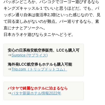
パッポンどころか、バンコクでゴーゴー遊びするなら
キングズキャッスル１でいいと思うほどだ。でも、パ
ッポン通り自体は復活率2,3割といった感じなので、見
て回る楽しみがないのが難点。バー巡りするなら、素
直にナナとアソークへ。
日本カラオケ遊びならタニヤへどうぞ。
安心の日系格安航空券販売、LCCも購入可
⇒
Surprice (サプライス)
海外発LCC航空券もホテルも購入可能
⇒
Trip.com（トリップドットコム）
パタヤで綺麗なホテルに泊まるなら
⇒
パタヤ新築ホテル情報2022年