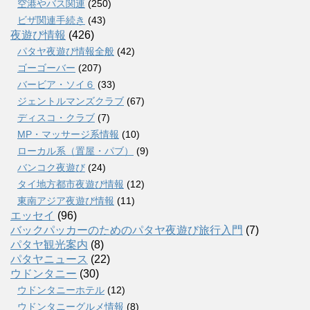
空港やバス関連
(250)
ビザ関連手続き
(43)
夜遊び情報
(426)
パタヤ夜遊び情報全般
(42)
ゴーゴーバー
(207)
バービア・ソイ６
(33)
ジェントルマンズクラブ
(67)
ディスコ・クラブ
(7)
MP・マッサージ系情報
(10)
ローカル系（置屋・パブ）
(9)
バンコク夜遊び
(24)
タイ地方都市夜遊び情報
(12)
東南アジア夜遊び情報
(11)
エッセイ
(96)
バックパッカーのためのパタヤ夜遊び旅行入門
(7)
パタヤ観光案内
(8)
パタヤニュース
(22)
ウドンタニー
(30)
ウドンタニーホテル
(12)
ウドンタニーグルメ情報
(8)