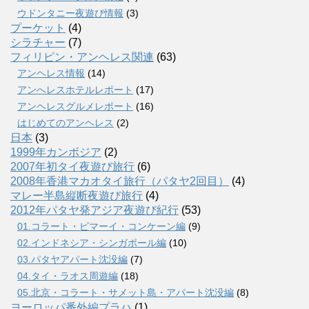
ウドンタニー夜遊び情報
(3)
プーケット
(4)
シラチャー
(7)
フィリピン・アンヘレス関連
(63)
アンヘレス情報
(14)
アンへレスホテルレポート
(17)
アンヘレスグルメレポート
(16)
はじめてのアンヘレス
(2)
日本
(3)
1999年カンボジア
(2)
2007年初タイ夜遊び旅行
(6)
2008年香港マカオタイ旅行（パタヤ2回目）
(4)
マレー半島縦断夜遊び旅行
(4)
2012年パタヤ発アジア夜遊び紀行
(53)
01.コラート・ピマーイ・コンケーン編
(9)
02.インドネシア・シンガポール編
(10)
03.パタヤアパート沈没編
(7)
04.タイ・ラオス周遊編
(18)
05.北京・コラート・サメット島・アパート沈没編
(8)
ヨーロッパ番外編プラハ
(1)