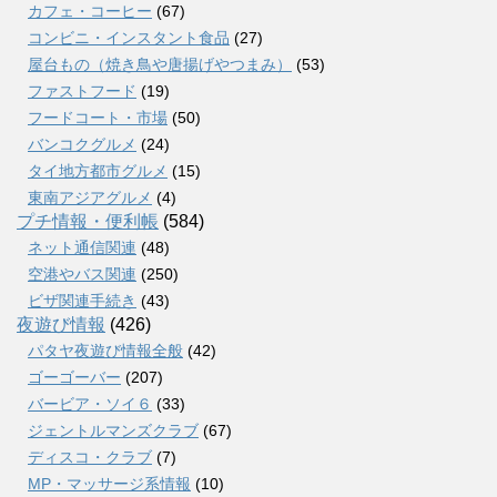
カフェ・コーヒー
(67)
コンビニ・インスタント食品
(27)
屋台もの（焼き鳥や唐揚げやつまみ）
(53)
ファストフード
(19)
フードコート・市場
(50)
バンコクグルメ
(24)
タイ地方都市グルメ
(15)
東南アジアグルメ
(4)
プチ情報・便利帳
(584)
ネット通信関連
(48)
空港やバス関連
(250)
ビザ関連手続き
(43)
夜遊び情報
(426)
パタヤ夜遊び情報全般
(42)
ゴーゴーバー
(207)
バービア・ソイ６
(33)
ジェントルマンズクラブ
(67)
ディスコ・クラブ
(7)
MP・マッサージ系情報
(10)