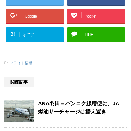
Google+
Pocket
B!
はてブ
LINE
-
フライト情報
関連記事
ANA羽田＝バンコク線増便に、JAL
燃油サーチャージは据え置き