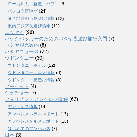
ローカル系（置屋・パブ）
(9)
バンコク夜遊び
(24)
タイ地方都市夜遊び情報
(12)
東南アジア夜遊び情報
(11)
エッセイ
(96)
バックパッカーのためのパタヤ夜遊び旅行入門
(7)
パタヤ観光案内
(8)
パタヤニュース
(22)
ウドンタニー
(30)
ウドンタニーホテル
(12)
ウドンタニーグルメ情報
(8)
ウドンタニー夜遊び情報
(3)
プーケット
(4)
シラチャー
(7)
フィリピン・アンヘレス関連
(63)
アンヘレス情報
(14)
アンへレスホテルレポート
(17)
アンヘレスグルメレポート
(16)
はじめてのアンヘレス
(2)
日本
(3)