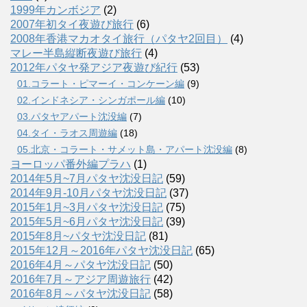
1999年カンボジア
(2)
2007年初タイ夜遊び旅行
(6)
2008年香港マカオタイ旅行（パタヤ2回目）
(4)
マレー半島縦断夜遊び旅行
(4)
2012年パタヤ発アジア夜遊び紀行
(53)
01.コラート・ピマーイ・コンケーン編
(9)
02.インドネシア・シンガポール編
(10)
03.パタヤアパート沈没編
(7)
04.タイ・ラオス周遊編
(18)
05.北京・コラート・サメット島・アパート沈没編
(8)
ヨーロッパ番外編プラハ
(1)
2014年5月~7月パタヤ沈没日記
(59)
2014年9月-10月パタヤ沈没日記
(37)
2015年1月~3月パタヤ沈没日記
(75)
2015年5月~6月パタヤ沈没日記
(39)
2015年8月~パタヤ沈没日記
(81)
2015年12月～2016年パタヤ沈没日記
(65)
2016年4月～パタヤ沈没日記
(50)
2016年7月～アジア周遊旅行
(42)
2016年8月～パタヤ沈没日記
(58)