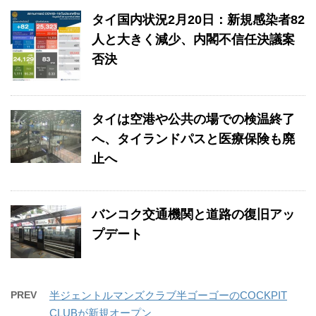
タイ国内状況2月20日：新規感染者82
人と大きく減少、内閣不信任決議案
否決
タイは空港や公共の場での検温終了
へ、タイランドパスと医療保険も廃
止へ
バンコク交通機関と道路の復旧アッ
プデート
PREV
半ジェントルマンズクラブ半ゴーゴーのCOCKPIT
CLUBが新規オープン