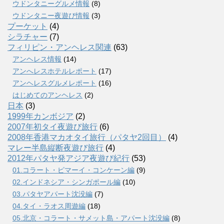
ウドンタニーグルメ情報
(8)
ウドンタニー夜遊び情報
(3)
プーケット
(4)
シラチャー
(7)
フィリピン・アンヘレス関連
(63)
アンヘレス情報
(14)
アンへレスホテルレポート
(17)
アンヘレスグルメレポート
(16)
はじめてのアンヘレス
(2)
日本
(3)
1999年カンボジア
(2)
2007年初タイ夜遊び旅行
(6)
2008年香港マカオタイ旅行（パタヤ2回目）
(4)
マレー半島縦断夜遊び旅行
(4)
2012年パタヤ発アジア夜遊び紀行
(53)
01.コラート・ピマーイ・コンケーン編
(9)
02.インドネシア・シンガポール編
(10)
03.パタヤアパート沈没編
(7)
04.タイ・ラオス周遊編
(18)
05.北京・コラート・サメット島・アパート沈没編
(8)