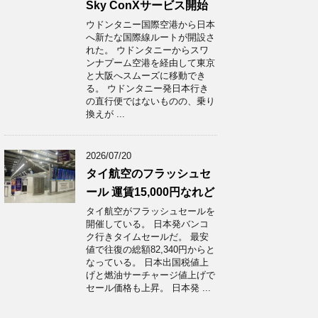
Sky ConXサービス開始
ウドンタニー国際空港から日本
へ新たな国際線ルートが開設さ
れた。 ウドンタニーからスワ
ンナプーム空港を経由して東京
と大阪へスムーズに移動でき
る。 ウドンタニー発日本行き
の直行便ではないものの、乗り
換えが ...
2026/07/20
タイ航空のフラッシュセ
ール 運賃15,000円なれど
タイ航空がフラッシュセールを
開催している。 日本発バンコ
ク行きタイムセールだ。 最安
値で往復の総額82,340円からと
なっている。 日本出国税値上
げと燃油サーチャージ値上げで
セール価格も上昇。 日本発 ...