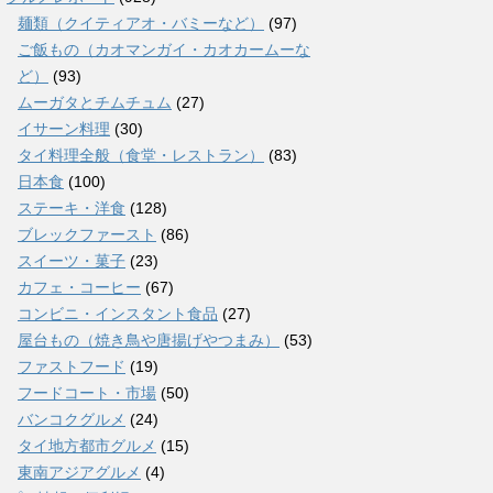
麺類（クイティアオ・バミーなど）
(97)
ご飯もの（カオマンガイ・カオカームーな
ど）
(93)
ムーガタとチムチュム
(27)
イサーン料理
(30)
タイ料理全般（食堂・レストラン）
(83)
日本食
(100)
ステーキ・洋食
(128)
ブレックファースト
(86)
スイーツ・菓子
(23)
カフェ・コーヒー
(67)
コンビニ・インスタント食品
(27)
屋台もの（焼き鳥や唐揚げやつまみ）
(53)
ファストフード
(19)
フードコート・市場
(50)
バンコクグルメ
(24)
タイ地方都市グルメ
(15)
東南アジアグルメ
(4)