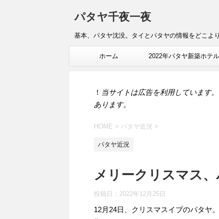
パタヤ千夜一夜
基本、パタヤ沈没。タイとパタヤの情報をどこよ
ホーム
2022年パタヤ新築ホテ
報
！
当サイトは広告を利用しています。
あります。
HOME
>
パタヤ近況
>
パタヤ近況
メリークリスマス、
投稿日：
2022年12月25日
12月24日、クリスマスイブのパタヤ