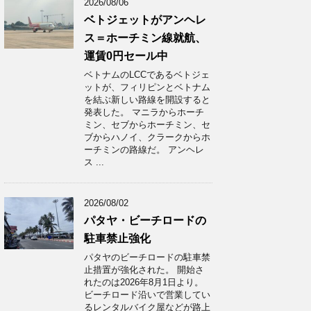
2026/08/06
ベトジェットがアンヘレ
ス＝ホーチミン線就航、
運賃0円セール中
ベトナムのLCCであるベトジェ
ットが、フィリピンとベトナム
を結ぶ新しい路線を開設すると
発表した。 マニラからホーチ
ミン、セブからホーチミン、セ
ブからハノイ、クラークからホ
ーチミンの路線だ。 アンヘレ
ス ...
2026/08/02
パタヤ・ビーチロードの
駐車禁止強化
パタヤのビーチロードの駐車禁
止措置が強化された。 開始さ
れたのは2026年8月1日より。
ビーチロード沿いで営業してい
るレンタルバイク屋などが路上