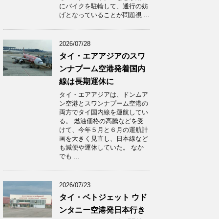
にバイクを駐輪して、通行の妨
げとなっていることが問題視 ...
2026/07/28
タイ・エアアジアのスワ
ンナプーム空港発着国内
線は長期運休に
タイ・エアアジアは、ドンムア
ン空港とスワンナプーム空港の
両方でタイ国内線を運航してい
る。 燃油価格の高騰などを受
けて、今年５月と６月の運航計
画を大きく見直し、日本線など
も減便や運休していた。 なか
でも ...
2026/07/23
タイ・ベトジェット ウド
ンタニー空港発日本行き