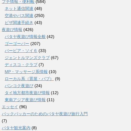
プチ情報・便利帳
(584)
ネット通信関連
(48)
空港やバス関連
(250)
ビザ関連手続き
(43)
夜遊び情報
(426)
パタヤ夜遊び情報全般
(42)
ゴーゴーバー
(207)
バービア・ソイ６
(33)
ジェントルマンズクラブ
(67)
ディスコ・クラブ
(7)
MP・マッサージ系情報
(10)
ローカル系（置屋・パブ）
(9)
バンコク夜遊び
(24)
タイ地方都市夜遊び情報
(12)
東南アジア夜遊び情報
(11)
エッセイ
(96)
バックパッカーのためのパタヤ夜遊び旅行入門
(7)
パタヤ観光案内
(8)