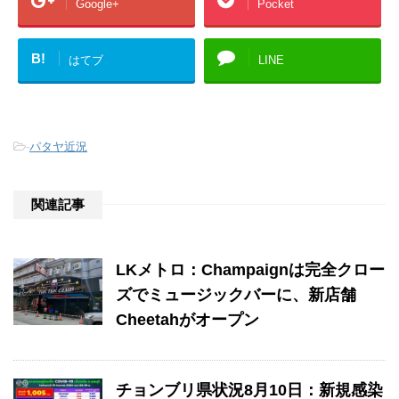
Google+
Pocket
B!
はてブ
LINE
-
パタヤ近況
関連記事
LKメトロ：Champaignは完全クロー
ズでミュージックバーに、新店舗
Cheetahがオープン
チョンブリ県状況8月10日：新規感染