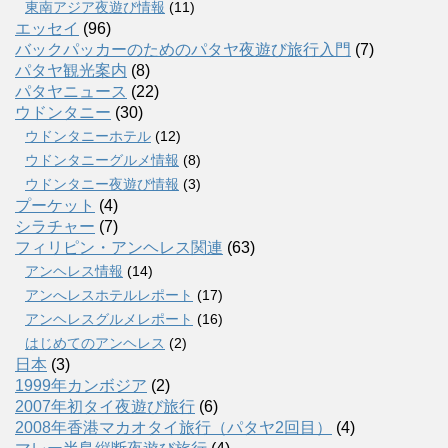
東南アジア夜遊び情報
(11)
エッセイ
(96)
バックパッカーのためのパタヤ夜遊び旅行入門
(7)
パタヤ観光案内
(8)
パタヤニュース
(22)
ウドンタニー
(30)
ウドンタニーホテル
(12)
ウドンタニーグルメ情報
(8)
ウドンタニー夜遊び情報
(3)
プーケット
(4)
シラチャー
(7)
フィリピン・アンヘレス関連
(63)
アンヘレス情報
(14)
アンへレスホテルレポート
(17)
アンヘレスグルメレポート
(16)
はじめてのアンヘレス
(2)
日本
(3)
1999年カンボジア
(2)
2007年初タイ夜遊び旅行
(6)
2008年香港マカオタイ旅行（パタヤ2回目）
(4)