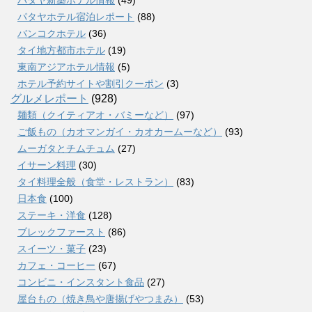
パタヤホテル宿泊レポート
(88)
バンコクホテル
(36)
タイ地方都市ホテル
(19)
東南アジアホテル情報
(5)
ホテル予約サイトや割引クーポン
(3)
グルメレポート
(928)
麺類（クイティアオ・バミーなど）
(97)
ご飯もの（カオマンガイ・カオカームーなど）
(93)
ムーガタとチムチュム
(27)
イサーン料理
(30)
タイ料理全般（食堂・レストラン）
(83)
日本食
(100)
ステーキ・洋食
(128)
ブレックファースト
(86)
スイーツ・菓子
(23)
カフェ・コーヒー
(67)
コンビニ・インスタント食品
(27)
屋台もの（焼き鳥や唐揚げやつまみ）
(53)