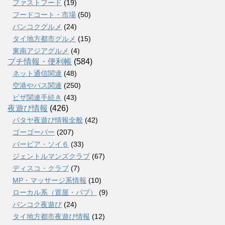
ファストフード
(19)
フードコート・市場
(50)
バンコクグルメ
(24)
タイ地方都市グルメ
(15)
東南アジアグルメ
(4)
プチ情報・便利帳
(584)
ネット通信関連
(48)
空港やバス関連
(250)
ビザ関連手続き
(43)
夜遊び情報
(426)
パタヤ夜遊び情報全般
(42)
ゴーゴーバー
(207)
バービア・ソイ６
(33)
ジェントルマンズクラブ
(67)
ディスコ・クラブ
(7)
MP・マッサージ系情報
(10)
ローカル系（置屋・パブ）
(9)
バンコク夜遊び
(24)
タイ地方都市夜遊び情報
(12)