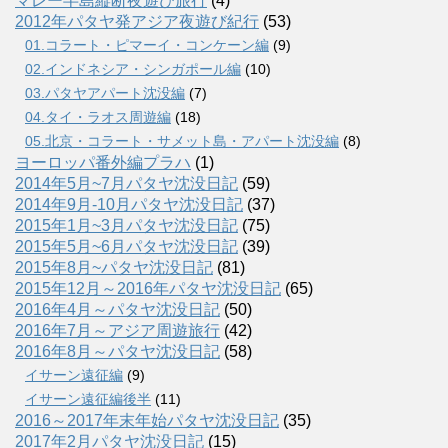
マレー半島縦断夜遊び旅行
(4)
2012年パタヤ発アジア夜遊び紀行
(53)
01.コラート・ピマーイ・コンケーン編
(9)
02.インドネシア・シンガポール編
(10)
03.パタヤアパート沈没編
(7)
04.タイ・ラオス周遊編
(18)
05.北京・コラート・サメット島・アパート沈没編
(8)
ヨーロッパ番外編プラハ
(1)
2014年5月~7月パタヤ沈没日記
(59)
2014年9月-10月パタヤ沈没日記
(37)
2015年1月~3月パタヤ沈没日記
(75)
2015年5月~6月パタヤ沈没日記
(39)
2015年8月~パタヤ沈没日記
(81)
2015年12月～2016年パタヤ沈没日記
(65)
2016年4月～パタヤ沈没日記
(50)
2016年7月～アジア周遊旅行
(42)
2016年8月～パタヤ沈没日記
(58)
イサーン遠征編
(9)
イサーン遠征編後半
(11)
2016～2017年末年始パタヤ沈没日記
(35)
2017年2月パタヤ沈没日記
(15)