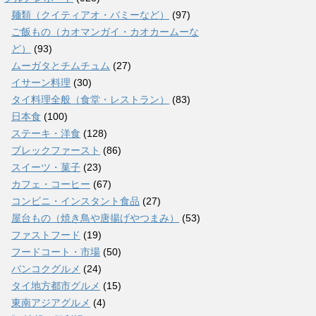
麺類（クイティアオ・バミーなど）
(97)
ご飯もの（カオマンガイ・カオカームーな
ど）
(93)
ムーガタとチムチュム
(27)
イサーン料理
(30)
タイ料理全般（食堂・レストラン）
(83)
日本食
(100)
ステーキ・洋食
(128)
ブレックファースト
(86)
スイーツ・菓子
(23)
カフェ・コーヒー
(67)
コンビニ・インスタント食品
(27)
屋台もの（焼き鳥や唐揚げやつまみ）
(53)
ファストフード
(19)
フードコート・市場
(50)
バンコクグルメ
(24)
タイ地方都市グルメ
(15)
東南アジアグルメ
(4)