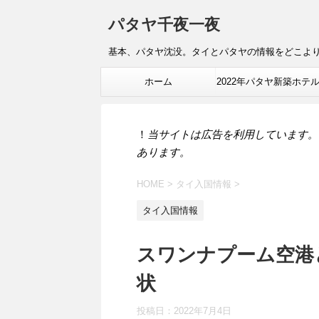
パタヤ千夜一夜
基本、パタヤ沈没。タイとパタヤの情報をどこよ
ホーム
2022年パタヤ新築ホテ
報
！
当サイトは広告を利用しています。
あります。
HOME
>
タイ入国情報
>
タイ入国情報
スワンナプーム空港
状
投稿日：
2022年7月4日