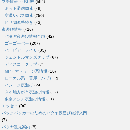
プチ情報・便利帳
(584)
ネット通信関連
(48)
空港やバス関連
(250)
ビザ関連手続き
(43)
夜遊び情報
(426)
パタヤ夜遊び情報全般
(42)
ゴーゴーバー
(207)
バービア・ソイ６
(33)
ジェントルマンズクラブ
(67)
ディスコ・クラブ
(7)
MP・マッサージ系情報
(10)
ローカル系（置屋・パブ）
(9)
バンコク夜遊び
(24)
タイ地方都市夜遊び情報
(12)
東南アジア夜遊び情報
(11)
エッセイ
(96)
バックパッカーのためのパタヤ夜遊び旅行入門
(7)
パタヤ観光案内
(8)