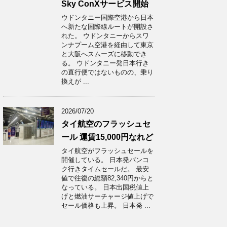
Sky ConXサービス開始
ウドンタニー国際空港から日本
へ新たな国際線ルートが開設さ
れた。 ウドンタニーからスワ
ンナプーム空港を経由して東京
と大阪へスムーズに移動でき
る。 ウドンタニー発日本行き
の直行便ではないものの、乗り
換えが ...
2026/07/20
タイ航空のフラッシュセ
ール 運賃15,000円なれど
タイ航空がフラッシュセールを
開催している。 日本発バンコ
ク行きタイムセールだ。 最安
値で往復の総額82,340円からと
なっている。 日本出国税値上
げと燃油サーチャージ値上げで
セール価格も上昇。 日本発 ...