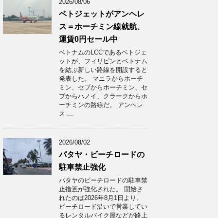
2026/08/06
ベトジェットがアンヘレ
ス＝ホーチミン線就航、
運賃0円セール中
ベトナムのLCCであるベトジェ
ットが、フィリピンとベトナム
を結ぶ新しい路線を開設すると
発表した。 マニラからホーチ
ミン、セブからホーチミン、セ
ブからハノイ、クラークからホ
ーチミンの路線だ。 アンヘレ
ス ...
2026/08/02
パタヤ・ビーチロードの
駐車禁止強化
パタヤのビーチロードの駐車禁
止措置が強化された。 開始さ
れたのは2026年8月1日より。
ビーチロード沿いで営業してい
るレンタルバイク屋などが路上