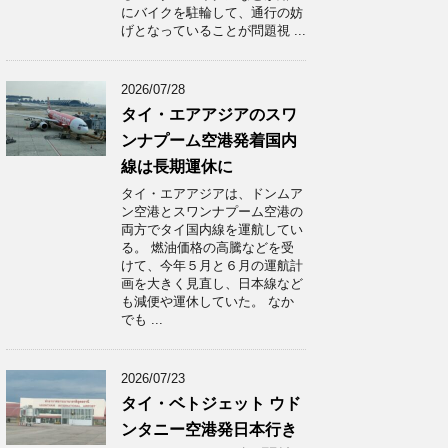
にバイクを駐輪して、通行の妨
げとなっていることが問題視 ...
2026/07/28
タイ・エアアジアのスワ
ンナプーム空港発着国内
線は長期運休に
タイ・エアアジアは、ドンムア
ン空港とスワンナプーム空港の
両方でタイ国内線を運航してい
る。 燃油価格の高騰などを受
けて、今年５月と６月の運航計
画を大きく見直し、日本線など
も減便や運休していた。 なか
でも ...
2026/07/23
タイ・ベトジェット ウド
ンタニー空港発日本行き