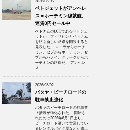
2026/08/06
ベトジェットがアンヘレ
ス＝ホーチミン線就航、
運賃0円セール中
ベトナムのLCCであるベトジェ
ットが、フィリピンとベトナム
を結ぶ新しい路線を開設すると
発表した。 マニラからホーチ
ミン、セブからホーチミン、セ
ブからハノイ、クラークからホ
ーチミンの路線だ。 アンヘレ
ス ...
2026/08/02
パタヤ・ビーチロードの
駐車禁止強化
パタヤのビーチロードの駐車禁
止措置が強化された。 開始さ
れたのは2026年8月1日より。
ビーチロード沿いで営業してい
るレンタルバイク屋などが路上