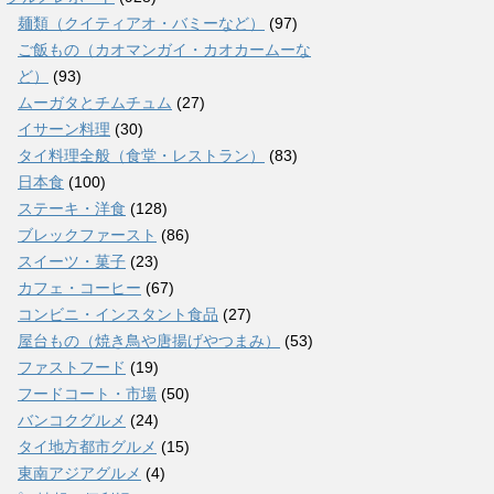
麺類（クイティアオ・バミーなど）
(97)
ご飯もの（カオマンガイ・カオカームーな
ど）
(93)
ムーガタとチムチュム
(27)
イサーン料理
(30)
タイ料理全般（食堂・レストラン）
(83)
日本食
(100)
ステーキ・洋食
(128)
ブレックファースト
(86)
スイーツ・菓子
(23)
カフェ・コーヒー
(67)
コンビニ・インスタント食品
(27)
屋台もの（焼き鳥や唐揚げやつまみ）
(53)
ファストフード
(19)
フードコート・市場
(50)
バンコクグルメ
(24)
タイ地方都市グルメ
(15)
東南アジアグルメ
(4)