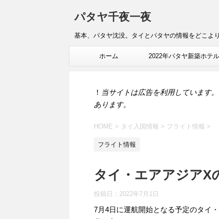
パタヤ千夜一夜
基本、パタヤ沈没。タイとパタヤの情報をどこよ
ホーム
2022年パタヤ新築ホテ
報
！
当サイトは広告を利用しています。
あります。
HOME
>
タイ入国情報
>
フライト情報
>
フライト情報
タイ・エアアジアX
投稿日：
2022年7月1日
7月4日に運航開始となる予定のタイ