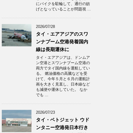
にバイクを駐輪して、通行の妨
げとなっていることが問題視 ...
2026/07/28
タイ・エアアジアのスワ
ンナプーム空港発着国内
線は長期運休に
タイ・エアアジアは、ドンムア
ン空港とスワンナプーム空港の
両方でタイ国内線を運航してい
る。 燃油価格の高騰などを受
けて、今年５月と６月の運航計
画を大きく見直し、日本線など
も減便や運休していた。 なか
でも ...
2026/07/23
タイ・ベトジェット ウド
ンタニー空港発日本行き