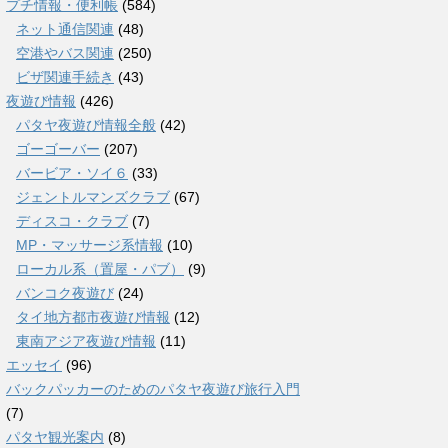
プチ情報・便利帳
(584)
ネット通信関連
(48)
空港やバス関連
(250)
ビザ関連手続き
(43)
夜遊び情報
(426)
パタヤ夜遊び情報全般
(42)
ゴーゴーバー
(207)
バービア・ソイ６
(33)
ジェントルマンズクラブ
(67)
ディスコ・クラブ
(7)
MP・マッサージ系情報
(10)
ローカル系（置屋・パブ）
(9)
バンコク夜遊び
(24)
タイ地方都市夜遊び情報
(12)
東南アジア夜遊び情報
(11)
エッセイ
(96)
バックパッカーのためのパタヤ夜遊び旅行入門
(7)
パタヤ観光案内
(8)