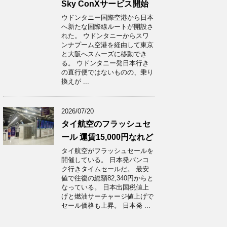
Sky ConXサービス開始
ウドンタニー国際空港から日本
へ新たな国際線ルートが開設さ
れた。 ウドンタニーからスワ
ンナプーム空港を経由して東京
と大阪へスムーズに移動でき
る。 ウドンタニー発日本行き
の直行便ではないものの、乗り
換えが ...
2026/07/20
タイ航空のフラッシュセ
ール 運賃15,000円なれど
タイ航空がフラッシュセールを
開催している。 日本発バンコ
ク行きタイムセールだ。 最安
値で往復の総額82,340円からと
なっている。 日本出国税値上
げと燃油サーチャージ値上げで
セール価格も上昇。 日本発 ...