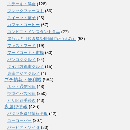
ステーキ・洋食
(128)
ブレックファースト
(86)
スイーツ・菓子
(23)
カフェ・コーヒー
(67)
コンビニ・インスタント食品
(27)
屋台もの（焼き鳥や唐揚げやつまみ）
(53)
ファストフード
(19)
フードコート・市場
(50)
バンコクグルメ
(24)
タイ地方都市グルメ
(15)
東南アジアグルメ
(4)
プチ情報・便利帳
(584)
ネット通信関連
(48)
空港やバス関連
(250)
ビザ関連手続き
(43)
夜遊び情報
(426)
パタヤ夜遊び情報全般
(42)
ゴーゴーバー
(207)
バービア・ソイ６
(33)