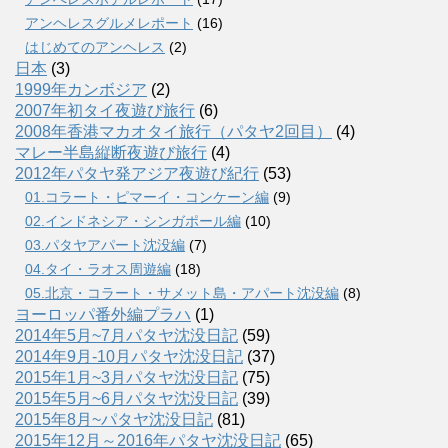
アンヘレスグルメレポート
(16)
はじめてのアンヘレス
(2)
日本
(3)
1999年カンボジア
(2)
2007年初タイ夜遊び旅行
(6)
2008年香港マカオタイ旅行（パタヤ2回目）
(4)
マレー半島縦断夜遊び旅行
(4)
2012年パタヤ発アジア夜遊び紀行
(53)
01.コラート・ピマーイ・コンケーン編
(9)
02.インドネシア・シンガポール編
(10)
03.パタヤアパート沈没編
(7)
04.タイ・ラオス周遊編
(18)
05.北京・コラート・サメット島・アパート沈没編
(8)
ヨーロッパ番外編プラハ
(1)
2014年5月~7月パタヤ沈没日記
(59)
2014年9月-10月パタヤ沈没日記
(37)
2015年1月~3月パタヤ沈没日記
(75)
2015年5月~6月パタヤ沈没日記
(39)
2015年8月~パタヤ沈没日記
(81)
2015年12月～2016年パタヤ沈没日記
(65)