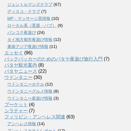
ジェントルマンズクラブ
(67)
ディスコ・クラブ
(7)
MP・マッサージ系情報
(10)
ローカル系（置屋・パブ）
(9)
バンコク夜遊び
(24)
タイ地方都市夜遊び情報
(12)
東南アジア夜遊び情報
(11)
エッセイ
(96)
バックパッカーのためのパタヤ夜遊び旅行入門
(7)
パタヤ観光案内
(8)
パタヤニュース
(22)
ウドンタニー
(30)
ウドンタニーホテル
(12)
ウドンタニーグルメ情報
(8)
ウドンタニー夜遊び情報
(3)
プーケット
(4)
シラチャー
(7)
フィリピン・アンヘレス関連
(63)
アンヘレス情報
(14)
アンへレスホテルレポート
(17)