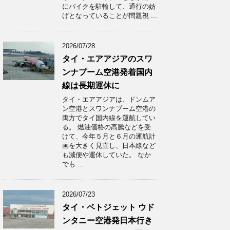
にバイクを駐輪して、通行の妨
げとなっていることが問題視 ...
2026/07/28
タイ・エアアジアのスワ
ンナプーム空港発着国内
線は長期運休に
タイ・エアアジアは、ドンムア
ン空港とスワンナプーム空港の
両方でタイ国内線を運航してい
る。 燃油価格の高騰などを受
けて、今年５月と６月の運航計
画を大きく見直し、日本線など
も減便や運休していた。 なか
でも ...
2026/07/23
タイ・ベトジェット ウド
ンタニー空港発日本行き