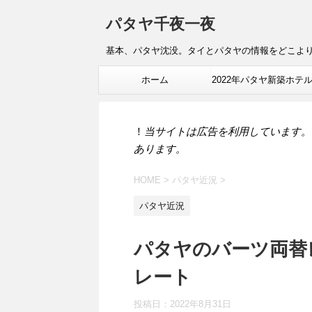
パタヤ千夜一夜
基本、パタヤ沈没。タイとパタヤの情報をどこよ
ホーム
2022年パタヤ新築ホテ
報
！
当サイトは広告を利用しています。
あります。
HOME
>
パタヤ近況
>
パタヤ近況
パタヤのバーツ両替
レート
投稿日：
2022年8月31日