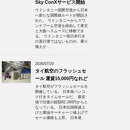
Sky ConXサービス開始
ウドンタニー国際空港から日本
へ新たな国際線ルートが開設さ
れた。 ウドンタニーからスワ
ンナプーム空港を経由して東京
と大阪へスムーズに移動でき
る。 ウドンタニー発日本行き
の直行便ではないものの、乗り
換えが ...
2026/07/20
タイ航空のフラッシュセ
ール 運賃15,000円なれど
タイ航空がフラッシュセールを
開催している。 日本発バンコ
ク行きタイムセールだ。 最安
値で往復の総額82,340円からと
なっている。 日本出国税値上
げと燃油サーチャージ値上げで
セール価格も上昇。 日本発 ...