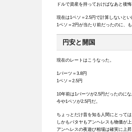
ドルで資産を持っておけばなあと後悔
現在は1ペソ＝2.5円で計算しないと
1ペソ＝2円が当たり前だったのに、
円安と開国
現在のレートはこうなった。
1バーツ＝3.8円
1ペソ＝2.5円
10年前は1バーツが2.5円だったのに
今や1ペソが2.5円だ。
ちょっとだけ昔を知る人間にとっては
しかもパタヤもアンヘレスも物価が上
アンヘレスの夜遊び相場は確実に上昇し