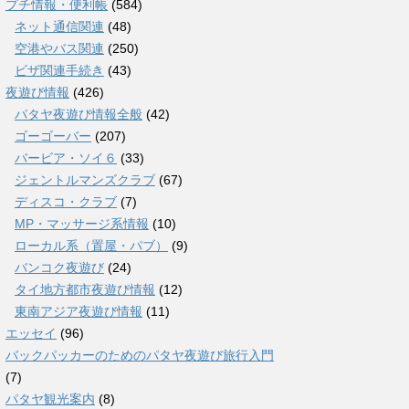
プチ情報・便利帳
(584)
ネット通信関連
(48)
空港やバス関連
(250)
ビザ関連手続き
(43)
夜遊び情報
(426)
パタヤ夜遊び情報全般
(42)
ゴーゴーバー
(207)
バービア・ソイ６
(33)
ジェントルマンズクラブ
(67)
ディスコ・クラブ
(7)
MP・マッサージ系情報
(10)
ローカル系（置屋・パブ）
(9)
バンコク夜遊び
(24)
タイ地方都市夜遊び情報
(12)
東南アジア夜遊び情報
(11)
エッセイ
(96)
バックパッカーのためのパタヤ夜遊び旅行入門
(7)
パタヤ観光案内
(8)