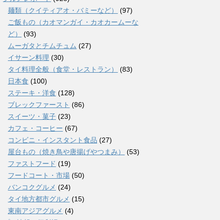
麺類（クイティアオ・バミーなど）
(97)
ご飯もの（カオマンガイ・カオカームーな
ど）
(93)
ムーガタとチムチュム
(27)
イサーン料理
(30)
タイ料理全般（食堂・レストラン）
(83)
日本食
(100)
ステーキ・洋食
(128)
ブレックファースト
(86)
スイーツ・菓子
(23)
カフェ・コーヒー
(67)
コンビニ・インスタント食品
(27)
屋台もの（焼き鳥や唐揚げやつまみ）
(53)
ファストフード
(19)
フードコート・市場
(50)
バンコクグルメ
(24)
タイ地方都市グルメ
(15)
東南アジアグルメ
(4)