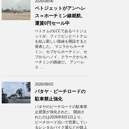
2026/08/06
ベトジェットがアンヘレ
ス＝ホーチミン線就航、
運賃0円セール中
ベトナムのLCCであるベトジェ
ットが、フィリピンとベトナム
を結ぶ新しい路線を開設すると
発表した。 マニラからホーチ
ミン、セブからホーチミン、セ
ブからハノイ、クラークからホ
ーチミンの路線だ。 アンヘレ
ス ...
2026/08/02
パタヤ・ビーチロードの
駐車禁止強化
パタヤのビーチロードの駐車禁
止措置が強化された。 開始さ
れたのは2026年8月1日より。
ビーチロード沿いで営業してい
るレンタルバイク屋などが路上