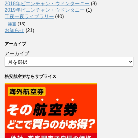
2018年ビエンチャン・ウドンターニー
(8)
2019年ビエンチャン・ウドンタニー
(1)
千夜一夜ライブラリー
(40)
洋書
(13)
お知らせ
(21)
アーカイブ
アーカイブ
格安航空券ならサプライス