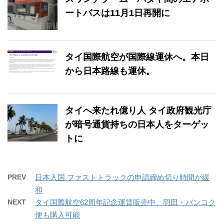
ートバスは11月1日再開に
タイ国際航空が国際線運休へ。本日
から日本路線も運休。
タイへ来たれ億り人 タイ政府観光庁
が暗号通貨持ちの日本人をターゲッ
トに
PREV
日本入国 ファストトラックの申請締め切り時間が緩
和
NEXT
タイ国際航空62周年記念運賃販売中、羽田・バンコク
便も購入可能