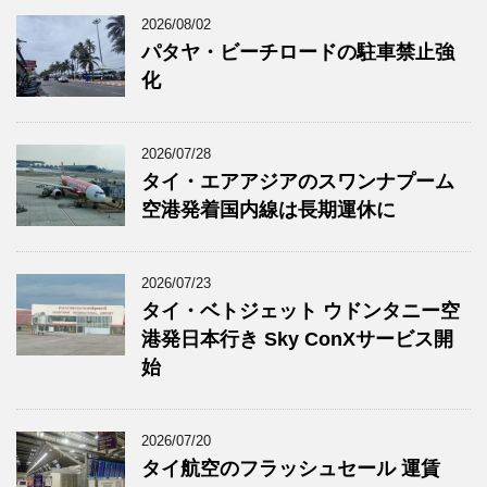
2026/08/02
パタヤ・ビーチロードの駐車禁止強
化
2026/07/28
タイ・エアアジアのスワンナプーム
空港発着国内線は長期運休に
2026/07/23
タイ・ベトジェット ウドンタニー空
港発日本行き Sky ConXサービス開
始
2026/07/20
タイ航空のフラッシュセール 運賃