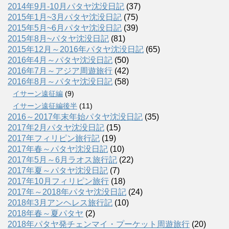
2014年9月-10月パタヤ沈没日記
(37)
2015年1月~3月パタヤ沈没日記
(75)
2015年5月~6月パタヤ沈没日記
(39)
2015年8月~パタヤ沈没日記
(81)
2015年12月～2016年パタヤ沈没日記
(65)
2016年4月～パタヤ沈没日記
(50)
2016年7月～アジア周遊旅行
(42)
2016年8月～パタヤ沈没日記
(58)
イサーン遠征編
(9)
イサーン遠征編後半
(11)
2016～2017年末年始パタヤ沈没日記
(35)
2017年2月パタヤ沈没日記
(15)
2017年フィリピン旅行記
(19)
2017年春～パタヤ沈没日記
(10)
2017年5月～6月ラオス旅行記
(22)
2017年夏～パタヤ沈没日記
(7)
2017年10月フィリピン旅行
(18)
2017年～2018年パタヤ沈没日記
(24)
2018年3月アンヘレス旅行記
(10)
2018年春～夏パタヤ
(2)
2018年パタヤ発チェンマイ・プーケット周遊旅行
(20)