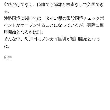
空路だけでなく、陸路でも隔離と検査なしで入国でき
る。
陸路国境に関しては、タイ17県の常設国境チェックポ
イントがオープンすることになっているが、実際に運
用開始となるかは別。
そんな中、5月1日にノンカイ国境が運用開始となっ
た。
広告