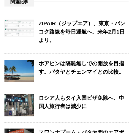
関連記事
ZIPAIR（ジップエア）、東京・バン
コク路線を毎日運航へ。来年2月1日
より。
ホアヒンは隔離無しでの開放を目指
す。パタヤとチェンマイとの比較。
ロシア人もタイ入国ビザ免除へ、中
国人旅行者は減少に
スワンナプーム・パタヤ間のエアポ