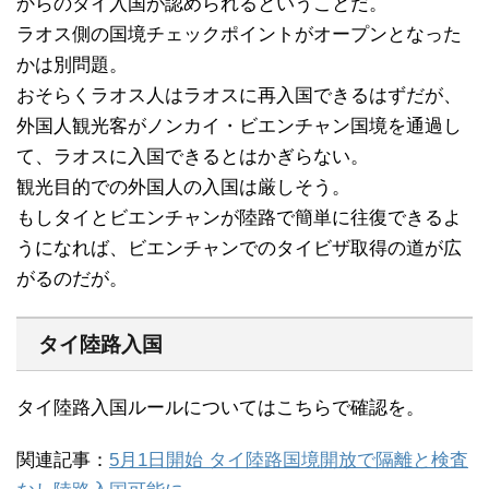
からのタイ入国が認められるということだ。
ラオス側の国境チェックポイントがオープンとなった
かは別問題。
おそらくラオス人はラオスに再入国できるはずだが、
外国人観光客がノンカイ・ビエンチャン国境を通過し
て、ラオスに入国できるとはかぎらない。
観光目的での外国人の入国は厳しそう。
もしタイとビエンチャンが陸路で簡単に往復できるよ
うになれば、ビエンチャンでのタイビザ取得の道が広
がるのだが。
タイ陸路入国
タイ陸路入国ルールについてはこちらで確認を。
関連記事：
5月1日開始 タイ陸路国境開放で隔離と検査