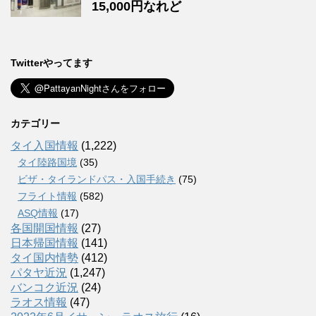
15,000円なれど
Twitterやってます
カテゴリー
タイ入国情報
(1,222)
タイ陸路国境
(35)
ビザ・タイランドパス・入国手続き
(75)
フライト情報
(582)
ASQ情報
(17)
各国開国情報
(27)
日本帰国情報
(141)
タイ国内情勢
(412)
パタヤ近況
(1,247)
バンコク近況
(24)
ラオス情報
(47)