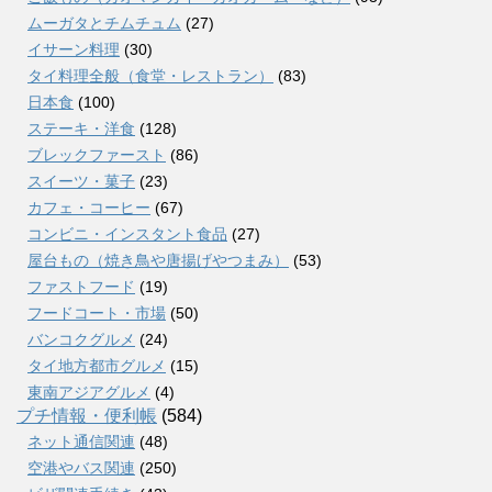
ムーガタとチムチュム
(27)
イサーン料理
(30)
タイ料理全般（食堂・レストラン）
(83)
日本食
(100)
ステーキ・洋食
(128)
ブレックファースト
(86)
スイーツ・菓子
(23)
カフェ・コーヒー
(67)
コンビニ・インスタント食品
(27)
屋台もの（焼き鳥や唐揚げやつまみ）
(53)
ファストフード
(19)
フードコート・市場
(50)
バンコクグルメ
(24)
タイ地方都市グルメ
(15)
東南アジアグルメ
(4)
プチ情報・便利帳
(584)
ネット通信関連
(48)
空港やバス関連
(250)