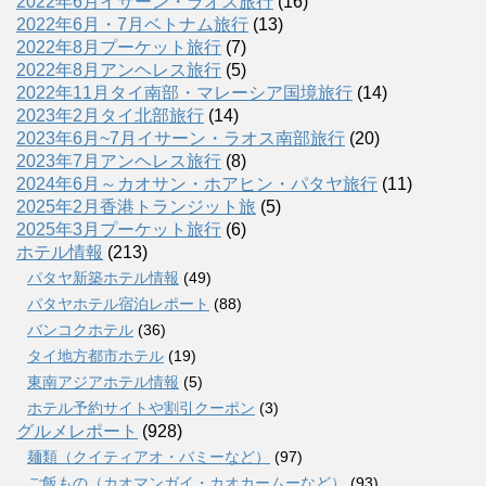
2022年6月イサーン・ラオス旅行
(16)
2022年6月・7月ベトナム旅行
(13)
2022年8月プーケット旅行
(7)
2022年8月アンヘレス旅行
(5)
2022年11月タイ南部・マレーシア国境旅行
(14)
2023年2月タイ北部旅行
(14)
2023年6月~7月イサーン・ラオス南部旅行
(20)
2023年7月アンヘレス旅行
(8)
2024年6月～カオサン・ホアヒン・パタヤ旅行
(11)
2025年2月香港トランジット旅
(5)
2025年3月プーケット旅行
(6)
ホテル情報
(213)
パタヤ新築ホテル情報
(49)
パタヤホテル宿泊レポート
(88)
バンコクホテル
(36)
タイ地方都市ホテル
(19)
東南アジアホテル情報
(5)
ホテル予約サイトや割引クーポン
(3)
グルメレポート
(928)
麺類（クイティアオ・バミーなど）
(97)
ご飯もの（カオマンガイ・カオカームーなど）
(93)