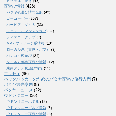
ビザ関連手続き
(43)
夜遊び情報
(426)
パタヤ夜遊び情報全般
(42)
ゴーゴーバー
(207)
バービア・ソイ６
(33)
ジェントルマンズクラブ
(67)
ディスコ・クラブ
(7)
MP・マッサージ系情報
(10)
ローカル系（置屋・パブ）
(9)
バンコク夜遊び
(24)
タイ地方都市夜遊び情報
(12)
東南アジア夜遊び情報
(11)
エッセイ
(96)
バックパッカーのためのパタヤ夜遊び旅行入門
(7)
パタヤ観光案内
(8)
パタヤニュース
(22)
ウドンタニー
(30)
ウドンタニーホテル
(12)
ウドンタニーグルメ情報
(8)
ウドンタニー夜遊び情報
(3)