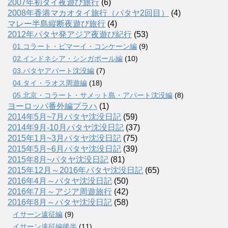
2007年初タイ夜遊び旅行
(6)
2008年香港マカオタイ旅行（パタヤ2回目）
(4)
マレー半島縦断夜遊び旅行
(4)
2012年パタヤ発アジア夜遊び紀行
(53)
01.コラート・ピマーイ・コンケーン編
(9)
02.インドネシア・シンガポール編
(10)
03.パタヤアパート沈没編
(7)
04.タイ・ラオス周遊編
(18)
05.北京・コラート・サメット島・アパート沈没編
(8)
ヨーロッパ番外編プラハ
(1)
2014年5月~7月パタヤ沈没日記
(59)
2014年9月-10月パタヤ沈没日記
(37)
2015年1月~3月パタヤ沈没日記
(75)
2015年5月~6月パタヤ沈没日記
(39)
2015年8月~パタヤ沈没日記
(81)
2015年12月～2016年パタヤ沈没日記
(65)
2016年4月～パタヤ沈没日記
(50)
2016年7月～アジア周遊旅行
(42)
2016年8月～パタヤ沈没日記
(58)
イサーン遠征編
(9)
イサーン遠征編後半
(11)