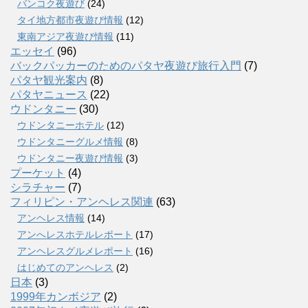
バンコク夜遊び
(24)
タイ地方都市夜遊び情報
(12)
東南アジア夜遊び情報
(11)
エッセイ
(96)
バックパッカーのためのパタヤ夜遊び旅行入門
(7)
パタヤ観光案内
(8)
パタヤニュース
(22)
ウドンタニー
(30)
ウドンタニーホテル
(12)
ウドンタニーグルメ情報
(8)
ウドンタニー夜遊び情報
(3)
プーケット
(4)
シラチャー
(7)
フィリピン・アンヘレス関連
(63)
アンヘレス情報
(14)
アンへレスホテルレポート
(17)
アンヘレスグルメレポート
(16)
はじめてのアンヘレス
(2)
日本
(3)
1999年カンボジア
(2)