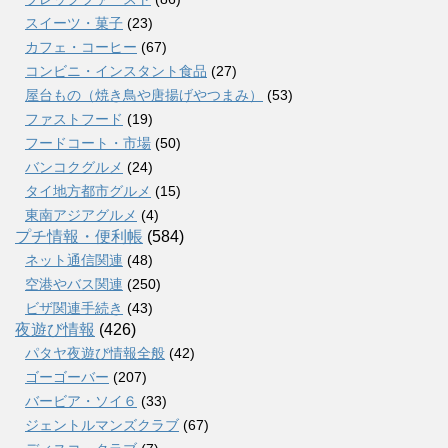
スイーツ・菓子
(23)
カフェ・コーヒー
(67)
コンビニ・インスタント食品
(27)
屋台もの（焼き鳥や唐揚げやつまみ）
(53)
ファストフード
(19)
フードコート・市場
(50)
バンコクグルメ
(24)
タイ地方都市グルメ
(15)
東南アジアグルメ
(4)
プチ情報・便利帳
(584)
ネット通信関連
(48)
空港やバス関連
(250)
ビザ関連手続き
(43)
夜遊び情報
(426)
パタヤ夜遊び情報全般
(42)
ゴーゴーバー
(207)
バービア・ソイ６
(33)
ジェントルマンズクラブ
(67)