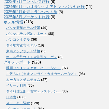
2023年7月アンヘレス旅行
(8)
2024年6月～カオサン・ホアヒン・パタヤ旅行
(11)
2025年2月香港トランジット旅
(5)
2025年3月プーケット旅行
(6)
ホテル情報
(213)
パタヤ新築ホテル情報
(49)
パタヤホテル宿泊レポート
(88)
バンコクホテル
(36)
タイ地方都市ホテル
(19)
東南アジアホテル情報
(5)
ホテル予約サイトや割引クーポン
(3)
グルメレポート
(928)
麺類（クイティアオ・バミーなど）
(97)
ご飯もの（カオマンガイ・カオカームーなど）
(93)
ムーガタとチムチュム
(27)
イサーン料理
(30)
タイ料理全般（食堂・レストラン）
(83)
日本食
(100)
ステーキ・洋食
(128)
ブレックファースト
(86)