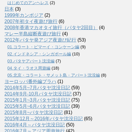
はじめてのアンヘレス
(2)
日本
(3)
1999年カンボジア
(2)
2007年初タイ夜遊び旅行
(6)
2008年香港マカオタイ旅行（パタヤ2回目）
(4)
マレー半島縦断夜遊び旅行
(4)
2012年パタヤ発アジア夜遊び紀行
(53)
01.コラート・ピマーイ・コンケーン編
(9)
02.インドネシア・シンガポール編
(10)
03.パタヤアパート沈没編
(7)
04.タイ・ラオス周遊編
(18)
05.北京・コラート・サメット島・アパート沈没編
(8)
ヨーロッパ番外編プラハ
(1)
2014年5月~7月パタヤ沈没日記
(59)
2014年9月-10月パタヤ沈没日記
(37)
2015年1月~3月パタヤ沈没日記
(75)
2015年5月~6月パタヤ沈没日記
(39)
2015年8月~パタヤ沈没日記
(81)
2015年12月～2016年パタヤ沈没日記
(65)
2016年4月～パタヤ沈没日記
(50)
2016年7月～アジア周遊旅行
(42)