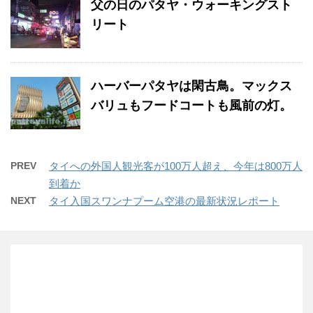
父の日のパタヤ・ウォーキングスト
リート
ハーバーパタヤは閑古鳥。マックス
バリュもフードコートも風前の灯。
PREV
タイへの外国人観光客が100万人超え、今年は800万人
到着か
NEXT
タイ入国スワンナプーム空港の最新状況レポート