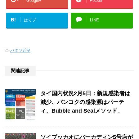
Google+
Pocket
B!
はてブ
LINE
-
パタヤ近況
関連記事
タイ国内状況2月5日：新規感染者は
減少、バンコクの感染源はパーテ
ィ、Bubble and Sealメソッド。
ソイブッカオにバーカディン5号店が