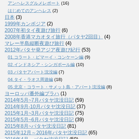
アンヘレスグルメレポート
(16)
はじめてのアンヘレス
(2)
日本
(3)
1999年カンボジア
(2)
2007年初タイ夜遊び旅行
(6)
2008年香港マカオタイ旅行（パタヤ2回目）
(4)
マレー半島縦断夜遊び旅行
(4)
2012年パタヤ発アジア夜遊び紀行
(53)
01.コラート・ピマーイ・コンケーン編
(9)
02.インドネシア・シンガポール編
(10)
03.パタヤアパート沈没編
(7)
04.タイ・ラオス周遊編
(18)
05.北京・コラート・サメット島・アパート沈没編
(8)
ヨーロッパ番外編プラハ
(1)
2014年5月~7月パタヤ沈没日記
(59)
2014年9月-10月パタヤ沈没日記
(37)
2015年1月~3月パタヤ沈没日記
(75)
2015年5月~6月パタヤ沈没日記
(39)
2015年8月~パタヤ沈没日記
(81)
2015年12月～2016年パタヤ沈没日記
(65)