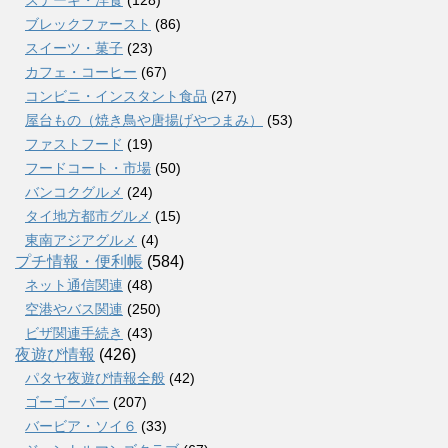
ステーキ・洋食
(128)
ブレックファースト
(86)
スイーツ・菓子
(23)
カフェ・コーヒー
(67)
コンビニ・インスタント食品
(27)
屋台もの（焼き鳥や唐揚げやつまみ）
(53)
ファストフード
(19)
フードコート・市場
(50)
バンコクグルメ
(24)
タイ地方都市グルメ
(15)
東南アジアグルメ
(4)
プチ情報・便利帳
(584)
ネット通信関連
(48)
空港やバス関連
(250)
ビザ関連手続き
(43)
夜遊び情報
(426)
パタヤ夜遊び情報全般
(42)
ゴーゴーバー
(207)
バービア・ソイ６
(33)