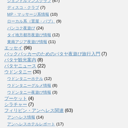
ジェントルマンズクラブ
(67)
ディスコ・クラブ
(7)
MP・マッサージ系情報
(10)
ローカル系（置屋・パブ）
(9)
バンコク夜遊び
(24)
タイ地方都市夜遊び情報
(12)
東南アジア夜遊び情報
(11)
エッセイ
(96)
バックパッカーのためのパタヤ夜遊び旅行入門
(7)
パタヤ観光案内
(8)
パタヤニュース
(22)
ウドンタニー
(30)
ウドンタニーホテル
(12)
ウドンタニーグルメ情報
(8)
ウドンタニー夜遊び情報
(3)
プーケット
(4)
シラチャー
(7)
フィリピン・アンヘレス関連
(63)
アンヘレス情報
(14)
アンへレスホテルレポート
(17)