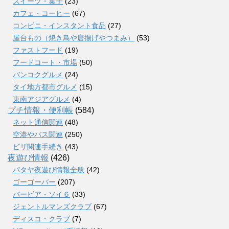
スイーツ・菓子
(23)
カフェ・コーヒー
(67)
コンビニ・インスタント食品
(27)
屋台もの（焼き鳥や唐揚げやつまみ）
(53)
ファストフード
(19)
フードコート・市場
(50)
バンコクグルメ
(24)
タイ地方都市グルメ
(15)
東南アジアグルメ
(4)
プチ情報・便利帳
(584)
ネット通信関連
(48)
空港やバス関連
(250)
ビザ関連手続き
(43)
夜遊び情報
(426)
パタヤ夜遊び情報全般
(42)
ゴーゴーバー
(207)
バービア・ソイ６
(33)
ジェントルマンズクラブ
(67)
ディスコ・クラブ
(7)