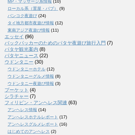
MP・マッサージ系情報
(10)
ローカル系（置屋・パブ）
(9)
バンコク夜遊び
(24)
タイ地方都市夜遊び情報
(12)
東南アジア夜遊び情報
(11)
エッセイ
(96)
バックパッカーのためのパタヤ夜遊び旅行入門
(7)
パタヤ観光案内
(8)
パタヤニュース
(22)
ウドンタニー
(30)
ウドンタニーホテル
(12)
ウドンタニーグルメ情報
(8)
ウドンタニー夜遊び情報
(3)
プーケット
(4)
シラチャー
(7)
フィリピン・アンヘレス関連
(63)
アンヘレス情報
(14)
アンへレスホテルレポート
(17)
アンヘレスグルメレポート
(16)
はじめてのアンヘレス
(2)