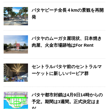
パタヤビーチ全長４kmの景観を再開
発
パタヤのムーガタ屋現状、日本焼き
肉屋、火金市場跡地はFor Rent
セントラルパタヤ前のセントラルマ
ーケットに新しいバービア群
パタヤ都市封鎖は4月9日14時からの
予定。期間は3週間。正式決定はま
だ。