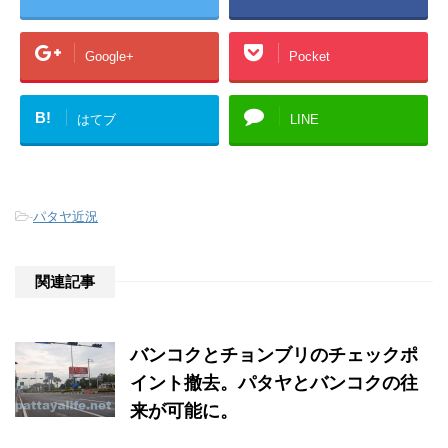
Google+
Pocket
B!
はてブ
LINE
-
パタヤ近況
関連記事
バンコクとチョンブリのチェックポ
イント撤去。パタヤとバンコクの往
来が可能に。