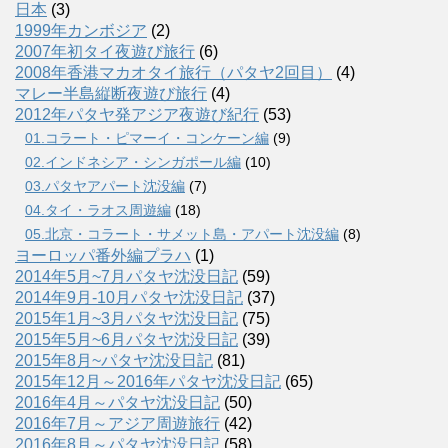
日本
(3)
1999年カンボジア
(2)
2007年初タイ夜遊び旅行
(6)
2008年香港マカオタイ旅行（パタヤ2回目）
(4)
マレー半島縦断夜遊び旅行
(4)
2012年パタヤ発アジア夜遊び紀行
(53)
01.コラート・ピマーイ・コンケーン編
(9)
02.インドネシア・シンガポール編
(10)
03.パタヤアパート沈没編
(7)
04.タイ・ラオス周遊編
(18)
05.北京・コラート・サメット島・アパート沈没編
(8)
ヨーロッパ番外編プラハ
(1)
2014年5月~7月パタヤ沈没日記
(59)
2014年9月-10月パタヤ沈没日記
(37)
2015年1月~3月パタヤ沈没日記
(75)
2015年5月~6月パタヤ沈没日記
(39)
2015年8月~パタヤ沈没日記
(81)
2015年12月～2016年パタヤ沈没日記
(65)
2016年4月～パタヤ沈没日記
(50)
2016年7月～アジア周遊旅行
(42)
2016年8月～パタヤ沈没日記
(58)