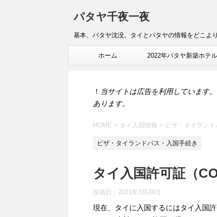
パタヤ千夜一夜
基本、パタヤ沈没。タイとパタヤの情報をどこよ
ホーム
2022年パタヤ新築ホテ
報
！
当サイトは広告を利用しています。
あります。
HOME
>
タイ入国情報
>
ビザ・タイランド
ビザ・タイランドパス・入国手続き
タイ入国許可証（CO
投稿日：
2021年3月24日
現在、タイに入国するにはタイ入国許