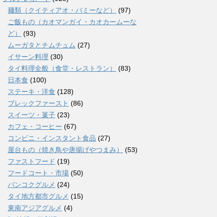
麺類（クイティアオ・バミーなど）
(97)
ご飯もの（カオマンガイ・カオカームーな
ど）
(93)
ムーガタとチムチュム
(27)
イサーン料理
(30)
タイ料理全般（食堂・レストラン）
(83)
日本食
(100)
ステーキ・洋食
(128)
ブレックファースト
(86)
スイーツ・菓子
(23)
カフェ・コーヒー
(67)
コンビニ・インスタント食品
(27)
屋台もの（焼き鳥や唐揚げやつまみ）
(53)
ファストフード
(19)
フードコート・市場
(50)
バンコクグルメ
(24)
タイ地方都市グルメ
(15)
東南アジアグルメ
(4)