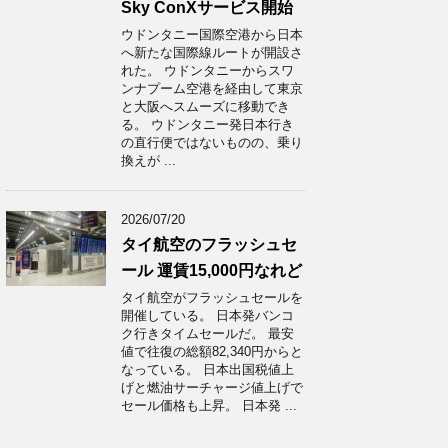
Sky ConXサービス開始
ウドンタニー国際空港から日本
へ新たな国際線ルートが開設さ
れた。 ウドンタニーからスワ
ンナプーム空港を経由して東京
と大阪へスムーズに移動でき
る。 ウドンタニー発日本行き
の直行便ではないものの、乗り
換えが ...
2026/07/20
タイ航空のフラッシュセ
ール 運賃15,000円なれど
タイ航空がフラッシュセールを
開催している。 日本発バンコ
ク行きタイムセールだ。 最安
値で往復の総額82,340円からと
なっている。 日本出国税値上
げと燃油サーチャージ値上げで
セール価格も上昇。 日本発 ...