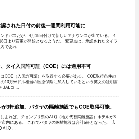
承認された日付の前後一週間利用可能に
ンドパスだが、4月18日付けで新しいアナウンスが出ている。 4
月18日より変更が開始となるようだ。 変更点は、承認されたタイラ
であれ ...
は、タイ入国許可証（COE）には適用不可
はCOE（入国許可証）を取得する必要がある。 COE取得条件の
の10万米ドル相当の医療保険に加入しているという英文の証明書
ALコ ...
ルが3軒追加。パタヤの隔離施設でもCOE取得可能。
によれば、チョンブリ県のALQ（地方代替隔離施設）ホテルが3
ヤ市内にある。 これでパタヤの隔離施設は合計6軒となった。 広
LQ ...