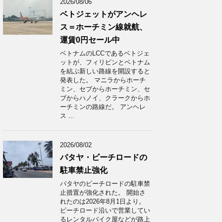
2026/08/06
ベトジェットがアンヘレ
ス＝ホーチミン線就航、
運賃0円セール中
ベトナムのLCCであるベトジェ
ットが、フィリピンとベトナム
を結ぶ新しい路線を開設すると
発表した。 マニラからホーチ
ミン、セブからホーチミン、セ
ブからハノイ、クラークからホ
ーチミンの路線だ。 アンヘレ
ス ...
2026/08/02
パタヤ・ビーチロードの
駐車禁止強化
パタヤのビーチロードの駐車禁
止措置が強化された。 開始さ
れたのは2026年8月1日より。
ビーチロード沿いで営業してい
るレンタルバイク屋などが路上