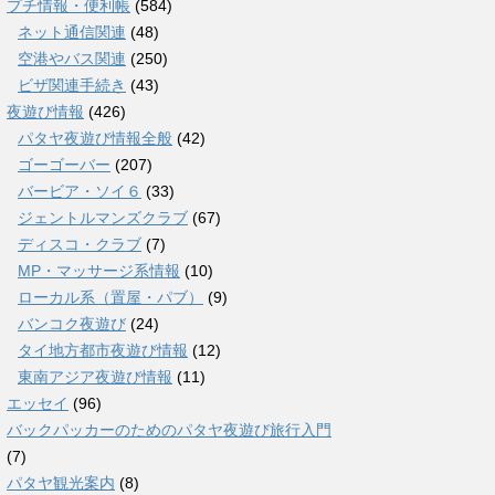
プチ情報・便利帳
(584)
ネット通信関連
(48)
空港やバス関連
(250)
ビザ関連手続き
(43)
夜遊び情報
(426)
パタヤ夜遊び情報全般
(42)
ゴーゴーバー
(207)
バービア・ソイ６
(33)
ジェントルマンズクラブ
(67)
ディスコ・クラブ
(7)
MP・マッサージ系情報
(10)
ローカル系（置屋・パブ）
(9)
バンコク夜遊び
(24)
タイ地方都市夜遊び情報
(12)
東南アジア夜遊び情報
(11)
エッセイ
(96)
バックパッカーのためのパタヤ夜遊び旅行入門
(7)
パタヤ観光案内
(8)