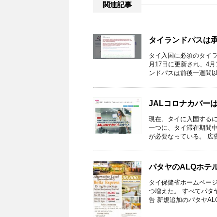
関連記事
タイランドパスは
タイ入国に必須のタイラ
月17日に更新され、4
ンドパスは前後一週間以内
JALコロナカバー
現在、タイに入国するに
一つに、タイ滞在期間中
が必要なっている。 広告 J
パタヤのALQホテ
タイ保健省ホームページ
つ増えた。 すべてパタ
告 新規追加のパタヤALQ A