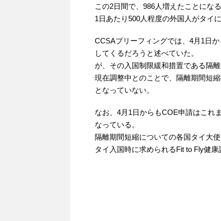
この2日間で、986人増えたことにな
1日あたり500人程度の外国人がタイ
CCSAブリーフィングでは、4月1
してくるだろうと述べていた。
が、その入国制限緩和措置である隔離
現在調整中とのことで、隔離期間短縮
となっていない。
なお、4月1日からもCOE申請はこ
なっている。
隔離期間短縮についての各国タイ大使
タイ入国時に求められるFit to Fl