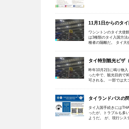
11月1日からのタ
ワシントンのタイ大使館
は3種類のタイ入国方法
種者の隔離だ。 タイ大使館
タイ特別観光ビザ（
昨年10月2日に鳴り物
った中で、観光目的で9
可される。 一部では大コケ
タイランドパスの
タイ入国手続きにはTHA
ったが、トラブルも多い
ようだ。 が、現行システ 