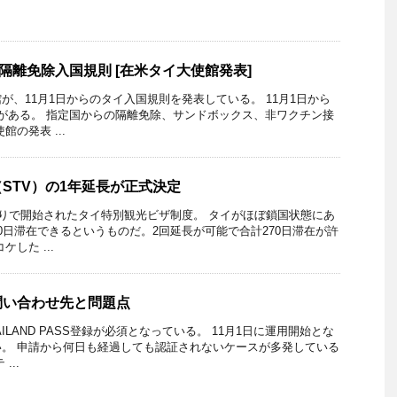
イ隔離免除入国規則 [在米タイ大使館発表]
が、11月1日からのタイ入国規則を発表している。 11月1日から
がある。 指定国からの隔離免除、サンドボックス、非ワクチン接
の発表 ...
STV）の1年延長が正式決定
入りで開始されたタイ特別観光ビザ制度。 タイがほぼ鎖国状態にあ
0日滞在できるというものだ。2回延長が可能で合計270日滞在が許
した ...
問い合わせ先と問題点
ILAND PASS登録が必須となっている。 11月1日に運用開始とな
。 申請から何日も経過しても認証されないケースが多発している
...