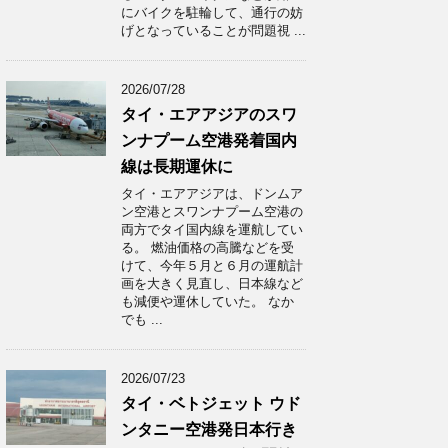
にバイクを駐輪して、通行の妨
げとなっていることが問題視 ...
2026/07/28
タイ・エアアジアのスワ
ンナプーム空港発着国内
線は長期運休に
タイ・エアアジアは、ドンムア
ン空港とスワンナプーム空港の
両方でタイ国内線を運航してい
る。 燃油価格の高騰などを受
けて、今年５月と６月の運航計
画を大きく見直し、日本線など
も減便や運休していた。 なか
でも ...
2026/07/23
タイ・ベトジェット ウド
ンタニー空港発日本行き