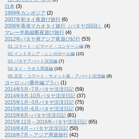
日本
(3)
1999年カンボジア
(2)
2007年初タイ夜遊び旅行
(6)
2008年香港マカオタイ旅行（パタヤ2回目）
(4)
マレー半島縦断夜遊び旅行
(4)
2012年パタヤ発アジア夜遊び紀行
(53)
01.コラート・ピマーイ・コンケーン編
(9)
02.インドネシア・シンガポール編
(10)
03.パタヤアパート沈没編
(7)
04.タイ・ラオス周遊編
(18)
05.北京・コラート・サメット島・アパート沈没編
(8)
ヨーロッパ番外編プラハ
(1)
2014年5月~7月パタヤ沈没日記
(59)
2014年9月-10月パタヤ沈没日記
(37)
2015年1月~3月パタヤ沈没日記
(75)
2015年5月~6月パタヤ沈没日記
(39)
2015年8月~パタヤ沈没日記
(81)
2015年12月～2016年パタヤ沈没日記
(65)
2016年4月～パタヤ沈没日記
(50)
2016年7月～アジア周遊旅行
(42)