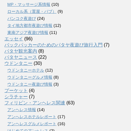
MP・マッサージ系情報
(10)
ローカル系（置屋・パブ）
(9)
バンコク夜遊び
(24)
タイ地方都市夜遊び情報
(12)
東南アジア夜遊び情報
(11)
エッセイ
(96)
バックパッカーのためのパタヤ夜遊び旅行入門
(7)
パタヤ観光案内
(8)
パタヤニュース
(22)
ウドンタニー
(30)
ウドンタニーホテル
(12)
ウドンタニーグルメ情報
(8)
ウドンタニー夜遊び情報
(3)
プーケット
(4)
シラチャー
(7)
フィリピン・アンヘレス関連
(63)
アンヘレス情報
(14)
アンへレスホテルレポート
(17)
アンヘレスグルメレポート
(16)
はじめてのアンヘレス
(2)