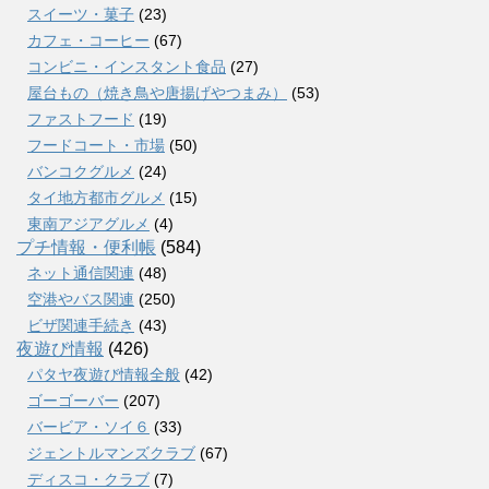
スイーツ・菓子
(23)
カフェ・コーヒー
(67)
コンビニ・インスタント食品
(27)
屋台もの（焼き鳥や唐揚げやつまみ）
(53)
ファストフード
(19)
フードコート・市場
(50)
バンコクグルメ
(24)
タイ地方都市グルメ
(15)
東南アジアグルメ
(4)
プチ情報・便利帳
(584)
ネット通信関連
(48)
空港やバス関連
(250)
ビザ関連手続き
(43)
夜遊び情報
(426)
パタヤ夜遊び情報全般
(42)
ゴーゴーバー
(207)
バービア・ソイ６
(33)
ジェントルマンズクラブ
(67)
ディスコ・クラブ
(7)