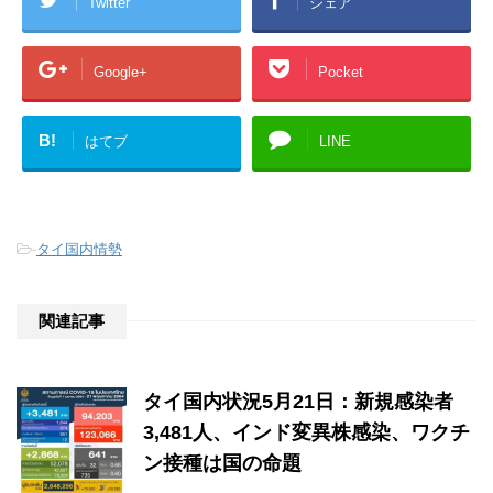
Twitter
シェア
Google+
Pocket
B!
はてブ
LINE
-
タイ国内情勢
関連記事
タイ国内状況5月21日：新規感染者
3,481人、インド変異株感染、ワクチ
ン接種は国の命題