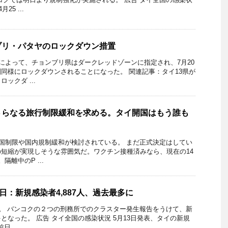
5 ...
ブリ・パタヤのロックダウン措置
化によって、チョンブリ県はダークレッドゾーンに指定され、7月20
同様にロックダウンされることになった。 関連記事：タイ13県が
ックダ ...
さらなる旅行制限緩和を求める。タイ開国はもう誰も
入国制限や国内規制緩和が検討されている。 まだ正式決定はしてい
短縮が実現しそうな雰囲気だ。ワクチン接種済みなら、現在の14
離中のP ...
日：新規感染者4,887人、過去最多に
況。 バンコクの２つの刑務所でのクラスター発生報告をうけて、新
となった。 広告 タイ全国の感染状況 5月13日発表、タイの新規
 ...