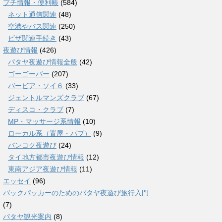
プチ情報・便利帳
(584)
ネット通信関連
(48)
空港やバス関連
(250)
ビザ関連手続き
(43)
夜遊び情報
(426)
パタヤ夜遊び情報全般
(42)
ゴーゴーバー
(207)
バービア・ソイ６
(33)
ジェントルマンズクラブ
(67)
ディスコ・クラブ
(7)
MP・マッサージ系情報
(10)
ローカル系（置屋・パブ）
(9)
バンコク夜遊び
(24)
タイ地方都市夜遊び情報
(12)
東南アジア夜遊び情報
(11)
エッセイ
(96)
バックパッカーのためのパタヤ夜遊び旅行入門
(7)
パタヤ観光案内
(8)