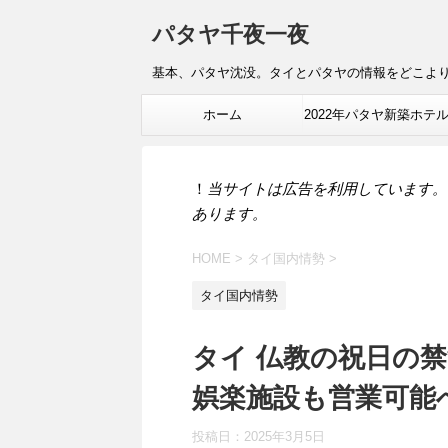
パタヤ千夜一夜
基本、パタヤ沈没。タイとパタヤの情報をどこよ
ホーム
2022年パタヤ新築ホテ
報
！
当サイトは広告を利用しています。
あります。
HOME
>
タイ国内情勢
>
タイ国内情勢
タイ 仏教の祝日の
娯楽施設も営業可能
投稿日：
2025年3月5日