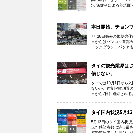
況 保健省による英語版 4月2
本日開始、チョン
7月18日発表の規制強
日からはバンコク首都圏
ロックダウン。パタヤもロ
タイの観光業界は
信じない。
タイでは10月1日から
ないが、強制隔離期間の
日から7日に短縮される。隔
タイ国内状況5月13
5月13日のタイ国内状
規た感染者数は過去最多
感染確認者は4,887人（前日