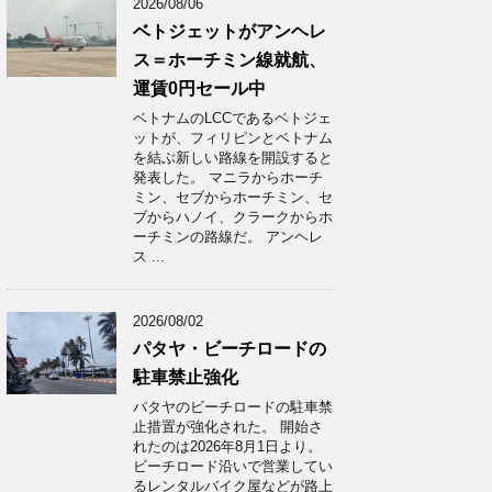
2026/08/06
ベトジェットがアンヘレ
ス＝ホーチミン線就航、
運賃0円セール中
ベトナムのLCCであるベトジェ
ットが、フィリピンとベトナム
を結ぶ新しい路線を開設すると
発表した。 マニラからホーチ
ミン、セブからホーチミン、セ
ブからハノイ、クラークからホ
ーチミンの路線だ。 アンヘレ
ス ...
2026/08/02
パタヤ・ビーチロードの
駐車禁止強化
パタヤのビーチロードの駐車禁
止措置が強化された。 開始さ
れたのは2026年8月1日より。
ビーチロード沿いで営業してい
るレンタルバイク屋などが路上