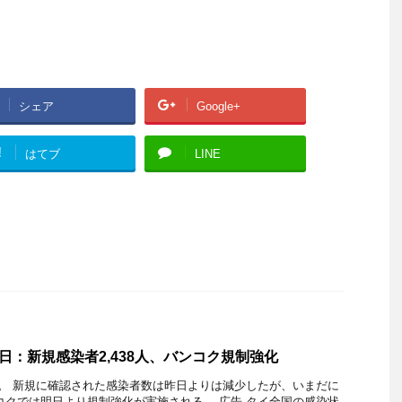
シェア
Google+
!
はてブ
LINE
日：新規感染者2,438人、バンコク規制強化
況。 新規に確認された感染者数は昨日よりは減少したが、いまだに
コクでは明日より規制強化が実施される。 広告 タイ全国の感染状