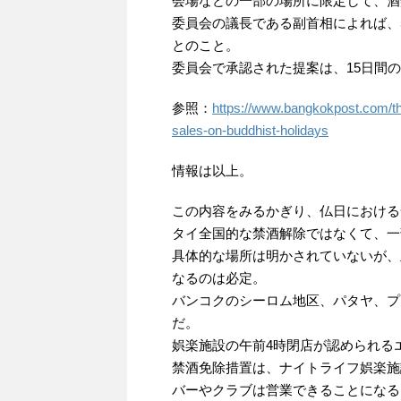
会場などの一部の場所に限定して、酒
委員会の議長である副首相によれば、
とのこと。
委員会で承認された提案は、15日間
参照：
https://www.bangkokpost.com/tha
sales-on-buddhist-holidays
情報は以上。
この内容をみるかぎり、仏日における
タイ全国的な禁酒解除ではなくて、一
具体的な場所は明かされていないが、
なるのは必定。
バンコクのシーロム地区、パタヤ、プ
だ。
娯楽施設の午前4時閉店が認められる
禁酒免除措置は、ナイトライフ娯楽施
バーやクラブは営業できることになる