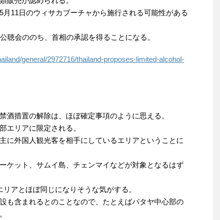
類販売が認められる。
5月11日のウィサカブーチャから施行される可能性がある
の公聴会ののち、首相の承認を得ることになる。
iland/general/2972716/thailand-proposes-limited-alcohol-
禁酒措置の解除は、ほぼ確定事項のように思える。
部エリアに限定される。
主に外国人観光客を相手にしているエリアということに
ーケット、サムイ島、チェンマイなどが対象となるはず
エリアとほぼ同じになりそうな気がする。
設も含まれるとのことなので、たとえばパタヤ中心部の
。