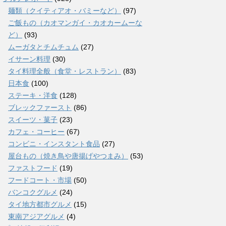
麺類（クイティアオ・バミーなど）
(97)
ご飯もの（カオマンガイ・カオカームーな
ど）
(93)
ムーガタとチムチュム
(27)
イサーン料理
(30)
タイ料理全般（食堂・レストラン）
(83)
日本食
(100)
ステーキ・洋食
(128)
ブレックファースト
(86)
スイーツ・菓子
(23)
カフェ・コーヒー
(67)
コンビニ・インスタント食品
(27)
屋台もの（焼き鳥や唐揚げやつまみ）
(53)
ファストフード
(19)
フードコート・市場
(50)
バンコクグルメ
(24)
タイ地方都市グルメ
(15)
東南アジアグルメ
(4)