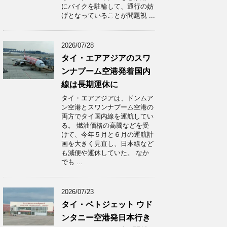
にバイクを駐輪して、通行の妨
げとなっていることが問題視 ...
2026/07/28
タイ・エアアジアのスワ
ンナプーム空港発着国内
線は長期運休に
タイ・エアアジアは、ドンムア
ン空港とスワンナプーム空港の
両方でタイ国内線を運航してい
る。 燃油価格の高騰などを受
けて、今年５月と６月の運航計
画を大きく見直し、日本線など
も減便や運休していた。 なか
でも ...
2026/07/23
タイ・ベトジェット ウド
ンタニー空港発日本行き