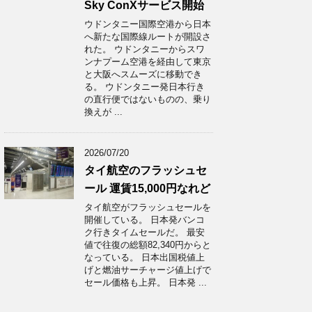
Sky ConXサービス開始
ウドンタニー国際空港から日本
へ新たな国際線ルートが開設さ
れた。 ウドンタニーからスワ
ンナプーム空港を経由して東京
と大阪へスムーズに移動でき
る。 ウドンタニー発日本行き
の直行便ではないものの、乗り
換えが ...
2026/07/20
タイ航空のフラッシュセ
ール 運賃15,000円なれど
タイ航空がフラッシュセールを
開催している。 日本発バンコ
ク行きタイムセールだ。 最安
値で往復の総額82,340円からと
なっている。 日本出国税値上
げと燃油サーチャージ値上げで
セール価格も上昇。 日本発 ...