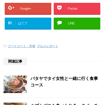
Google+
Pocket
B!
はてブ
LINE
-
フードコート・市場
,
グルメレポート
関連記事
パタヤでタイ女性と一緒に行く食事
コース