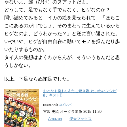
ゃないよ、髭（ひげ）のヌアットだよ。
どうして、足でもなく手でもなく、ヒゲなのか？
問い詰めてみると、イカの絵を見せられて、「ほらこ
こにあるのが口でしょ、そのまわりに生えているから
ヒゲなのよ、どうわかった？」と逆に言い返された。
いやいや、ヒゲが自由自在に動いてモノを掴んだり歩
いたりするものか。
タイ人の発想はよくわからんが、そういうもんだと思
うしかない。
以上、下足ならぬ蛇足でした。
おとなも楽しい! たこ焼き器 わいわいレシピ
([テキスト])
ヨメレバ
posted with
宮沢 史絵 オークラ出版 2015-11-20
Amazon
楽天ブックス