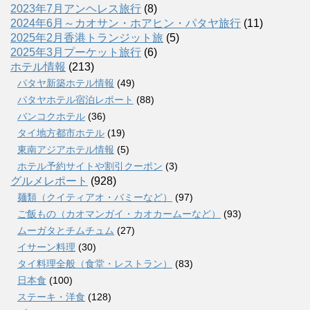
2023年7月アンヘレス旅行
(8)
2024年6月～カオサン・ホアヒン・パタヤ旅行
(11)
2025年2月香港トランジット旅
(5)
2025年3月プーケット旅行
(6)
ホテル情報
(213)
パタヤ新築ホテル情報
(49)
パタヤホテル宿泊レポート
(88)
バンコクホテル
(36)
タイ地方都市ホテル
(19)
東南アジアホテル情報
(5)
ホテル予約サイトや割引クーポン
(3)
グルメレポート
(928)
麺類（クイティアオ・バミーなど）
(97)
ご飯もの（カオマンガイ・カオカームーなど）
(93)
ムーガタとチムチュム
(27)
イサーン料理
(30)
タイ料理全般（食堂・レストラン）
(83)
日本食
(100)
ステーキ・洋食
(128)