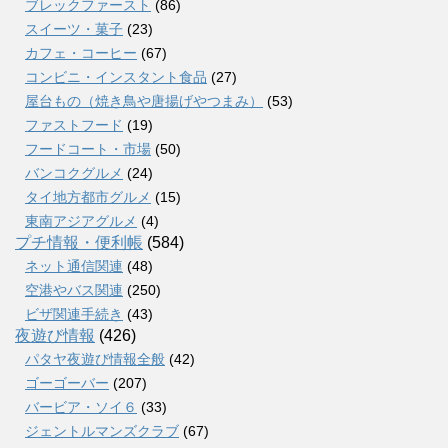
ブレックファースト
(86)
スイーツ・菓子
(23)
カフェ・コーヒー
(67)
コンビニ・インスタント食品
(27)
屋台もの（焼き鳥や唐揚げやつまみ）
(53)
ファストフード
(19)
フードコート・市場
(50)
バンコクグルメ
(24)
タイ地方都市グルメ
(15)
東南アジアグルメ
(4)
プチ情報・便利帳
(584)
ネット通信関連
(48)
空港やバス関連
(250)
ビザ関連手続き
(43)
夜遊び情報
(426)
パタヤ夜遊び情報全般
(42)
ゴーゴーバー
(207)
バービア・ソイ６
(33)
ジェントルマンズクラブ
(67)