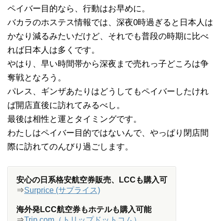
ペイバー目的なら、行動はお早めに。
バカラのホステス情報では、深夜0時過ぎると日本人は
かなり減るみたいだけど、それでも普段の時期に比べ
れば日本人は多くです。
やはり、早い時間帯から深夜まで売れっ子どころは争
奪戦となろう。
パレス、ギンザあたりはどうしてもペイバーしたけれ
ば開店直後に訪れてみるべし。
最後は相性と運とタイミングです。
わたしはペイバー目的ではないんで、やっぱり閉店間
際に訪れてのんびり過ごします。
安心の日系格安航空券販売、LCCも購入可
⇒
Surprice (サプライス)
海外発LCC航空券もホテルも購入可能
⇒
Trip.com（トリップドットコム）