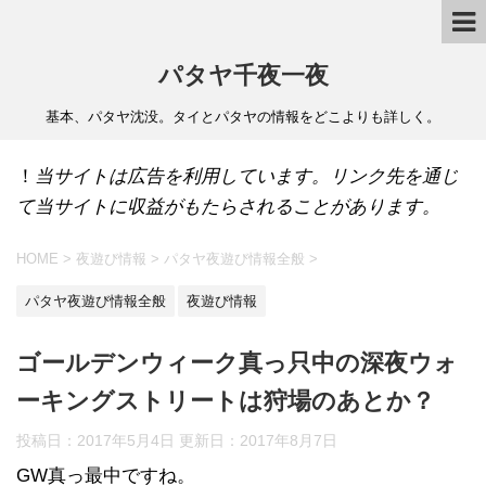
パタヤ千夜一夜
基本、パタヤ沈没。タイとパタヤの情報をどこよりも詳しく。
！
当サイトは広告を利用しています。リンク先を通じ
て当サイトに収益がもたらされることがあります。
HOME
>
夜遊び情報
>
パタヤ夜遊び情報全般
>
パタヤ夜遊び情報全般
夜遊び情報
ゴールデンウィーク真っ只中の深夜ウォ
ーキングストリートは狩場のあとか？
投稿日：2017年5月4日 更新日：
2017年8月7日
GW真っ最中ですね。