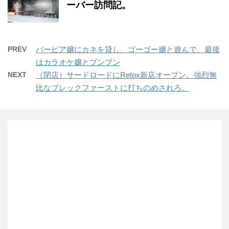
ーバー訪問記。
PREV
バービア嬢にカネを貸し、ゴーゴー嬢と遊んで、最後
はカラオケ嬢とブンブン
NEXT
（閉店）サードロードにRetox新店オープン。強烈無
比なブレックファーストに打ちのめされろ。