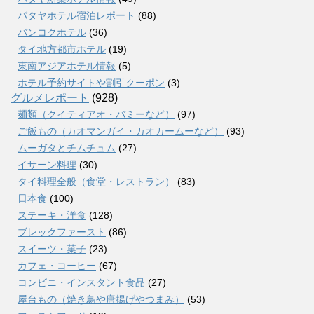
パタヤホテル宿泊レポート
(88)
バンコクホテル
(36)
タイ地方都市ホテル
(19)
東南アジアホテル情報
(5)
ホテル予約サイトや割引クーポン
(3)
グルメレポート
(928)
麺類（クイティアオ・バミーなど）
(97)
ご飯もの（カオマンガイ・カオカームーなど）
(93)
ムーガタとチムチュム
(27)
イサーン料理
(30)
タイ料理全般（食堂・レストラン）
(83)
日本食
(100)
ステーキ・洋食
(128)
ブレックファースト
(86)
スイーツ・菓子
(23)
カフェ・コーヒー
(67)
コンビニ・インスタント食品
(27)
屋台もの（焼き鳥や唐揚げやつまみ）
(53)