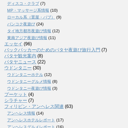
ディスコ・クラブ
(7)
MP・マッサージ系情報
(10)
ローカル系（置屋・パブ）
(9)
バンコク夜遊び
(24)
タイ地方都市夜遊び情報
(12)
東南アジア夜遊び情報
(11)
エッセイ
(96)
バックパッカーのためのパタヤ夜遊び旅行入門
(7)
パタヤ観光案内
(8)
パタヤニュース
(22)
ウドンタニー
(30)
ウドンタニーホテル
(12)
ウドンタニーグルメ情報
(8)
ウドンタニー夜遊び情報
(3)
プーケット
(4)
シラチャー
(7)
フィリピン・アンヘレス関連
(63)
アンヘレス情報
(14)
アンへレスホテルレポート
(17)
アンヘレスグルメレポート
(16)