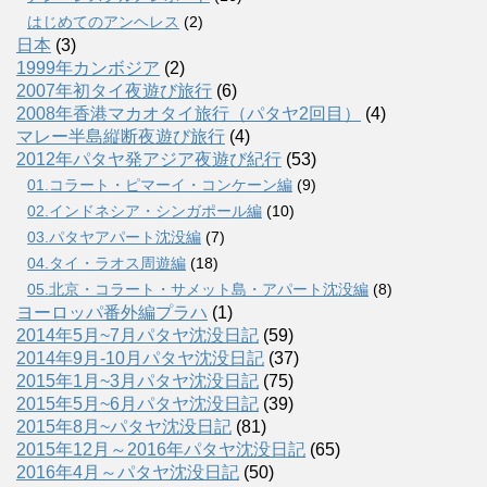
はじめてのアンヘレス
(2)
日本
(3)
1999年カンボジア
(2)
2007年初タイ夜遊び旅行
(6)
2008年香港マカオタイ旅行（パタヤ2回目）
(4)
マレー半島縦断夜遊び旅行
(4)
2012年パタヤ発アジア夜遊び紀行
(53)
01.コラート・ピマーイ・コンケーン編
(9)
02.インドネシア・シンガポール編
(10)
03.パタヤアパート沈没編
(7)
04.タイ・ラオス周遊編
(18)
05.北京・コラート・サメット島・アパート沈没編
(8)
ヨーロッパ番外編プラハ
(1)
2014年5月~7月パタヤ沈没日記
(59)
2014年9月-10月パタヤ沈没日記
(37)
2015年1月~3月パタヤ沈没日記
(75)
2015年5月~6月パタヤ沈没日記
(39)
2015年8月~パタヤ沈没日記
(81)
2015年12月～2016年パタヤ沈没日記
(65)
2016年4月～パタヤ沈没日記
(50)