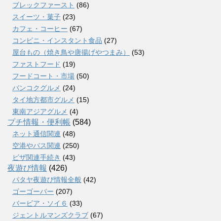
ブレックファースト
(86)
スイーツ・菓子
(23)
カフェ・コーヒー
(67)
コンビニ・インスタント食品
(27)
屋台もの（焼き鳥や唐揚げやつまみ）
(53)
ファストフード
(19)
フードコート・市場
(50)
バンコクグルメ
(24)
タイ地方都市グルメ
(15)
東南アジアグルメ
(4)
プチ情報・便利帳
(584)
ネット通信関連
(48)
空港やバス関連
(250)
ビザ関連手続き
(43)
夜遊び情報
(426)
パタヤ夜遊び情報全般
(42)
ゴーゴーバー
(207)
バービア・ソイ６
(33)
ジェントルマンズクラブ
(67)