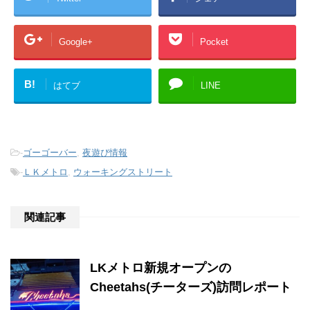
Google+
Pocket
B!
はてブ
LINE
-
ゴーゴーバー
,
夜遊び情報
-
ＬＫメトロ
,
ウォーキングストリート
関連記事
LKメトロ新規オープンの
Cheetahs(チーターズ)訪問レポート