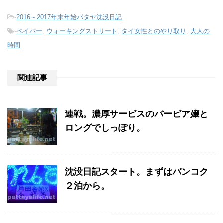
-
2016～2017年末年始パタヤ沈没日記
-
ペイバー
,
ウォーキングストリート
,
タイ女性とのやり取り
,
大人の
時間
関連記事
連戦。濃厚サービスのバービア嬢と
ロングでしっぽり。
沈没日記スタート。まずはバンコク
２泊から。