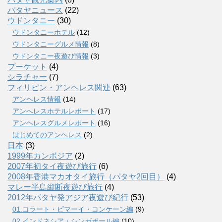
パタヤニュース
(22)
ウドンタニー
(30)
ウドンタニーホテル
(12)
ウドンタニーグルメ情報
(8)
ウドンタニー夜遊び情報
(3)
プーケット
(4)
シラチャー
(7)
フィリピン・アンヘレス関連
(63)
アンヘレス情報
(14)
アンへレスホテルレポート
(17)
アンヘレスグルメレポート
(16)
はじめてのアンヘレス
(2)
日本
(3)
1999年カンボジア
(2)
2007年初タイ夜遊び旅行
(6)
2008年香港マカオタイ旅行（パタヤ2回目）
(4)
マレー半島縦断夜遊び旅行
(4)
2012年パタヤ発アジア夜遊び紀行
(53)
01.コラート・ピマーイ・コンケーン編
(9)
02.インドネシア・シンガポール編
(10)