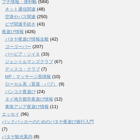
プチ情報・便利帳
(584)
ネット通信関連
(48)
空港やバス関連
(250)
ビザ関連手続き
(43)
夜遊び情報
(426)
パタヤ夜遊び情報全般
(42)
ゴーゴーバー
(207)
バービア・ソイ６
(33)
ジェントルマンズクラブ
(67)
ディスコ・クラブ
(7)
MP・マッサージ系情報
(10)
ローカル系（置屋・パブ）
(9)
バンコク夜遊び
(24)
タイ地方都市夜遊び情報
(12)
東南アジア夜遊び情報
(11)
エッセイ
(96)
バックパッカーのためのパタヤ夜遊び旅行入門
(7)
パタヤ観光案内
(8)