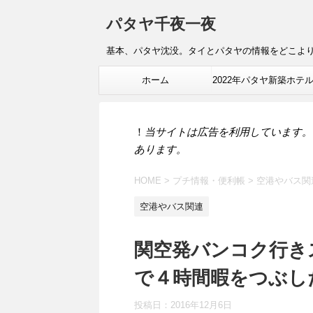
パタヤ千夜一夜
基本、パタヤ沈没。タイとパタヤの情報をどこよ
ホーム
2022年パタヤ新築ホテ
報
！
当サイトは広告を利用しています。
あります。
HOME
>
プチ情報・便利帳
>
空港やバス関
空港やバス関連
関空発バンコク行き
で４時間暇をつぶし
投稿日：
2016年12月6日