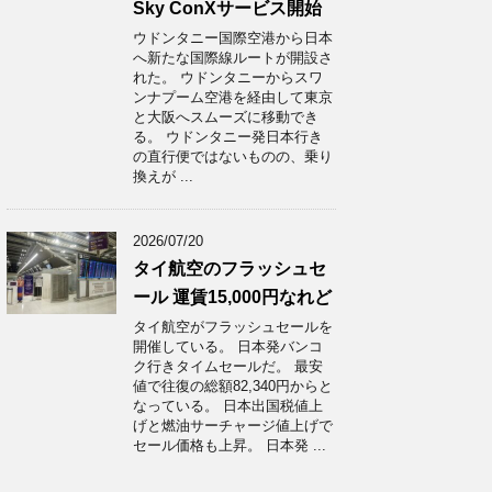
Sky ConXサービス開始
ウドンタニー国際空港から日本
へ新たな国際線ルートが開設さ
れた。 ウドンタニーからスワ
ンナプーム空港を経由して東京
と大阪へスムーズに移動でき
る。 ウドンタニー発日本行き
の直行便ではないものの、乗り
換えが ...
2026/07/20
タイ航空のフラッシュセ
ール 運賃15,000円なれど
タイ航空がフラッシュセールを
開催している。 日本発バンコ
ク行きタイムセールだ。 最安
値で往復の総額82,340円からと
なっている。 日本出国税値上
げと燃油サーチャージ値上げで
セール価格も上昇。 日本発 ...