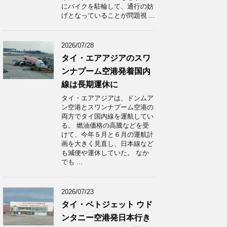
にバイクを駐輪して、通行の妨
げとなっていることが問題視 ...
2026/07/28
タイ・エアアジアのスワ
ンナプーム空港発着国内
線は長期運休に
タイ・エアアジアは、ドンムア
ン空港とスワンナプーム空港の
両方でタイ国内線を運航してい
る。 燃油価格の高騰などを受
けて、今年５月と６月の運航計
画を大きく見直し、日本線など
も減便や運休していた。 なか
でも ...
2026/07/23
タイ・ベトジェット ウド
ンタニー空港発日本行き