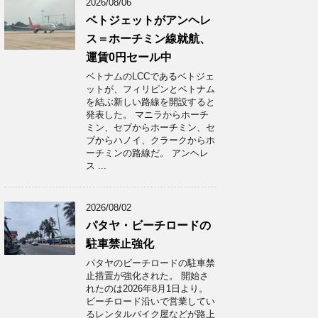
2026/08/06
ベトジェットがアンヘレ
ス＝ホーチミン線就航、
運賃0円セール中
ベトナムのLCCであるベトジェ
ットが、フィリピンとベトナム
を結ぶ新しい路線を開設すると
発表した。 マニラからホーチ
ミン、セブからホーチミン、セ
ブからハノイ、クラークからホ
ーチミンの路線だ。 アンヘレ
ス ...
2026/08/02
パタヤ・ビーチロードの
駐車禁止強化
パタヤのビーチロードの駐車禁
止措置が強化された。 開始さ
れたのは2026年8月1日より。
ビーチロード沿いで営業してい
るレンタルバイク屋などが路上