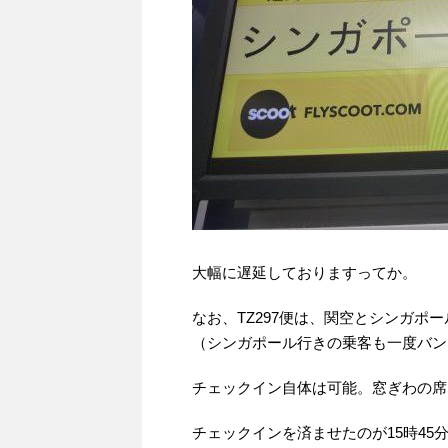
大幅に遅延しておりますってか。
なお、TZ297便は、関空とシンガ
（シンガポール行きの乗客も一度バン
チェックイン自体は可能。窓ぎわの席
チェックインを済ませたのが15時45