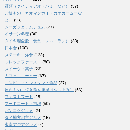
麺類（クイティアオ・バミーなど）
(97)
ご飯もの（カオマンガイ・カオカームーな
ど）
(93)
ムーガタとチムチュム
(27)
イサーン料理
(30)
タイ料理全般（食堂・レストラン）
(83)
日本食
(100)
ステーキ・洋食
(128)
ブレックファースト
(86)
スイーツ・菓子
(23)
カフェ・コーヒー
(67)
コンビニ・インスタント食品
(27)
屋台もの（焼き鳥や唐揚げやつまみ）
(53)
ファストフード
(19)
フードコート・市場
(50)
バンコクグルメ
(24)
タイ地方都市グルメ
(15)
東南アジアグルメ
(4)