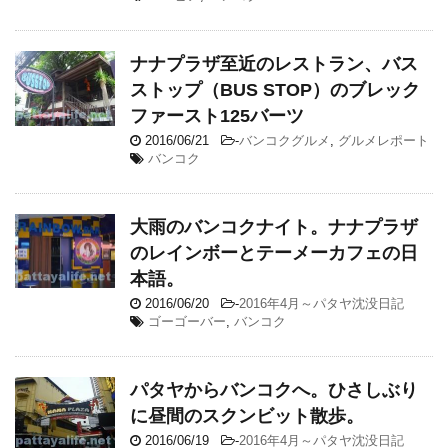
ナナプラザ至近のレストラン、バス
ストップ（BUS STOP）のブレック
ファースト125バーツ
2016/06/21
-
バンコクグルメ
,
グルメレポート
バンコク
大雨のバンコクナイト。ナナプラザ
のレインボーとテーメーカフェの日
本語。
2016/06/20
-
2016年4月～パタヤ沈没日記
ゴーゴーバー
,
バンコク
パタヤからバンコクへ。ひさしぶり
に昼間のスクンビット散歩。
2016/06/19
-
2016年4月～パタヤ沈没日記