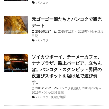
バンコク
元ゴーゴー嬢たちとバンコクで観光
デート
2016/03/27
-
2015年12月～2016年パタヤ沈没
日記
バンコク
ソイカウボーイ、テーメーカフェ、
ナナプラザ、路上バービア、立ちん
ぼ。バンコク・スクンビット界隈の
夜遊びスポットを駆け足で遊び倒
す。
2015/12/22
-
バンコク夜遊び
,
2015年12月～
2016年パタヤ沈没日記
バンコク
,
夜遊び地図