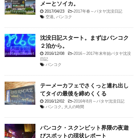
メーとソイカ。
2017/04/23
-
2017年春～パタヤ沈没日記
空港
,
バンコク
沈没日記スタート。まずはバンコク
２泊から。
2016/12/08
-
2016～2017年末年始パタヤ沈没
日記
バンコク
テーメーカフェでさくっと連れ出し
てタイの最後を締めくくる
2016/12/02
-
2016年8月～パタヤ沈没日記
バンコク
,
大人の時間
バンコク・スクンビット界隈の夜遊
びスポットの現状レポート