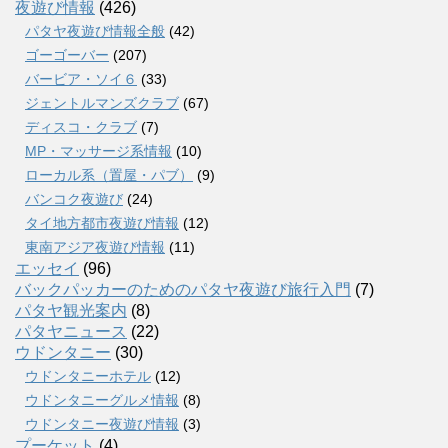
夜遊び情報
(426)
パタヤ夜遊び情報全般
(42)
ゴーゴーバー
(207)
バービア・ソイ６
(33)
ジェントルマンズクラブ
(67)
ディスコ・クラブ
(7)
MP・マッサージ系情報
(10)
ローカル系（置屋・パブ）
(9)
バンコク夜遊び
(24)
タイ地方都市夜遊び情報
(12)
東南アジア夜遊び情報
(11)
エッセイ
(96)
バックパッカーのためのパタヤ夜遊び旅行入門
(7)
パタヤ観光案内
(8)
パタヤニュース
(22)
ウドンタニー
(30)
ウドンタニーホテル
(12)
ウドンタニーグルメ情報
(8)
ウドンタニー夜遊び情報
(3)
プーケット
(4)