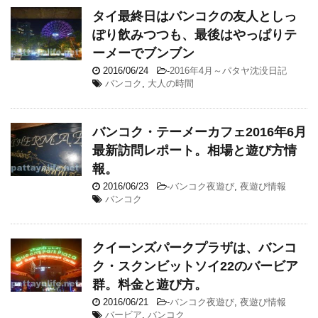
タイ最終日はバンコクの友人としっ
ぽり飲みつつも、最後はやっぱりテ
ーメーでブンブン
2016/06/24
-
2016年4月～パタヤ沈没日記
バンコク
,
大人の時間
バンコク・テーメーカフェ2016年6月
最新訪問レポート。相場と遊び方情
報。
2016/06/23
-
バンコク夜遊び
,
夜遊び情報
バンコク
クイーンズパークプラザは、バンコ
ク・スクンビットソイ22のバービア
群。料金と遊び方。
2016/06/21
-
バンコク夜遊び
,
夜遊び情報
バービア
,
バンコク