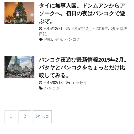
タイに無事入国。ドンムアンからア
ソークへ。初日の夜はバンコクで遊
ぶぞ。
2015/12/21
-
2015年12月～2016年パタヤ沈没
日記
移動
,
空港
,
バンコク
バンコク夜遊び最新情報2015年2月。
パタヤとバンコクをちょっとだけ比
較してみる。
2015/02/18
-
エッセイ
バンコク
1
2
次へ »