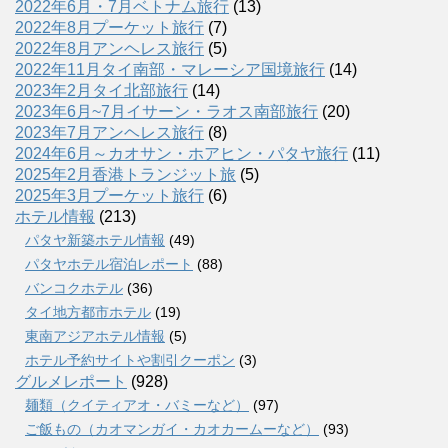
2022年6月・7月ベトナム旅行
(13)
2022年8月プーケット旅行
(7)
2022年8月アンヘレス旅行
(5)
2022年11月タイ南部・マレーシア国境旅行
(14)
2023年2月タイ北部旅行
(14)
2023年6月~7月イサーン・ラオス南部旅行
(20)
2023年7月アンヘレス旅行
(8)
2024年6月～カオサン・ホアヒン・パタヤ旅行
(11)
2025年2月香港トランジット旅
(5)
2025年3月プーケット旅行
(6)
ホテル情報
(213)
パタヤ新築ホテル情報
(49)
パタヤホテル宿泊レポート
(88)
バンコクホテル
(36)
タイ地方都市ホテル
(19)
東南アジアホテル情報
(5)
ホテル予約サイトや割引クーポン
(3)
グルメレポート
(928)
麺類（クイティアオ・バミーなど）
(97)
ご飯もの（カオマンガイ・カオカームーなど）
(93)