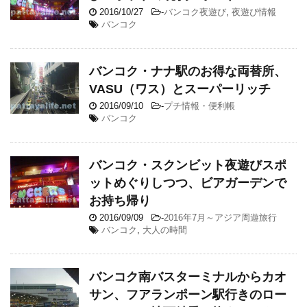
2016/10/27
-
バンコク夜遊び
,
夜遊び情報
バンコク
バンコク・ナナ駅のお得な両替所、
VASU（ワス）とスーパーリッチ
2016/09/10
-
プチ情報・便利帳
バンコク
バンコク・スクンビット夜遊びスポ
ットめぐりしつつ、ビアガーデンで
お持ち帰り
2016/09/09
-
2016年7月～アジア周遊旅行
バンコク
,
大人の時間
バンコク南バスターミナルからカオ
サン、フアランポーン駅行きのロー