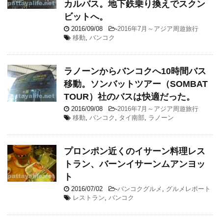
カルバス。地下鉄乗り換えでスクン
ビットへ。
2016/09/08
-
2016年7月～アジア周遊旅行
移動
,
バンコク
ラノーンからバンコクへ10時間バス
移動。ソンバットツアー（SOMBAT
TOUR）社のバスは快適だった。
2016/09/08
-
2016年7月～アジア周遊旅行
移動
,
バンコク
,
タイ南部
,
ラノーン
プロンポン近くのイサーン料理レス
トラン、バーンイサーンムアンヨッ
ト
2016/07/02
-
バンコクグルメ
,
グルメレポート
レストラン
,
バンコク