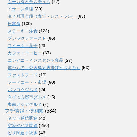
ムーガタとチムチュム
(27)
イサーン料理
(30)
タイ料理全般（食堂・レストラン）
(83)
日本食
(100)
ステーキ・洋食
(128)
ブレックファースト
(86)
スイーツ・菓子
(23)
カフェ・コーヒー
(67)
コンビニ・インスタント食品
(27)
屋台もの（焼き鳥や唐揚げやつまみ）
(53)
ファストフード
(19)
フードコート・市場
(50)
バンコクグルメ
(24)
タイ地方都市グルメ
(15)
東南アジアグルメ
(4)
プチ情報・便利帳
(584)
ネット通信関連
(48)
空港やバス関連
(250)
ビザ関連手続き
(43)