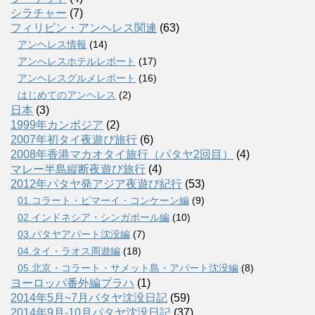
シラチャー
(7)
フィリピン・アンヘレス関連
(63)
アンヘレス情報
(14)
アンへレスホテルレポート
(17)
アンヘレスグルメレポート
(16)
はじめてのアンヘレス
(2)
日本
(3)
1999年カンボジア
(2)
2007年初タイ夜遊び旅行
(6)
2008年香港マカオタイ旅行（パタヤ2回目）
(4)
マレー半島縦断夜遊び旅行
(4)
2012年パタヤ発アジア夜遊び紀行
(53)
01.コラート・ピマーイ・コンケーン編
(9)
02.インドネシア・シンガポール編
(10)
03.パタヤアパート沈没編
(7)
04.タイ・ラオス周遊編
(18)
05.北京・コラート・サメット島・アパート沈没編
(8)
ヨーロッパ番外編プラハ
(1)
2014年5月~7月パタヤ沈没日記
(59)
2014年9月-10月パタヤ沈没日記
(37)