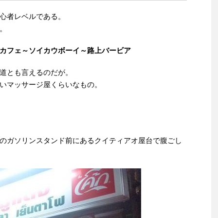
心者レベルである。
。
カフェ～ソイカウボーイ～路上バービア
道とも言えるのだが。
いマッサージ屋くらいなもの。
のガソリンスタンド前にあるクイティアオ屋台で腹ごし