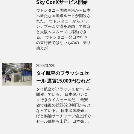
Sky ConXサービス開始
ウドンタニー国際空港から日本
へ新たな国際線ルートが開設さ
れた。 ウドンタニーからスワ
ンナプーム空港を経由して東京
と大阪へスムーズに移動でき
る。 ウドンタニー発日本行き
の直行便ではないものの、乗り
換えが ...
2026/07/20
タイ航空のフラッシュセ
ール 運賃15,000円なれど
タイ航空がフラッシュセールを
開催している。 日本発バンコ
ク行きタイムセールだ。 最安
値で往復の総額82,340円からと
なっている。 日本出国税値上
げと燃油サーチャージ値上げで
セール価格も上昇。 日本発 ...