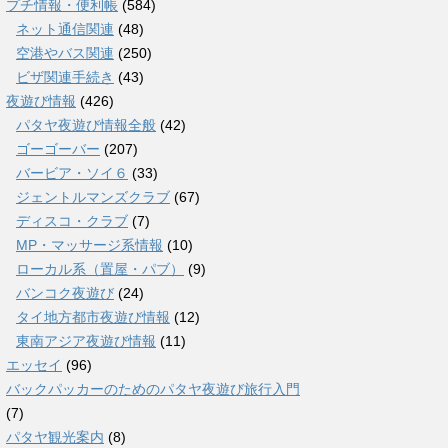
プチ情報・便利帳
(584)
ネット通信関連
(48)
空港やバス関連
(250)
ビザ関連手続き
(43)
夜遊び情報
(426)
パタヤ夜遊び情報全般
(42)
ゴーゴーバー
(207)
バービア・ソイ６
(33)
ジェントルマンズクラブ
(67)
ディスコ・クラブ
(7)
MP・マッサージ系情報
(10)
ローカル系（置屋・パブ）
(9)
バンコク夜遊び
(24)
タイ地方都市夜遊び情報
(12)
東南アジア夜遊び情報
(11)
エッセイ
(96)
バックパッカーのためのパタヤ夜遊び旅行入門
(7)
パタヤ観光案内
(8)