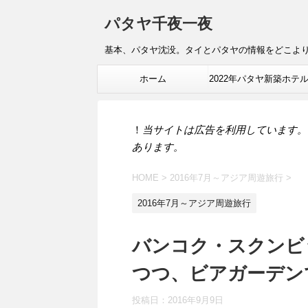
パタヤ千夜一夜
基本、パタヤ沈没。タイとパタヤの情報をどこよ
ホーム
2022年パタヤ新築ホテ
報
！
当サイトは広告を利用しています。
あります。
HOME
>
2016年7月～アジア周遊旅行
>
2016年7月～アジア周遊旅行
バンコク・スクンビ
つつ、ビアガーデン
投稿日：
2016年9月9日