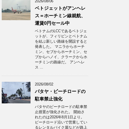
2026/08/06
ベトジェットがアンヘレ
ス＝ホーチミン線就航、
運賃0円セール中
ベトナムのLCCであるベトジェ
ットが、フィリピンとベトナム
を結ぶ新しい路線を開設すると
発表した。 マニラからホーチ
ミン、セブからホーチミン、セ
ブからハノイ、クラークからホ
ーチミンの路線だ。 アンヘレ
ス ...
2026/08/02
パタヤ・ビーチロードの
駐車禁止強化
パタヤのビーチロードの駐車禁
止措置が強化された。 開始さ
れたのは2026年8月1日より。
ビーチロード沿いで営業してい
るレンタルバイク屋などが路上