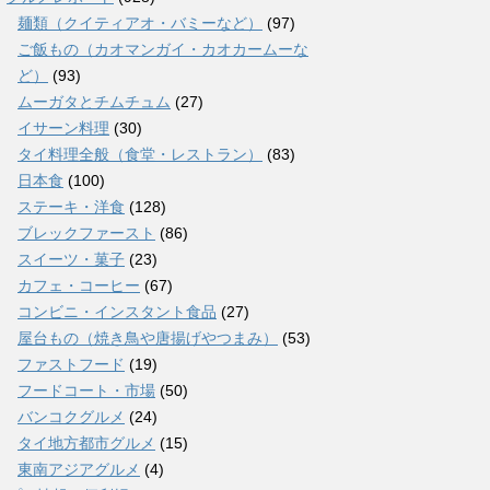
麺類（クイティアオ・バミーなど）
(97)
ご飯もの（カオマンガイ・カオカームーな
ど）
(93)
ムーガタとチムチュム
(27)
イサーン料理
(30)
タイ料理全般（食堂・レストラン）
(83)
日本食
(100)
ステーキ・洋食
(128)
ブレックファースト
(86)
スイーツ・菓子
(23)
カフェ・コーヒー
(67)
コンビニ・インスタント食品
(27)
屋台もの（焼き鳥や唐揚げやつまみ）
(53)
ファストフード
(19)
フードコート・市場
(50)
バンコクグルメ
(24)
タイ地方都市グルメ
(15)
東南アジアグルメ
(4)