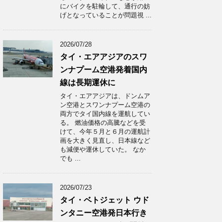
にバイクを駐輪して、通行の妨
げとなっていることが問題視 ...
2026/07/28
タイ・エアアジアのスワ
ンナプーム空港発着国内
線は長期運休に
タイ・エアアジアは、ドンムア
ン空港とスワンナプーム空港の
両方でタイ国内線を運航してい
る。 燃油価格の高騰などを受
けて、今年５月と６月の運航計
画を大きく見直し、日本線など
も減便や運休していた。 なか
でも ...
2026/07/23
タイ・ベトジェット ウド
ンタニー空港発日本行き