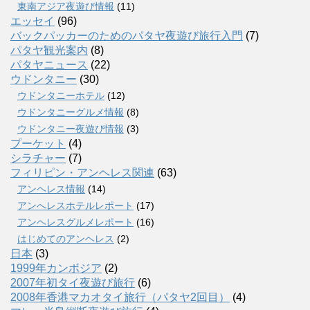
東南アジア夜遊び情報
(11)
エッセイ
(96)
バックパッカーのためのパタヤ夜遊び旅行入門
(7)
パタヤ観光案内
(8)
パタヤニュース
(22)
ウドンタニー
(30)
ウドンタニーホテル
(12)
ウドンタニーグルメ情報
(8)
ウドンタニー夜遊び情報
(3)
プーケット
(4)
シラチャー
(7)
フィリピン・アンヘレス関連
(63)
アンヘレス情報
(14)
アンへレスホテルレポート
(17)
アンヘレスグルメレポート
(16)
はじめてのアンヘレス
(2)
日本
(3)
1999年カンボジア
(2)
2007年初タイ夜遊び旅行
(6)
2008年香港マカオタイ旅行（パタヤ2回目）
(4)