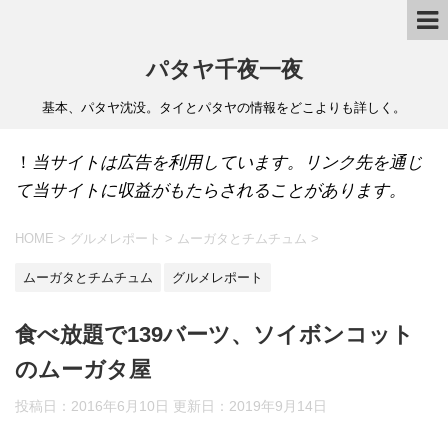
パタヤ千夜一夜
基本、パタヤ沈没。タイとパタヤの情報をどこよりも詳しく。
！
当サイトは広告を利用しています。リンク先を通じ
て当サイトに収益がもたらされることがあります。
HOME
>
グルメレポート
>
ムーガタとチムチュム
>
ムーガタとチムチュム
グルメレポート
食べ放題で139バーツ、ソイボンコット
のムーガタ屋
投稿日：2016年6月10日 更新日：
2019年9月14日