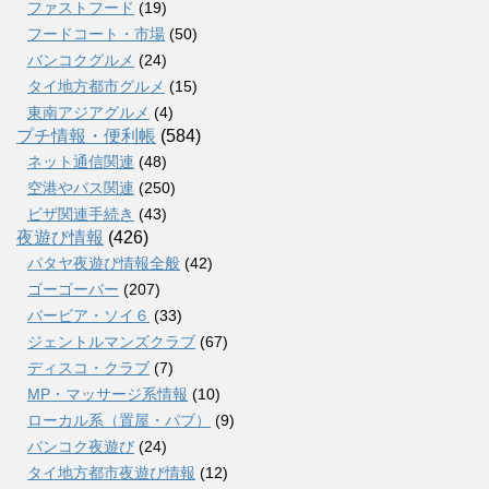
ファストフード
(19)
フードコート・市場
(50)
バンコクグルメ
(24)
タイ地方都市グルメ
(15)
東南アジアグルメ
(4)
プチ情報・便利帳
(584)
ネット通信関連
(48)
空港やバス関連
(250)
ビザ関連手続き
(43)
夜遊び情報
(426)
パタヤ夜遊び情報全般
(42)
ゴーゴーバー
(207)
バービア・ソイ６
(33)
ジェントルマンズクラブ
(67)
ディスコ・クラブ
(7)
MP・マッサージ系情報
(10)
ローカル系（置屋・パブ）
(9)
バンコク夜遊び
(24)
タイ地方都市夜遊び情報
(12)