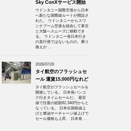
Sky ConXサービス開始
ウドンタニー国際空港から日本
へ新たな国際線ルートが開設さ
れた。 ウドンタニーからスワ
ンナプーム空港を経由して東京
と大阪へスムーズに移動でき
る。 ウドンタニー発日本行き
の直行便ではないものの、乗り
換えが ...
2026/07/20
タイ航空のフラッシュセ
ール 運賃15,000円なれど
タイ航空がフラッシュセールを
開催している。 日本発バンコ
ク行きタイムセールだ。 最安
値で往復の総額82,340円からと
なっている。 日本出国税値上
げと燃油サーチャージ値上げで
セール価格も上昇。 日本発 ...