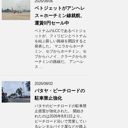
2026/08/06
ベトジェットがアンヘレ
ス＝ホーチミン線就航、
運賃0円セール中
ベトナムのLCCであるベトジェ
ットが、フィリピンとベトナム
を結ぶ新しい路線を開設すると
発表した。 マニラからホーチ
ミン、セブからホーチミン、セ
ブからハノイ、クラークからホ
ーチミンの路線だ。 アンヘレ
ス ...
2026/08/02
パタヤ・ビーチロードの
駐車禁止強化
パタヤのビーチロードの駐車禁
止措置が強化された。 開始さ
れたのは2026年8月1日より。
ビーチロード沿いで営業してい
るレンタルバイク屋などが路上