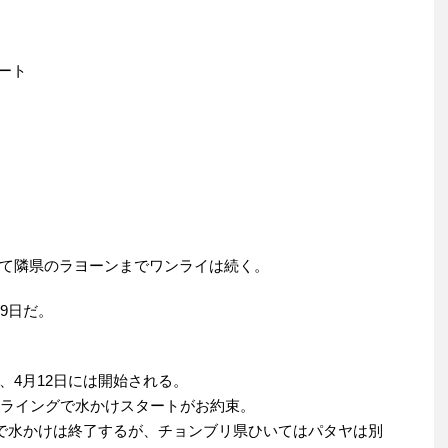
ワート
て隣県のラヨーンまでワンライは続く。
9日だ。
、4月12日には開始される。
フライングで水かけスタートがお約束。
日で水かけは終了するが、チョンブリ県ひいてはパタヤは別