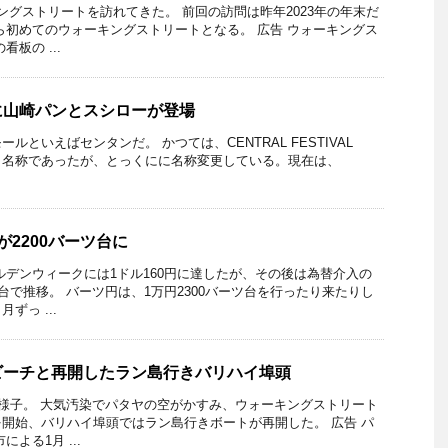
ングストリートを訪れてきた。 前回の訪問は昨年2023年の年末だ
ら初めてのウォーキングストリートとなる。 広告 ウォーキングス
板の ...
に山崎パンとスシローが登場
ルといえばセンタンだ。 かつては、CENTRAL FESTIVAL
Hという名称であったが、とっくにに名称変更している。現在は、
が2200バーツ台に
ルデンウィークには1ドル160円に達したが、その後は為替介入の
台で推移。 バーツ円は、1万円2300バーツ台を行ったり来たりし
ずっ ...
ビーチと再開したラン島行きバリハイ埠頭
の様子。 大気汚染でパタヤの空がかすみ、ウォーキングストリート
開始、バリハイ埠頭ではラン島行きボートが再開した。 広告 パ
よる1月 ...