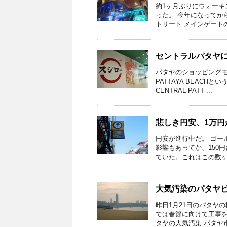
約1ヶ月ぶりにウォーキ
った。 今年になってか
トリート メインゲートの看
セントラルパタヤ
パタヤのショッピングモー
PATTAYA BEAC
CENTRAL PATT ...
悲しき円安、1万円
円安が進行中だ。 ゴー
影響もあってか、150円
ていた。これはこの数ヶ月
大気汚染のパタヤ
昨日1月21日のパタヤ
では春節に向けて工事を
タヤの大気汚染 パタヤ市に