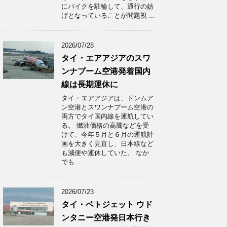
にバイクを駐輪して、通行の妨
げとなっていることが問題視 ...
2026/07/28
タイ・エアアジアのスワ
ンナプーム空港発着国内
線は長期運休に
タイ・エアアジアは、ドンムア
ン空港とスワンナプーム空港の
両方でタイ国内線を運航してい
る。 燃油価格の高騰などを受
けて、今年５月と６月の運航計
画を大きく見直し、日本線など
も減便や運休していた。 なか
でも ...
2026/07/23
タイ・ベトジェット ウド
ンタニー空港発日本行き