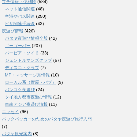
プチ情報・便利帳
(584)
ネット通信関連
(48)
空港やバス関連
(250)
ビザ関連手続き
(43)
夜遊び情報
(426)
パタヤ夜遊び情報全般
(42)
ゴーゴーバー
(207)
バービア・ソイ６
(33)
ジェントルマンズクラブ
(67)
ディスコ・クラブ
(7)
MP・マッサージ系情報
(10)
ローカル系（置屋・パブ）
(9)
バンコク夜遊び
(24)
タイ地方都市夜遊び情報
(12)
東南アジア夜遊び情報
(11)
エッセイ
(96)
バックパッカーのためのパタヤ夜遊び旅行入門
(7)
パタヤ観光案内
(8)