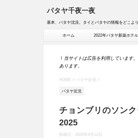
パタヤ千夜一夜
基本、パタヤ沈没。タイとパタヤの情報をどこよ
ホーム
2022年パタヤ新築ホテ
報
！
当サイトは広告を利用しています。
あります。
HOME
>
パタヤ近況
>
パタヤ近況
チョンブリのソンク
2025
投稿日：
2025年4月12日