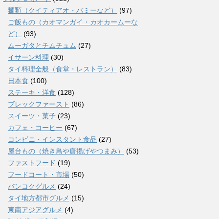
麺類（クイティアオ・バミーなど）
(97)
ご飯もの（カオマンガイ・カオカームーな
ど）
(93)
ムーガタとチムチュム
(27)
イサーン料理
(30)
タイ料理全般（食堂・レストラン）
(83)
日本食
(100)
ステーキ・洋食
(128)
ブレックファースト
(86)
スイーツ・菓子
(23)
カフェ・コーヒー
(67)
コンビニ・インスタント食品
(27)
屋台もの（焼き鳥や唐揚げやつまみ）
(53)
ファストフード
(19)
フードコート・市場
(50)
バンコクグルメ
(24)
タイ地方都市グルメ
(15)
東南アジアグルメ
(4)