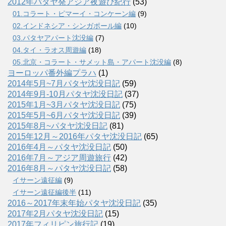
2012年パタヤ発アジア夜遊び紀行
(53)
01.コラート・ピマーイ・コンケーン編
(9)
02.インドネシア・シンガポール編
(10)
03.パタヤアパート沈没編
(7)
04.タイ・ラオス周遊編
(18)
05.北京・コラート・サメット島・アパート沈没編
(8)
ヨーロッパ番外編プラハ
(1)
2014年5月~7月パタヤ沈没日記
(59)
2014年9月-10月パタヤ沈没日記
(37)
2015年1月~3月パタヤ沈没日記
(75)
2015年5月~6月パタヤ沈没日記
(39)
2015年8月~パタヤ沈没日記
(81)
2015年12月～2016年パタヤ沈没日記
(65)
2016年4月～パタヤ沈没日記
(50)
2016年7月～アジア周遊旅行
(42)
2016年8月～パタヤ沈没日記
(58)
イサーン遠征編
(9)
イサーン遠征編後半
(11)
2016～2017年末年始パタヤ沈没日記
(35)
2017年2月パタヤ沈没日記
(15)
2017年フィリピン旅行記
(19)