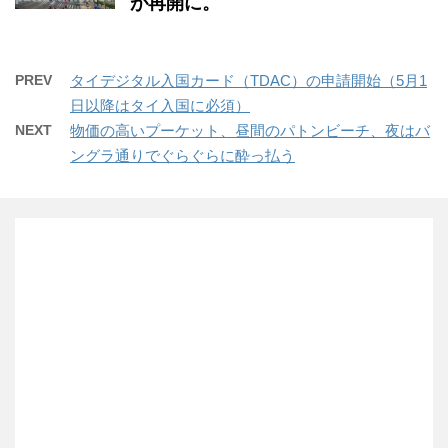
が再開に。
PREV
タイデジタル入国カード（TDAC）の申請開始（5月1
日以降はタイ入国に必須）
NEXT
物価の高いプーケット、昼間のパトンビーチ、夜はバ
ングラ通りでぐらぐらに酔っ払う