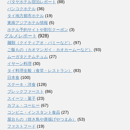
パタヤホテル宿泊レポート
(88)
バンコクホテル
(36)
タイ地方都市ホテル
(19)
東南アジアホテル情報
(5)
ホテル予約サイトや割引クーポン
(3)
グルメレポート
(928)
麺類（クイティアオ・バミーなど）
(97)
ご飯もの（カオマンガイ・カオカームーなど）
(93)
ムーガタとチムチュム
(27)
イサーン料理
(30)
タイ料理全般（食堂・レストラン）
(83)
日本食
(100)
ステーキ・洋食
(128)
ブレックファースト
(86)
スイーツ・菓子
(23)
カフェ・コーヒー
(67)
コンビニ・インスタント食品
(27)
屋台もの（焼き鳥や唐揚げやつまみ）
(53)
ファストフード
(19)