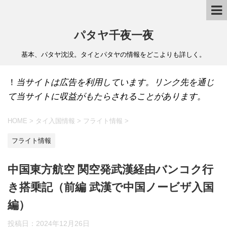
パタヤ千夜一夜
基本、パタヤ沈没。タイとパタヤの情報をどこよりも詳しく。
！
当サイトは広告を利用しています。リンク先を通じ
て当サイトに収益がもたらされることがあります。
HOME
>
タイ入国情報
>
フライト情報
>
フライト情報
中国東方航空 関空発武漢経由バンコク行
き搭乗記（前編 武漢で中国ノービザ入国
編）
投稿日：
2024年12月26日