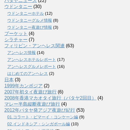
パタヤニュース
(22)
ウドンタニー
(30)
ウドンタニーホテル
(12)
ウドンタニーグルメ情報
(8)
ウドンタニー夜遊び情報
(3)
プーケット
(4)
シラチャー
(7)
フィリピン・アンヘレス関連
(63)
アンヘレス情報
(14)
アンへレスホテルレポート
(17)
アンヘレスグルメレポート
(16)
はじめてのアンヘレス
(2)
日本
(3)
1999年カンボジア
(2)
2007年初タイ夜遊び旅行
(6)
2008年香港マカオタイ旅行（パタヤ2回目）
(4)
マレー半島縦断夜遊び旅行
(4)
2012年パタヤ発アジア夜遊び紀行
(53)
01.コラート・ピマーイ・コンケーン編
(9)
02.インドネシア・シンガポール編
(10)