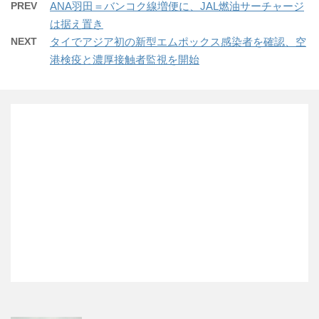
PREV
ANA羽田＝バンコク線増便に、JAL燃油サーチャージ
は据え置き
NEXT
タイでアジア初の新型エムポックス感染者を確認、空
港検疫と濃厚接触者監視を開始