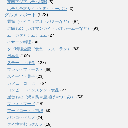
東南アジアホテル情報
(5)
ホテル予約サイトや割引クーポン
(3)
グルメレポート
(928)
麺類（クイティアオ・バミーなど）
(97)
ご飯もの（カオマンガイ・カオカームーなど）
(93)
ムーガタとチムチュム
(27)
イサーン料理
(30)
タイ料理全般（食堂・レストラン）
(83)
日本食
(100)
ステーキ・洋食
(128)
ブレックファースト
(86)
スイーツ・菓子
(23)
カフェ・コーヒー
(67)
コンビニ・インスタント食品
(27)
屋台もの（焼き鳥や唐揚げやつまみ）
(53)
ファストフード
(19)
フードコート・市場
(50)
バンコクグルメ
(24)
タイ地方都市グルメ
(15)