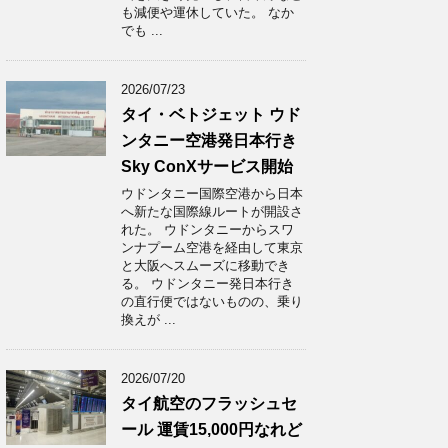
も減便や運休していた。 なか
でも ...
2026/07/23
タイ・ベトジェット ウド
ンタニー空港発日本行き
Sky ConXサービス開始
ウドンタニー国際空港から日本
へ新たな国際線ルートが開設さ
れた。 ウドンタニーからスワ
ンナプーム空港を経由して東京
と大阪へスムーズに移動でき
る。 ウドンタニー発日本行き
の直行便ではないものの、乗り
換えが ...
2026/07/20
タイ航空のフラッシュセ
ール 運賃15,000円なれど