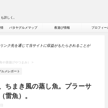
りも詳しく。
ル情
パタヤグルメマップ
夜遊び情報
プロフィー
リンク先を通じて当サイトに収益がもたらされることが
鳥や唐揚げやつまみ）
>
グルメレポート
、ちまき風の蒸し魚。プラーサ
（雷魚）。
7日