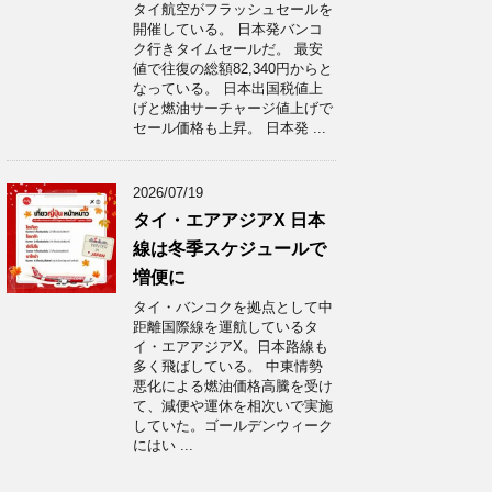
タイ航空がフラッシュセールを
開催している。 日本発バンコ
ク行きタイムセールだ。 最安
値で往復の総額82,340円からと
なっている。 日本出国税値上
げと燃油サーチャージ値上げで
セール価格も上昇。 日本発 ...
2026/07/19
タイ・エアアジアX 日本
線は冬季スケジュールで
増便に
タイ・バンコクを拠点として中
距離国際線を運航しているタ
イ・エアアジアX。日本路線も
多く飛ばしている。 中東情勢
悪化による燃油価格高騰を受け
て、減便や運休を相次いで実施
していた。ゴールデンウィーク
にはい ...