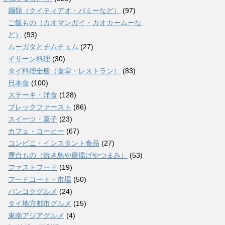
麺類（クイティアオ・バミーなど）
(97)
ご飯もの（カオマンガイ・カオカームーな
ど）
(93)
ムーガタとチムチュム
(27)
イサーン料理
(30)
タイ料理全般（食堂・レストラン）
(83)
日本食
(100)
ステーキ・洋食
(128)
ブレックファースト
(86)
スイーツ・菓子
(23)
カフェ・コーヒー
(67)
コンビニ・インスタント食品
(27)
屋台もの（焼き鳥や唐揚げやつまみ）
(53)
ファストフード
(19)
フードコート・市場
(50)
バンコクグルメ
(24)
タイ地方都市グルメ
(15)
東南アジアグルメ
(4)