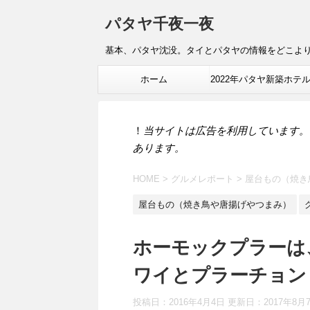
パタヤ千夜一夜
基本、パタヤ沈没。タイとパタヤの情報をどこよ
ホーム
2022年パタヤ新築ホテ
報
！
当サイトは広告を利用しています。
あります。
HOME
>
グルメレポート
>
屋台もの（焼き
屋台もの（焼き鳥や唐揚げやつまみ）
ホーモックプラーは
ワイとプラーチョン
投稿日：2016年4月4日 更新日：
2017年8月