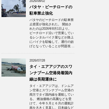
2026/08/02
パタヤ・ビーチロードの
駐車禁止強化
パタヤのビーチロードの駐車禁
止措置が強化された。 開始さ
れたのは2026年8月1日より。
ビーチロード沿いで営業してい
るレンタルバイク屋などが路上
にバイクを駐輪して、通行の妨
げとなっていることが問題視 ...
2026/07/28
タイ・エアアジアのスワ
ンナプーム空港発着国内
線は長期運休に
タイ・エアアジアは、ドンムア
ン空港とスワンナプーム空港の
両方でタイ国内線を運航してい
る。 燃油価格の高騰などを受
けて、今年５月と６月の運航計
画を大きく見直し、日本線など