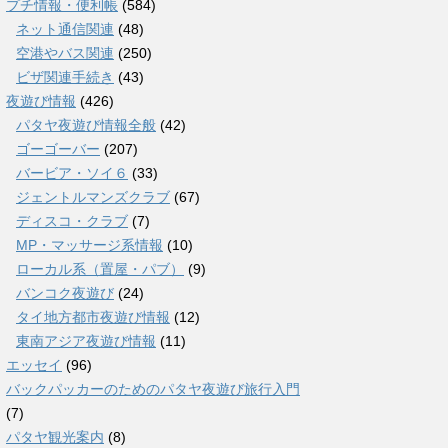
プチ情報・便利帳
(584)
ネット通信関連
(48)
空港やバス関連
(250)
ビザ関連手続き
(43)
夜遊び情報
(426)
パタヤ夜遊び情報全般
(42)
ゴーゴーバー
(207)
バービア・ソイ６
(33)
ジェントルマンズクラブ
(67)
ディスコ・クラブ
(7)
MP・マッサージ系情報
(10)
ローカル系（置屋・パブ）
(9)
バンコク夜遊び
(24)
タイ地方都市夜遊び情報
(12)
東南アジア夜遊び情報
(11)
エッセイ
(96)
バックパッカーのためのパタヤ夜遊び旅行入門
(7)
パタヤ観光案内
(8)