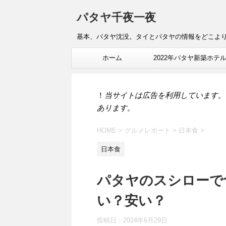
パタヤ千夜一夜
基本、パタヤ沈没。タイとパタヤの情報をどこよ
ホーム
2022年パタヤ新築ホテ
報
！
当サイトは広告を利用しています。
あります。
HOME
>
グルメレポート
>
日本食
>
日本食
パタヤのスシローで
い？安い？
投稿日：
2024年6月29日