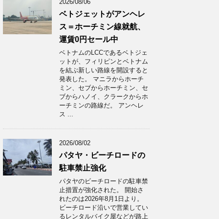
2026/08/06
ベトジェットがアンヘレ
ス＝ホーチミン線就航、
運賃0円セール中
ベトナムのLCCであるベトジェ
ットが、フィリピンとベトナム
を結ぶ新しい路線を開設すると
発表した。 マニラからホーチ
ミン、セブからホーチミン、セ
ブからハノイ、クラークからホ
ーチミンの路線だ。 アンヘレ
ス ...
2026/08/02
パタヤ・ビーチロードの
駐車禁止強化
パタヤのビーチロードの駐車禁
止措置が強化された。 開始さ
れたのは2026年8月1日より。
ビーチロード沿いで営業してい
るレンタルバイク屋などが路上