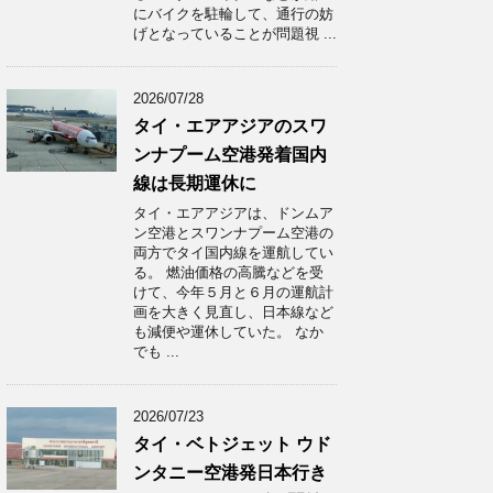
にバイクを駐輪して、通行の妨
げとなっていることが問題視 ...
2026/07/28
タイ・エアアジアのスワ
ンナプーム空港発着国内
線は長期運休に
タイ・エアアジアは、ドンムア
ン空港とスワンナプーム空港の
両方でタイ国内線を運航してい
る。 燃油価格の高騰などを受
けて、今年５月と６月の運航計
画を大きく見直し、日本線など
も減便や運休していた。 なか
でも ...
2026/07/23
タイ・ベトジェット ウド
ンタニー空港発日本行き