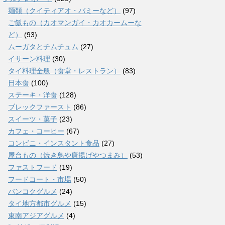
麺類（クイティアオ・バミーなど）
(97)
ご飯もの（カオマンガイ・カオカームーな
ど）
(93)
ムーガタとチムチュム
(27)
イサーン料理
(30)
タイ料理全般（食堂・レストラン）
(83)
日本食
(100)
ステーキ・洋食
(128)
ブレックファースト
(86)
スイーツ・菓子
(23)
カフェ・コーヒー
(67)
コンビニ・インスタント食品
(27)
屋台もの（焼き鳥や唐揚げやつまみ）
(53)
ファストフード
(19)
フードコート・市場
(50)
バンコクグルメ
(24)
タイ地方都市グルメ
(15)
東南アジアグルメ
(4)