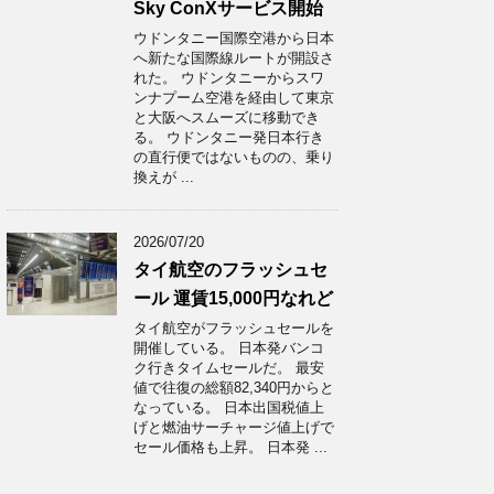
Sky ConXサービス開始
ウドンタニー国際空港から日本
へ新たな国際線ルートが開設さ
れた。 ウドンタニーからスワ
ンナプーム空港を経由して東京
と大阪へスムーズに移動でき
る。 ウドンタニー発日本行き
の直行便ではないものの、乗り
換えが ...
2026/07/20
タイ航空のフラッシュセ
ール 運賃15,000円なれど
タイ航空がフラッシュセールを
開催している。 日本発バンコ
ク行きタイムセールだ。 最安
値で往復の総額82,340円からと
なっている。 日本出国税値上
げと燃油サーチャージ値上げで
セール価格も上昇。 日本発 ...