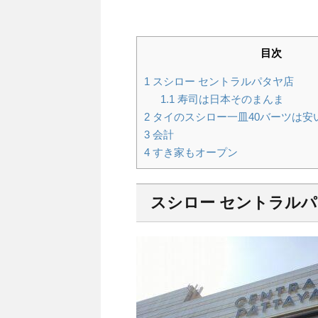
目次
1
スシロー セントラルパタヤ店
1.1
寿司は日本そのまんま
2
タイのスシロー一皿40バーツは安
3
会計
4
すき家もオープン
スシロー セントラル