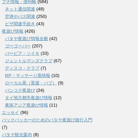
プチ情報・便利帳
(584)
ネット通信関連
(48)
空港やバス関連
(250)
ビザ関連手続き
(43)
夜遊び情報
(426)
パタヤ夜遊び情報全般
(42)
ゴーゴーバー
(207)
バービア・ソイ６
(33)
ジェントルマンズクラブ
(67)
ディスコ・クラブ
(7)
MP・マッサージ系情報
(10)
ローカル系（置屋・パブ）
(9)
バンコク夜遊び
(24)
タイ地方都市夜遊び情報
(12)
東南アジア夜遊び情報
(11)
エッセイ
(96)
バックパッカーのためのパタヤ夜遊び旅行入門
(7)
パタヤ観光案内
(8)