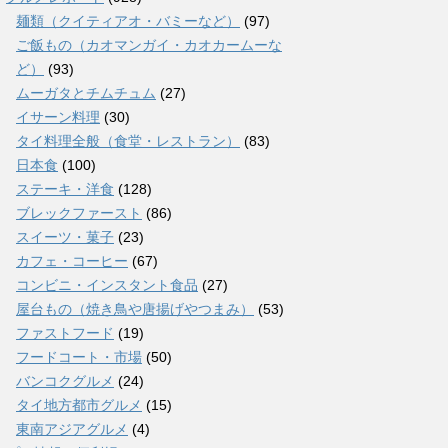
麺類（クイティアオ・バミーなど）
(97)
ご飯もの（カオマンガイ・カオカームーな
ど）
(93)
ムーガタとチムチュム
(27)
イサーン料理
(30)
タイ料理全般（食堂・レストラン）
(83)
日本食
(100)
ステーキ・洋食
(128)
ブレックファースト
(86)
スイーツ・菓子
(23)
カフェ・コーヒー
(67)
コンビニ・インスタント食品
(27)
屋台もの（焼き鳥や唐揚げやつまみ）
(53)
ファストフード
(19)
フードコート・市場
(50)
バンコクグルメ
(24)
タイ地方都市グルメ
(15)
東南アジアグルメ
(4)