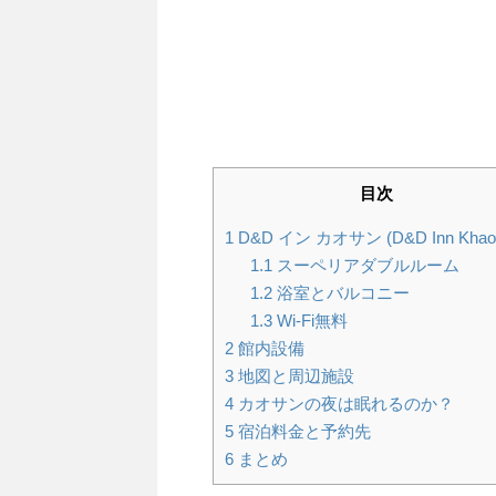
目次
1
D&D イン カオサン (D&D Inn Khao
1.1
スーペリアダブルルーム
1.2
浴室とバルコニー
1.3
Wi-Fi無料
2
館内設備
3
地図と周辺施設
4
カオサンの夜は眠れるのか？
5
宿泊料金と予約先
6
まとめ