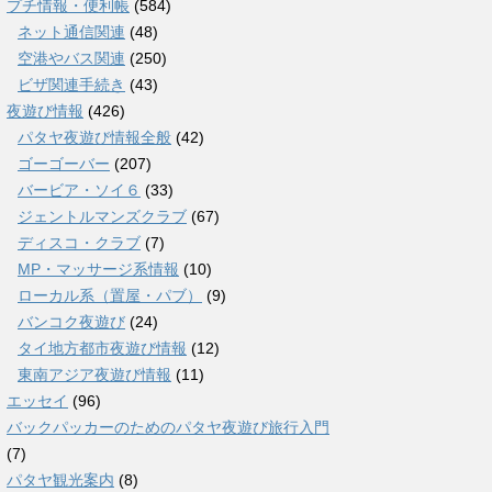
プチ情報・便利帳
(584)
ネット通信関連
(48)
空港やバス関連
(250)
ビザ関連手続き
(43)
夜遊び情報
(426)
パタヤ夜遊び情報全般
(42)
ゴーゴーバー
(207)
バービア・ソイ６
(33)
ジェントルマンズクラブ
(67)
ディスコ・クラブ
(7)
MP・マッサージ系情報
(10)
ローカル系（置屋・パブ）
(9)
バンコク夜遊び
(24)
タイ地方都市夜遊び情報
(12)
東南アジア夜遊び情報
(11)
エッセイ
(96)
バックパッカーのためのパタヤ夜遊び旅行入門
(7)
パタヤ観光案内
(8)