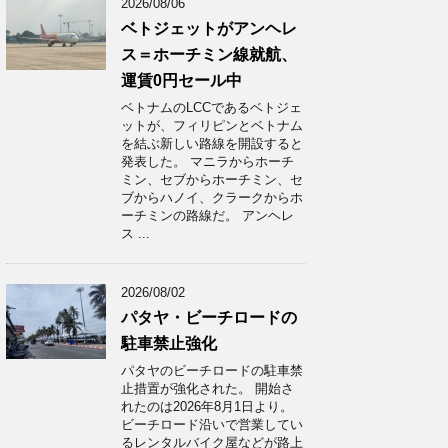
2026/08/06
ベトジェットがアンヘレ
ス＝ホーチミン線就航、
運賃0円セール中
ベトナムのLCCであるベトジェ
ットが、フィリピンとベトナム
を結ぶ新しい路線を開設すると
発表した。 マニラからホーチ
ミン、セブからホーチミン、セ
ブからハノイ、クラークからホ
ーチミンの路線だ。 アンヘレ
ス ...
2026/08/02
パタヤ・ビーチロードの
駐車禁止強化
パタヤのビーチロードの駐車禁
止措置が強化された。 開始さ
れたのは2026年8月1日より。
ビーチロード沿いで営業してい
るレンタルバイク屋などが路上