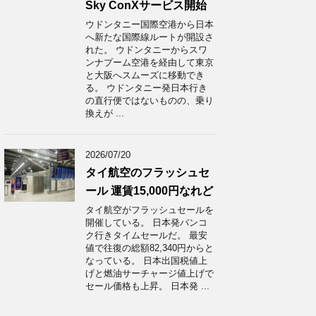
Sky ConXサービス開始
ウドンタニー国際空港から日本
へ新たな国際線ルートが開設さ
れた。 ウドンタニーからスワ
ンナプーム空港を経由して東京
と大阪へスムーズに移動でき
る。 ウドンタニー発日本行き
の直行便ではないものの、乗り
換えが ...
2026/07/20
タイ航空のフラッシュセ
ール 運賃15,000円なれど
タイ航空がフラッシュセールを
開催している。 日本発バンコ
ク行きタイムセールだ。 最安
値で往復の総額82,340円からと
なっている。 日本出国税値上
げと燃油サーチャージ値上げで
セール価格も上昇。 日本発 ...