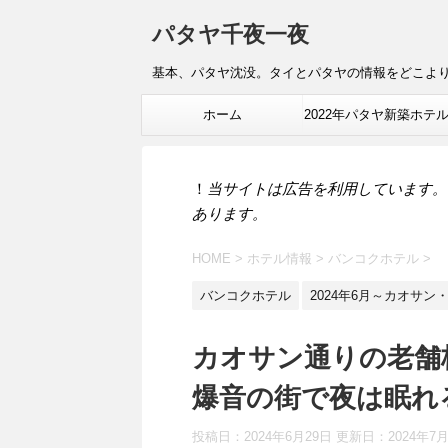
パタヤ千夜一夜
基本、パタヤ沈没。タイとパタヤの情報をどこよ
ホーム
2022年パタヤ新築ホテ
報
！
当サイトは広告を利用しています。
あります。
HOME
>
ホテル情報
>
バンコクホテル
>
バンコクホテル
2024年6月～カオサ
カオサン通りの老舗格
爆音の街で夜は眠れ
投稿日：2024年6月29日 更新日：
2024年7