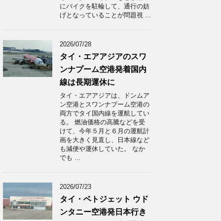
にバイクを駐輪して、通行の妨
げとなっていることが問題視 ...
2026/07/28
タイ・エアアジアのスワ
ンナプーム空港発着国内
線は長期運休に
タイ・エアアジアは、ドンムア
ン空港とスワンナプーム空港の
両方でタイ国内線を運航してい
る。 燃油価格の高騰などを受
けて、今年５月と６月の運航計
画を大きく見直し、日本線など
も減便や運休していた。 なか
でも ...
2026/07/23
タイ・ベトジェット ウド
ンタニー空港発日本行き