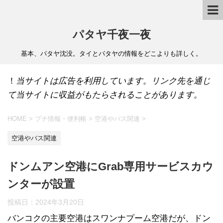
パタヤ千夜一夜
基本、パタヤ沈没。タイとパタヤの情報をどこよりも詳しく。
！
当サイトは広告を利用しています。リンク先を通じ
て当サイトに収益がもたらされることがあります。
HOME
>
プチ情報・便利帳
>
空港やバス関連
>
空港やバス関連
ドンムアン空港にGrab専用サービスカウ
ンターが設置
投稿日：
2024年3月20日
バンコクの主要空港はスワンナプーム空港だが、ドン