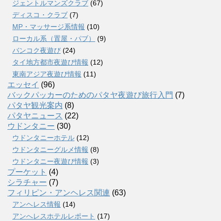
ジェントルマンズクラブ
(67)
ディスコ・クラブ
(7)
MP・マッサージ系情報
(10)
ローカル系（置屋・パブ）
(9)
バンコク夜遊び
(24)
タイ地方都市夜遊び情報
(12)
東南アジア夜遊び情報
(11)
エッセイ
(96)
バックパッカーのためのパタヤ夜遊び旅行入門
(7)
パタヤ観光案内
(8)
パタヤニュース
(22)
ウドンタニー
(30)
ウドンタニーホテル
(12)
ウドンタニーグルメ情報
(8)
ウドンタニー夜遊び情報
(3)
プーケット
(4)
シラチャー
(7)
フィリピン・アンヘレス関連
(63)
アンヘレス情報
(14)
アンへレスホテルレポート
(17)