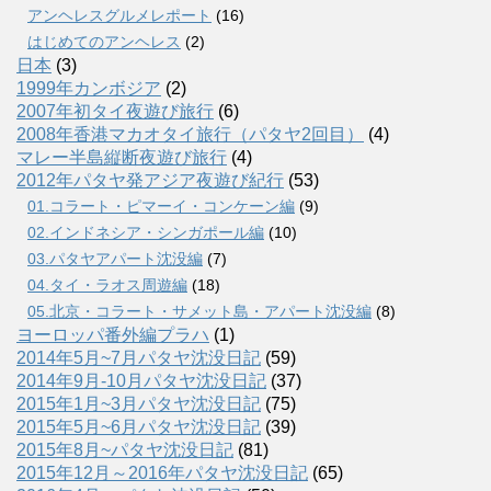
アンヘレスグルメレポート
(16)
はじめてのアンヘレス
(2)
日本
(3)
1999年カンボジア
(2)
2007年初タイ夜遊び旅行
(6)
2008年香港マカオタイ旅行（パタヤ2回目）
(4)
マレー半島縦断夜遊び旅行
(4)
2012年パタヤ発アジア夜遊び紀行
(53)
01.コラート・ピマーイ・コンケーン編
(9)
02.インドネシア・シンガポール編
(10)
03.パタヤアパート沈没編
(7)
04.タイ・ラオス周遊編
(18)
05.北京・コラート・サメット島・アパート沈没編
(8)
ヨーロッパ番外編プラハ
(1)
2014年5月~7月パタヤ沈没日記
(59)
2014年9月-10月パタヤ沈没日記
(37)
2015年1月~3月パタヤ沈没日記
(75)
2015年5月~6月パタヤ沈没日記
(39)
2015年8月~パタヤ沈没日記
(81)
2015年12月～2016年パタヤ沈没日記
(65)