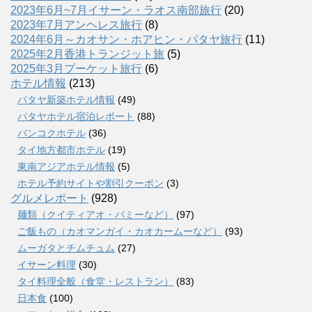
2023年6月~7月イサーン・ラオス南部旅行
(20)
2023年7月アンヘレス旅行
(8)
2024年6月～カオサン・ホアヒン・パタヤ旅行
(11)
2025年2月香港トランジット旅
(5)
2025年3月プーケット旅行
(6)
ホテル情報
(213)
パタヤ新築ホテル情報
(49)
パタヤホテル宿泊レポート
(88)
バンコクホテル
(36)
タイ地方都市ホテル
(19)
東南アジアホテル情報
(5)
ホテル予約サイトや割引クーポン
(3)
グルメレポート
(928)
麺類（クイティアオ・バミーなど）
(97)
ご飯もの（カオマンガイ・カオカームーなど）
(93)
ムーガタとチムチュム
(27)
イサーン料理
(30)
タイ料理全般（食堂・レストラン）
(83)
日本食
(100)