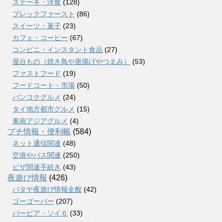
ステーキ・洋食
(128)
ブレックファースト
(86)
スイーツ・菓子
(23)
カフェ・コーヒー
(67)
コンビニ・インスタント食品
(27)
屋台もの（焼き鳥や唐揚げやつまみ）
(53)
ファストフード
(19)
フードコート・市場
(50)
バンコクグルメ
(24)
タイ地方都市グルメ
(15)
東南アジアグルメ
(4)
プチ情報・便利帳
(584)
ネット通信関連
(48)
空港やバス関連
(250)
ビザ関連手続き
(43)
夜遊び情報
(426)
パタヤ夜遊び情報全般
(42)
ゴーゴーバー
(207)
バービア・ソイ６
(33)