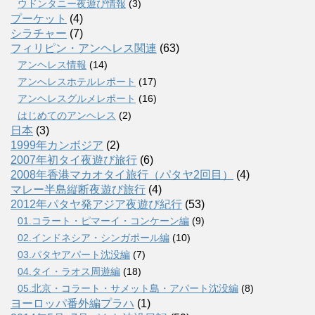
ウドンタニー夜遊び情報
(3)
プーケット
(4)
シラチャー
(7)
フィリピン・アンヘレス関連
(63)
アンヘレス情報
(14)
アンへレスホテルレポート
(17)
アンヘレスグルメレポート
(16)
はじめてのアンヘレス
(2)
日本
(3)
1999年カンボジア
(2)
2007年初タイ夜遊び旅行
(6)
2008年香港マカオタイ旅行（パタヤ2回目）
(4)
マレー半島縦断夜遊び旅行
(4)
2012年パタヤ発アジア夜遊び紀行
(53)
01.コラート・ピマーイ・コンケーン編
(9)
02.インドネシア・シンガポール編
(10)
03.パタヤアパート沈没編
(7)
04.タイ・ラオス周遊編
(18)
05.北京・コラート・サメット島・アパート沈没編
(8)
ヨーロッパ番外編プラハ
(1)