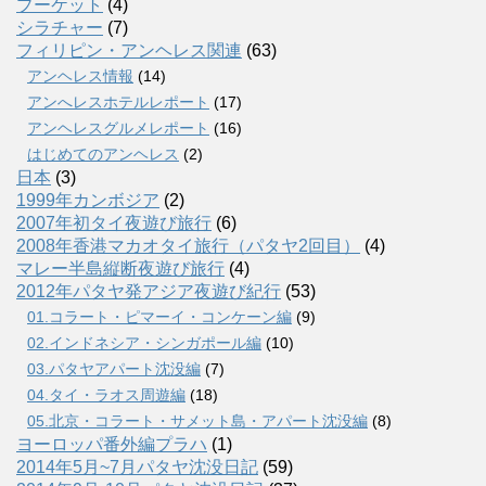
プーケット
(4)
シラチャー
(7)
フィリピン・アンヘレス関連
(63)
アンヘレス情報
(14)
アンへレスホテルレポート
(17)
アンヘレスグルメレポート
(16)
はじめてのアンヘレス
(2)
日本
(3)
1999年カンボジア
(2)
2007年初タイ夜遊び旅行
(6)
2008年香港マカオタイ旅行（パタヤ2回目）
(4)
マレー半島縦断夜遊び旅行
(4)
2012年パタヤ発アジア夜遊び紀行
(53)
01.コラート・ピマーイ・コンケーン編
(9)
02.インドネシア・シンガポール編
(10)
03.パタヤアパート沈没編
(7)
04.タイ・ラオス周遊編
(18)
05.北京・コラート・サメット島・アパート沈没編
(8)
ヨーロッパ番外編プラハ
(1)
2014年5月~7月パタヤ沈没日記
(59)