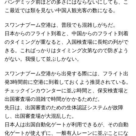
パンデミック前ほどの多さにはならないにしても、こ
こ最近では類を見ない中国人観光客の数になる。
スワンナプーム空港は、普段でも混雑しがちだ。
日本からのフライト到着と、中国からのフライト到着
のタイミングが重なると、入国検査場に長蛇の列がで
きる。こればっかりはタイミング次第なので防ぎよう
がない。我慢して並ぶしかない。
スワンナプーム空港から出発する際には、フライト出
発3時間前に空港に到着しておくよう推奨されている。
チェックインカウンターに並ぶ時間と、保安検査場と
出国審査場の混雑で時間がかかるためだ。
先日は、出国審査のための生体認証システムが故障
し、出国審査場が大混乱した。
日本人は出国自動化ゲートが利用できるが、その自動
化ゲートが使えずに、一般有人レーンに並ぶことにな