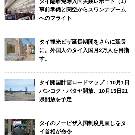
タイ隔離免除入国実践レポート（1）
事前準備と関空からスワンナプーム
へのフライト
タイ観光ビザ延長期間をさらに延長
に。外国人のタイ入国月2万人を目指
す。
タイ開国計画ロードマップ：10月1日
バンコク・パタヤ開放、10月15日21
県開放を予定
タイのノービザ入国制度見直しをタ
イ首相が命令