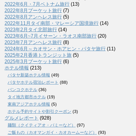
2022年6月・7月ベトナム旅行
(13)
2022年8月プーケット旅行
(7)
2022年8月アンヘレス旅行
(5)
2022年11月タイ南部・マレーシア国境旅行
(14)
2023年2月タイ北部旅行
(14)
2023年6月~7月イサーン・ラオス南部旅行
(20)
2023年7月アンヘレス旅行
(8)
2024年6月～カオサン・ホアヒン・パタヤ旅行
(11)
2025年2月香港トランジット旅
(5)
2025年3月プーケット旅行
(6)
ホテル情報
(213)
パタヤ新築ホテル情報
(49)
パタヤホテル宿泊レポート
(88)
バンコクホテル
(36)
タイ地方都市ホテル
(19)
東南アジアホテル情報
(5)
ホテル予約サイトや割引クーポン
(3)
グルメレポート
(928)
麺類（クイティアオ・バミーなど）
(97)
ご飯もの（カオマンガイ・カオカームーなど）
(93)