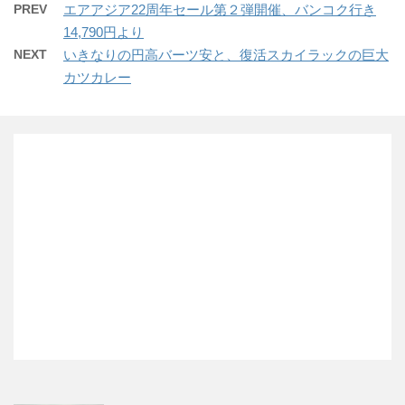
PREV
エアアジア22周年セール第２弾開催、バンコク行き
14,790円より
NEXT
いきなりの円高バーツ安と、復活スカイラックの巨大
カツカレー