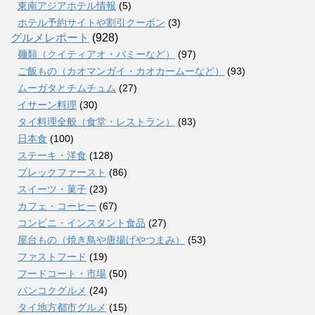
東南アジアホテル情報
(5)
ホテル予約サイトや割引クーポン
(3)
グルメレポート
(928)
麺類（クイティアオ・バミーなど）
(97)
ご飯もの（カオマンガイ・カオカームーなど）
(93)
ムーガタとチムチュム
(27)
イサーン料理
(30)
タイ料理全般（食堂・レストラン）
(83)
日本食
(100)
ステーキ・洋食
(128)
ブレックファースト
(86)
スイーツ・菓子
(23)
カフェ・コーヒー
(67)
コンビニ・インスタント食品
(27)
屋台もの（焼き鳥や唐揚げやつまみ）
(53)
ファストフード
(19)
フードコート・市場
(50)
バンコクグルメ
(24)
タイ地方都市グルメ
(15)