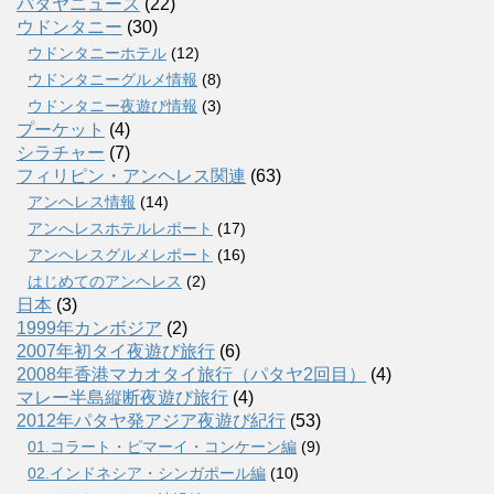
パタヤニュース
(22)
ウドンタニー
(30)
ウドンタニーホテル
(12)
ウドンタニーグルメ情報
(8)
ウドンタニー夜遊び情報
(3)
プーケット
(4)
シラチャー
(7)
フィリピン・アンヘレス関連
(63)
アンヘレス情報
(14)
アンへレスホテルレポート
(17)
アンヘレスグルメレポート
(16)
はじめてのアンヘレス
(2)
日本
(3)
1999年カンボジア
(2)
2007年初タイ夜遊び旅行
(6)
2008年香港マカオタイ旅行（パタヤ2回目）
(4)
マレー半島縦断夜遊び旅行
(4)
2012年パタヤ発アジア夜遊び紀行
(53)
01.コラート・ピマーイ・コンケーン編
(9)
02.インドネシア・シンガポール編
(10)