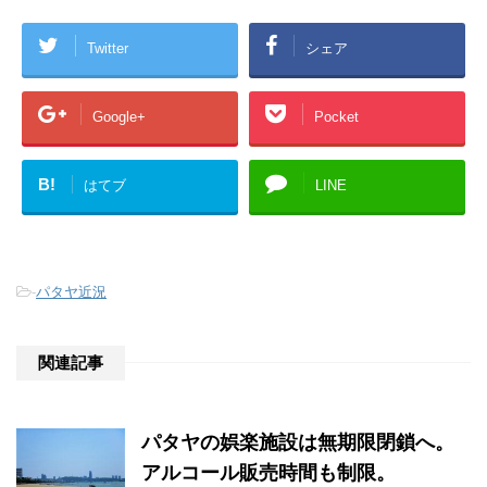
Twitter
シェア
Google+
Pocket
B!
はてブ
LINE
-
パタヤ近況
関連記事
パタヤの娯楽施設は無期限閉鎖へ。
アルコール販売時間も制限。