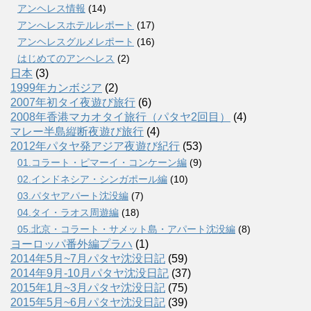
アンヘレス情報
(14)
アンへレスホテルレポート
(17)
アンヘレスグルメレポート
(16)
はじめてのアンヘレス
(2)
日本
(3)
1999年カンボジア
(2)
2007年初タイ夜遊び旅行
(6)
2008年香港マカオタイ旅行（パタヤ2回目）
(4)
マレー半島縦断夜遊び旅行
(4)
2012年パタヤ発アジア夜遊び紀行
(53)
01.コラート・ピマーイ・コンケーン編
(9)
02.インドネシア・シンガポール編
(10)
03.パタヤアパート沈没編
(7)
04.タイ・ラオス周遊編
(18)
05.北京・コラート・サメット島・アパート沈没編
(8)
ヨーロッパ番外編プラハ
(1)
2014年5月~7月パタヤ沈没日記
(59)
2014年9月-10月パタヤ沈没日記
(37)
2015年1月~3月パタヤ沈没日記
(75)
2015年5月~6月パタヤ沈没日記
(39)