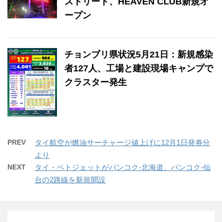
ストリート、HEAVEN CLUB新規オ
ープン
チョンブリ県状況5月21日：新規感染
者127人、工場と建設現場キャンプで
クラスター発生
PREV
タイ航空が燃油サーチャージ値上げに12月1日発券分
より
NEXT
タイ・ベトジェットがバンコク-北海道、バンコク-仙
台の2路線を新規開設