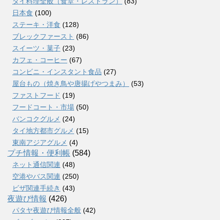
タイ料理全般（食堂・レストラン）
(83)
日本食
(100)
ステーキ・洋食
(128)
ブレックファースト
(86)
スイーツ・菓子
(23)
カフェ・コーヒー
(67)
コンビニ・インスタント食品
(27)
屋台もの（焼き鳥や唐揚げやつまみ）
(53)
ファストフード
(19)
フードコート・市場
(50)
バンコクグルメ
(24)
タイ地方都市グルメ
(15)
東南アジアグルメ
(4)
プチ情報・便利帳
(584)
ネット通信関連
(48)
空港やバス関連
(250)
ビザ関連手続き
(43)
夜遊び情報
(426)
パタヤ夜遊び情報全般
(42)