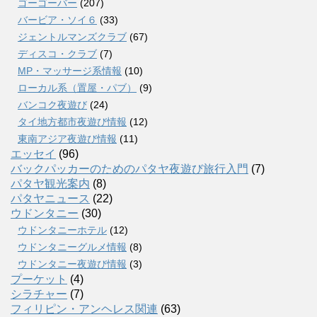
ゴーゴーバー
(207)
バービア・ソイ６
(33)
ジェントルマンズクラブ
(67)
ディスコ・クラブ
(7)
MP・マッサージ系情報
(10)
ローカル系（置屋・パブ）
(9)
バンコク夜遊び
(24)
タイ地方都市夜遊び情報
(12)
東南アジア夜遊び情報
(11)
エッセイ
(96)
バックパッカーのためのパタヤ夜遊び旅行入門
(7)
パタヤ観光案内
(8)
パタヤニュース
(22)
ウドンタニー
(30)
ウドンタニーホテル
(12)
ウドンタニーグルメ情報
(8)
ウドンタニー夜遊び情報
(3)
プーケット
(4)
シラチャー
(7)
フィリピン・アンヘレス関連
(63)