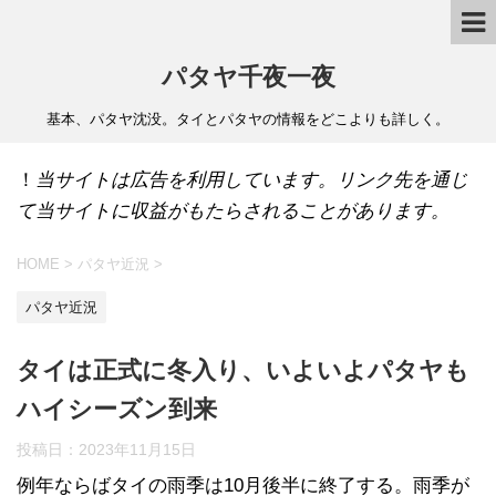
パタヤ千夜一夜
基本、パタヤ沈没。タイとパタヤの情報をどこよりも詳しく。
！
当サイトは広告を利用しています。リンク先を通じ
て当サイトに収益がもたらされることがあります。
HOME
>
パタヤ近況
>
パタヤ近況
タイは正式に冬入り、いよいよパタヤも
ハイシーズン到来
投稿日：
2023年11月15日
例年ならばタイの雨季は10月後半に終了する。雨季が