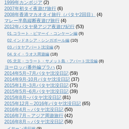
1999年カンボジア
(2)
2007年初タイ夜遊び旅行
(6)
2008年香港マカオタイ旅行（パタヤ2回目）
(4)
マレー半島縦断夜遊び旅行
(4)
2012年パタヤ発アジア夜遊び紀行
(53)
01.コラート・ピマーイ・コンケーン編
(9)
02.インドネシア・シンガポール編
(10)
03.パタヤアパート沈没編
(7)
04.タイ・ラオス周遊編
(18)
05.北京・コラート・サメット島・アパート沈没編
(8)
ヨーロッパ番外編プラハ
(1)
2014年5月~7月パタヤ沈没日記
(59)
2014年9月-10月パタヤ沈没日記
(37)
2015年1月~3月パタヤ沈没日記
(75)
2015年5月~6月パタヤ沈没日記
(39)
2015年8月~パタヤ沈没日記
(81)
2015年12月～2016年パタヤ沈没日記
(65)
2016年4月～パタヤ沈没日記
(50)
2016年7月～アジア周遊旅行
(42)
2016年8月～パタヤ沈没日記
(58)
イサーン遠征編
(9)