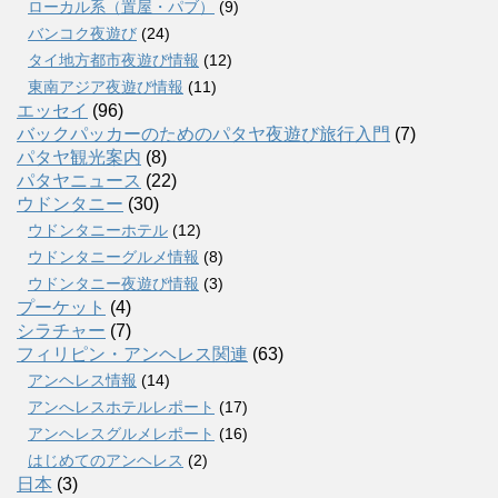
ローカル系（置屋・パブ）
(9)
バンコク夜遊び
(24)
タイ地方都市夜遊び情報
(12)
東南アジア夜遊び情報
(11)
エッセイ
(96)
バックパッカーのためのパタヤ夜遊び旅行入門
(7)
パタヤ観光案内
(8)
パタヤニュース
(22)
ウドンタニー
(30)
ウドンタニーホテル
(12)
ウドンタニーグルメ情報
(8)
ウドンタニー夜遊び情報
(3)
プーケット
(4)
シラチャー
(7)
フィリピン・アンヘレス関連
(63)
アンヘレス情報
(14)
アンへレスホテルレポート
(17)
アンヘレスグルメレポート
(16)
はじめてのアンヘレス
(2)
日本
(3)