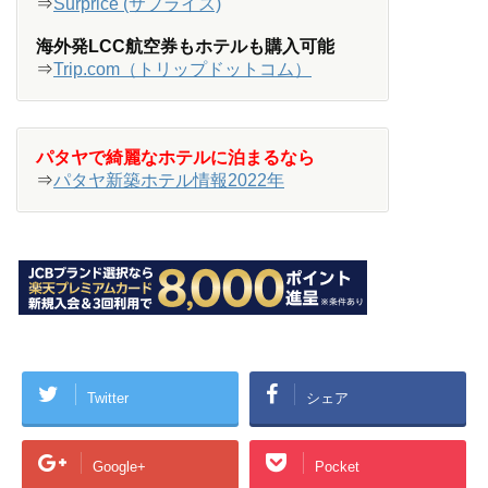
⇒
Surprice (サプライス)
海外発LCC航空券もホテルも購入可能
⇒
Trip.com（トリップドットコム）
パタヤで綺麗なホテルに泊まるなら
⇒
パタヤ新築ホテル情報2022年
Twitter
シェア
Google+
Pocket