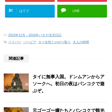
B!
はてブ
LINE
-
2015年12月～2016年パタヤ沈没日記
-
ペイバー
,
バービア
,
タイ女性とのやり取り
,
大人の時間
関連記事
タイに無事入国。ドンムアンからア
ソークへ。初日の夜はバンコクで遊
ぶぞ。
元ゴーゴー嬢たちとバンコクで観光