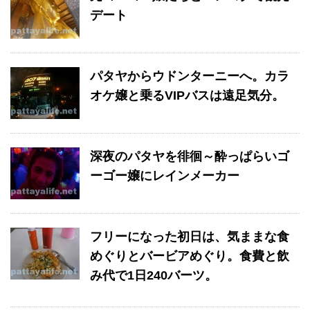
デート
パタヤからウドンターニーへ。カラ
オケ嬢と乗るVIPバスは遠足気分。
深夜のパタヤを徘徊～酔っぱらいゴ
ーゴー嬢にレインメーカー
フリーになった初日は、気ままな食
めぐりとバービアめぐり。食費と飲
み代で1日240バーツ。