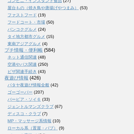
コンビニ・インスタント食品
(27)
屋台もの（焼き鳥や唐揚げやつまみ）
(53)
ファストフード
(19)
フードコート・市場
(50)
バンコクグルメ
(24)
タイ地方都市グルメ
(15)
東南アジアグルメ
(4)
プチ情報・便利帳
(584)
ネット通信関連
(48)
空港やバス関連
(250)
ビザ関連手続き
(43)
夜遊び情報
(426)
パタヤ夜遊び情報全般
(42)
ゴーゴーバー
(207)
バービア・ソイ６
(33)
ジェントルマンズクラブ
(67)
ディスコ・クラブ
(7)
MP・マッサージ系情報
(10)
ローカル系（置屋・パブ）
(9)