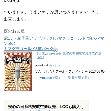
いねぇよ
すいません、うまいオチが思いつきませんでした。
出直します。
夜のお友達
カマグラゴールド3箱パック
澤田隆治 presents 最強の昭和爆笑漫才傑作選
[DVD]
カエレバ
posted with
V.A. よしもとアール・アンド・シー 2013-06-05
Amazonで探す
楽天市場で探す
安心の日系格安航空券販売、LCCも購入可