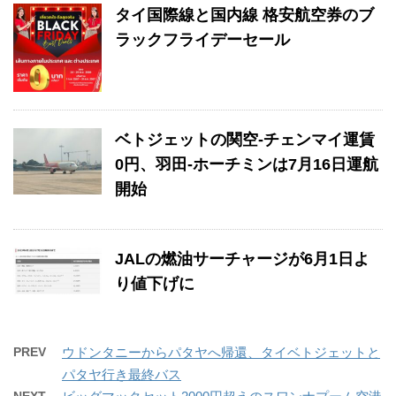
タイ国際線と国内線 格安航空券のブ
ラックフライデーセール
ベトジェットの関空-チェンマイ運賃
0円、羽田-ホーチミンは7月16日運航
開始
JALの燃油サーチャージが6月1日よ
り値下げに
PREV
ウドンタニーからパタヤへ帰還、タイベトジェットと
パタヤ行き最終バス