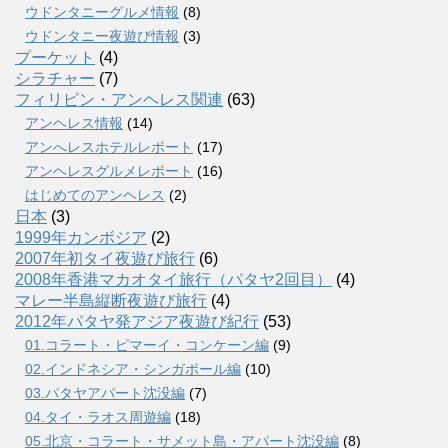
ウドンタニーグルメ情報
(8)
ウドンタニー夜遊び情報
(3)
プーケット
(4)
シラチャー
(7)
フィリピン・アンヘレス関連
(63)
アンヘレス情報
(14)
アンへレスホテルレポート
(17)
アンヘレスグルメレポート
(16)
はじめてのアンヘレス
(2)
日本
(3)
1999年カンボジア
(2)
2007年初タイ夜遊び旅行
(6)
2008年香港マカオタイ旅行（パタヤ2回目）
(4)
マレー半島縦断夜遊び旅行
(4)
2012年パタヤ発アジア夜遊び紀行
(53)
01.コラート・ピマーイ・コンケーン編
(9)
02.インドネシア・シンガポール編
(10)
03.パタヤアパート沈没編
(7)
04.タイ・ラオス周遊編
(18)
05.北京・コラート・サメット島・アパート沈没編
(8)