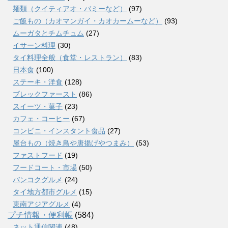
麺類（クイティアオ・バミーなど）
(97)
ご飯もの（カオマンガイ・カオカームーなど）
(93)
ムーガタとチムチュム
(27)
イサーン料理
(30)
タイ料理全般（食堂・レストラン）
(83)
日本食
(100)
ステーキ・洋食
(128)
ブレックファースト
(86)
スイーツ・菓子
(23)
カフェ・コーヒー
(67)
コンビニ・インスタント食品
(27)
屋台もの（焼き鳥や唐揚げやつまみ）
(53)
ファストフード
(19)
フードコート・市場
(50)
バンコクグルメ
(24)
タイ地方都市グルメ
(15)
東南アジアグルメ
(4)
プチ情報・便利帳
(584)
ネット通信関連
(48)