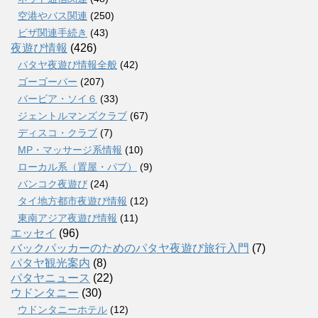
空港やバス関連
(250)
ビザ関連手続き
(43)
夜遊び情報
(426)
パタヤ夜遊び情報全般
(42)
ゴーゴーバー
(207)
バービア・ソイ６
(33)
ジェントルマンズクラブ
(67)
ディスコ・クラブ
(7)
MP・マッサージ系情報
(10)
ローカル系（置屋・パブ）
(9)
バンコク夜遊び
(24)
タイ地方都市夜遊び情報
(12)
東南アジア夜遊び情報
(11)
エッセイ
(96)
バックパッカーのためのパタヤ夜遊び旅行入門
(7)
パタヤ観光案内
(8)
パタヤニュース
(22)
ウドンタニー
(30)
ウドンタニーホテル
(12)