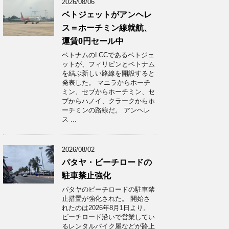
2026/08/06
ベトジェットがアンヘレ
ス＝ホーチミン線就航、
運賃0円セール中
ベトナムのLCCであるベトジェ
ットが、フィリピンとベトナム
を結ぶ新しい路線を開設すると
発表した。 マニラからホーチ
ミン、セブからホーチミン、セ
ブからハノイ、クラークからホ
ーチミンの路線だ。 アンヘレ
ス ...
2026/08/02
パタヤ・ビーチロードの
駐車禁止強化
パタヤのビーチロードの駐車禁
止措置が強化された。 開始さ
れたのは2026年8月1日より。
ビーチロード沿いで営業してい
るレンタルバイク屋などが路上