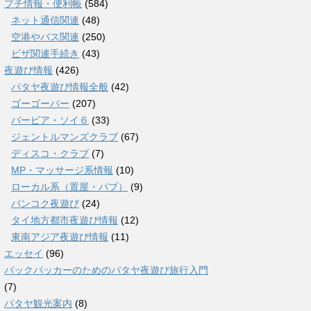
プチ情報・便利帳
(584)
ネット通信関連
(48)
空港やバス関連
(250)
ビザ関連手続き
(43)
夜遊び情報
(426)
パタヤ夜遊び情報全般
(42)
ゴーゴーバー
(207)
バービア・ソイ６
(33)
ジェントルマンズクラブ
(67)
ディスコ・クラブ
(7)
MP・マッサージ系情報
(10)
ローカル系（置屋・パブ）
(9)
バンコク夜遊び
(24)
タイ地方都市夜遊び情報
(12)
東南アジア夜遊び情報
(11)
エッセイ
(96)
バックパッカーのためのパタヤ夜遊び旅行入門
(7)
パタヤ観光案内
(8)