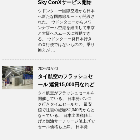
Sky ConXサービス開始
ウドンタニー国際空港から日本
へ新たな国際線ルートが開設さ
れた。 ウドンタニーからスワ
ンナプーム空港を経由して東京
と大阪へスムーズに移動でき
る。 ウドンタニー発日本行き
の直行便ではないものの、乗り
換えが ...
2026/07/20
タイ航空のフラッシュセ
ール 運賃15,000円なれど
タイ航空がフラッシュセールを
開催している。 日本発バンコ
ク行きタイムセールだ。 最安
値で往復の総額82,340円からと
なっている。 日本出国税値上
げと燃油サーチャージ値上げで
セール価格も上昇。 日本発 ...