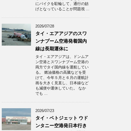
にバイクを駐輪して、通行の妨
げとなっていることが問題視 ...
2026/07/28
タイ・エアアジアのスワ
ンナプーム空港発着国内
線は長期運休に
タイ・エアアジアは、ドンムア
ン空港とスワンナプーム空港の
両方でタイ国内線を運航してい
る。 燃油価格の高騰などを受
けて、今年５月と６月の運航計
画を大きく見直し、日本線など
も減便や運休していた。 なか
でも ...
2026/07/23
タイ・ベトジェット ウド
ンタニー空港発日本行き