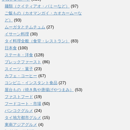
麺類（クイティアオ・バミーなど）
(97)
ご飯もの（カオマンガイ・カオカームーな
ど）
(93)
ムーガタとチムチュム
(27)
イサーン料理
(30)
タイ料理全般（食堂・レストラン）
(83)
日本食
(100)
ステーキ・洋食
(128)
ブレックファースト
(86)
スイーツ・菓子
(23)
カフェ・コーヒー
(67)
コンビニ・インスタント食品
(27)
屋台もの（焼き鳥や唐揚げやつまみ）
(53)
ファストフード
(19)
フードコート・市場
(50)
バンコクグルメ
(24)
タイ地方都市グルメ
(15)
東南アジアグルメ
(4)