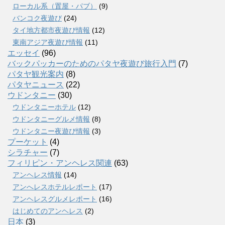
ローカル系（置屋・パブ）
(9)
バンコク夜遊び
(24)
タイ地方都市夜遊び情報
(12)
東南アジア夜遊び情報
(11)
エッセイ
(96)
バックパッカーのためのパタヤ夜遊び旅行入門
(7)
パタヤ観光案内
(8)
パタヤニュース
(22)
ウドンタニー
(30)
ウドンタニーホテル
(12)
ウドンタニーグルメ情報
(8)
ウドンタニー夜遊び情報
(3)
プーケット
(4)
シラチャー
(7)
フィリピン・アンヘレス関連
(63)
アンヘレス情報
(14)
アンへレスホテルレポート
(17)
アンヘレスグルメレポート
(16)
はじめてのアンヘレス
(2)
日本
(3)