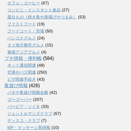
カフェ・コーヒー
(67)
コンビニ・インスタント食品
(27)
屋台もの（焼き鳥や唐揚げやつまみ）
(53)
ファストフード
(19)
フードコート・市場
(50)
バンコクグルメ
(24)
タイ地方都市グルメ
(15)
東南アジアグルメ
(4)
プチ情報・便利帳
(584)
ネット通信関連
(48)
空港やバス関連
(250)
ビザ関連手続き
(43)
夜遊び情報
(426)
パタヤ夜遊び情報全般
(42)
ゴーゴーバー
(207)
バービア・ソイ６
(33)
ジェントルマンズクラブ
(67)
ディスコ・クラブ
(7)
MP・マッサージ系情報
(10)