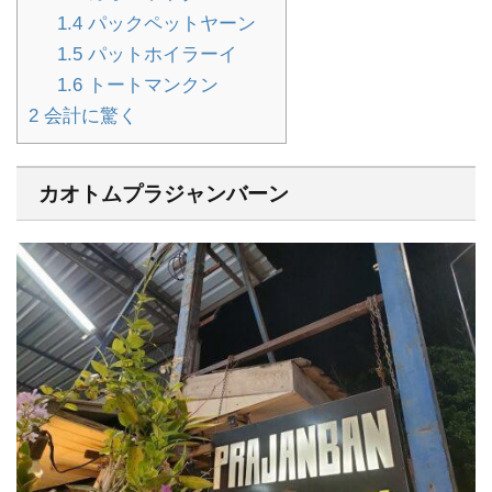
1.4
パックペットヤーン
1.5
パットホイラーイ
1.6
トートマンクン
2
会計に驚く
カオトムプラジャンバーン