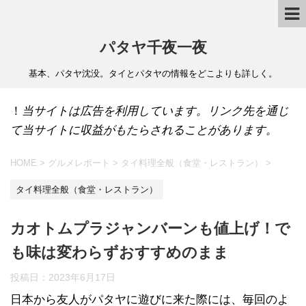
パタヤ千夜一夜
基本、パタヤ沈没。タイとパタヤの情報をどこよりも詳しく。
！
当サイトは広告を利用しています。リンク先を通じ
て当サイトに収益がもたらされることがあります。
HOME
>
グルメレポート
>
タイ料理全般（食堂・レストラン）
>
タイ料理全般（食堂・レストラン）
カオトムプラジャンバーンも値上げ！で
も味は変わらずおすすめのまま
投稿日：
2023年6月17日
日本から友人がパタヤに遊びに来た際には、毎回のよ