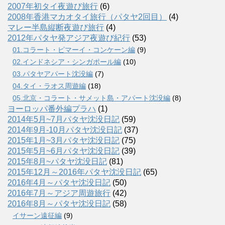
2007年初タイ夜遊び旅行
(6)
2008年香港マカオタイ旅行（パタヤ2回目）
(4)
マレー半島縦断夜遊び旅行
(4)
2012年パタヤ発アジア夜遊び紀行
(53)
01.コラート・ピマーイ・コンケーン編
(9)
02.インドネシア・シンガポール編
(10)
03.パタヤアパート沈没編
(7)
04.タイ・ラオス周遊編
(18)
05.北京・コラート・サメット島・アパート沈没編
(8)
ヨーロッパ番外編プラハ
(1)
2014年5月~7月パタヤ沈没日記
(59)
2014年9月-10月パタヤ沈没日記
(37)
2015年1月~3月パタヤ沈没日記
(75)
2015年5月~6月パタヤ沈没日記
(39)
2015年8月~パタヤ沈没日記
(81)
2015年12月～2016年パタヤ沈没日記
(65)
2016年4月～パタヤ沈没日記
(50)
2016年7月～アジア周遊旅行
(42)
2016年8月～パタヤ沈没日記
(58)
イサーン遠征編
(9)