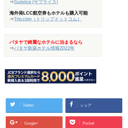
⇒
Surprice (サプライス)
海外発LCC航空券もホテルも購入可能
⇒
Trip.com（トリップドットコム）
パタヤで綺麗なホテルに泊まるなら
⇒
パタヤ新築ホテル情報2022年
Twitter
シェア
Google+
Pocket