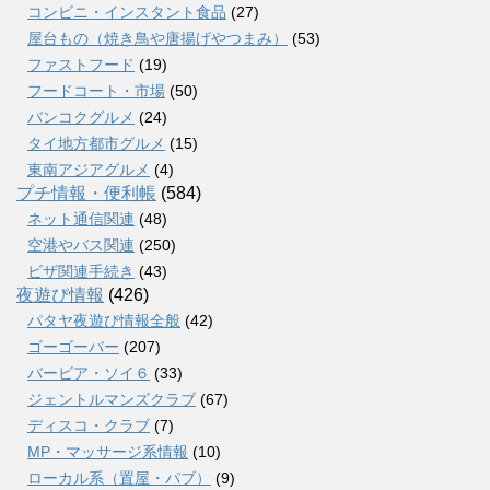
コンビニ・インスタント食品
(27)
屋台もの（焼き鳥や唐揚げやつまみ）
(53)
ファストフード
(19)
フードコート・市場
(50)
バンコクグルメ
(24)
タイ地方都市グルメ
(15)
東南アジアグルメ
(4)
プチ情報・便利帳
(584)
ネット通信関連
(48)
空港やバス関連
(250)
ビザ関連手続き
(43)
夜遊び情報
(426)
パタヤ夜遊び情報全般
(42)
ゴーゴーバー
(207)
バービア・ソイ６
(33)
ジェントルマンズクラブ
(67)
ディスコ・クラブ
(7)
MP・マッサージ系情報
(10)
ローカル系（置屋・パブ）
(9)